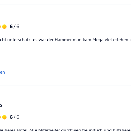
6
/ 6
echt unterschätzt es war der Hammer man kam Mega viel erleben 
len
b
6
/ 6
auberes Hotel. Alle Mitarbeiter durchweg freundlich und hilfsberei