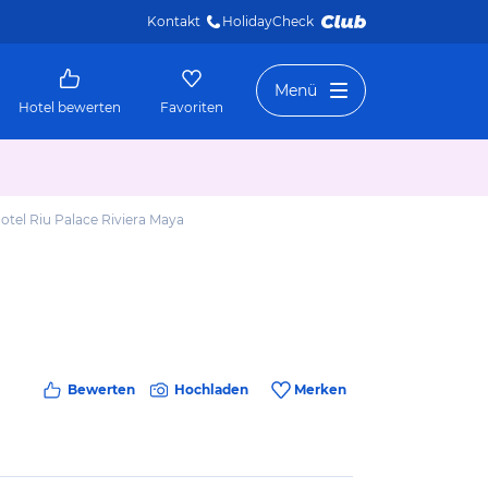
Kontakt
HolidayCheck 
Menü
Hotel bewerten
Favoriten
otel Riu Palace Riviera Maya
Bewerten
Hochladen
Merken