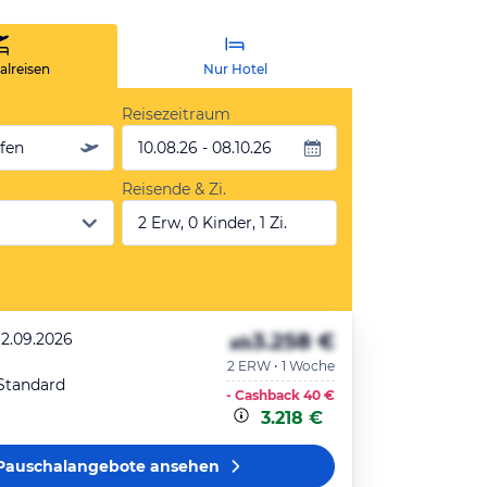
lreisen
Nur Hotel
Reisezeitraum
äfen
10.08.26 - 08.10.26
Reisende & Zi.
2 Erw, 0 Kinder, 1 Zi.
3.258 €
12.09.2026
ab
2 ERW • 1 Woche
 Standard
- Cashback
40 €
3.218 €
Pauschalangebote
ansehen