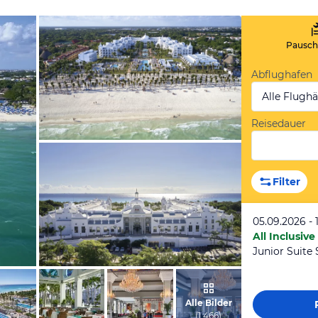
Pauscha
Abflughafen
Alle Flugh
Reisedauer
vom Hotelier, Juni 2020
Filter
05.09.2026 - 
All Inclusive
Junior Suite
vom Hotelier, Juni 2020
Alle Bilder
(
1.466
)