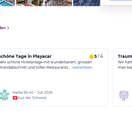
den
Schöne Tage in Playacar
5
/ 6
Traum
Sehr schöne Hotelanlage mit wunderbarem, grossen
Wir hat
Strandabschnitt und tollen Restaurants.…
weiterlesen
man kam
Nadia
36-40
•
Juli 2026
Aus der Schweiz