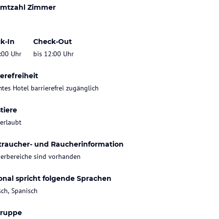
mtzahl Zimmer
k-In
Check-Out
:00 Uhr
bis 12:00 Uhr
erefreiheit
tes Hotel barrierefrei zugänglich
tiere
 erlaubt
traucher- und Raucherinformation
erbereiche sind vorhanden
onal spricht folgende Sprachen
sch, Spanisch
gruppe