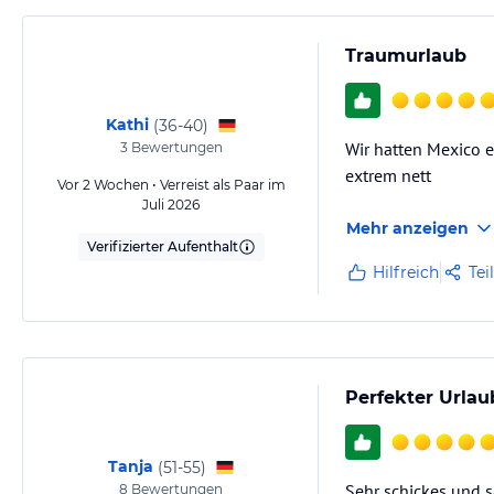
Traumurlaub
Kathi
(
36-40
)
Wir hatten Mexico 
3
Bewertungen
extrem nett
Vor 2 Wochen • Verreist als Paar im
Juli 2026
Mehr anzeigen
Verifizierter Aufenthalt
Hilfreich
Tei
Perfekter Urlau
Tanja
(
51-55
)
Sehr schickes und s
8
Bewertungen