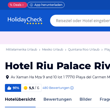
%
Deals
App herunterladen
Mittelamerika Urlaub
Mexiko Urlaub
Quintana Roo Urlaub
Pla
Hotel Riu Palace Ri
Av Xaman Ha Mza 9 and 10 lot 1 77710 Playa del Carmen 
91%
5,5
/ 6
480
Bewertungen
Hotelübersicht
Bewertungen
Bilder
Frag