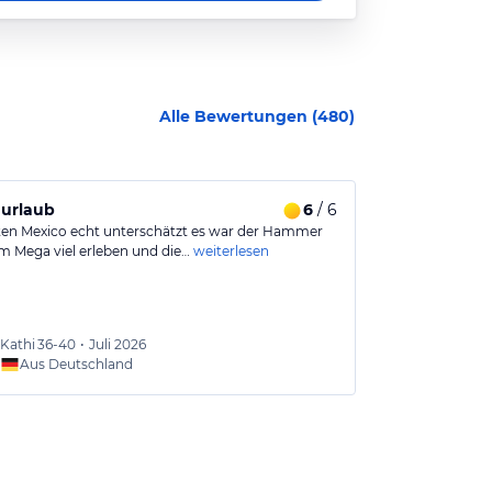
Alle Bewertungen (
480
)
urlaub
6
/ 6
Perfekter U
ten Mexico echt unterschätzt es war der Hammer
Sehr schickes u
 Mega viel erleben und die…
weiterlesen
durchweg freund
Kathi
36-40
•
Juli 2026
Tanja
5
Aus Deutschland
Aus