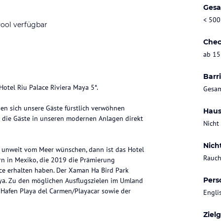
Gesa
< 500
ool verfügbar
Chec
ab 15
Barri
otel Riu Palace Riviera Maya 5*.
Gesam
nen sich unsere Gäste fürstlich verwöhnen
Haus
en die Gäste in unseren modernen Anlagen direkt
Nicht
Nich
l unweit vom Meer wünschen, dann ist das Hotel
Rauch
ern in Mexiko, die 2019 die Prämierung
ce erhalten haben. Der Xaman Ha Bird Park
Pers
Maya. Zu den möglichen Ausflugszielen im Umland
r Hafen Playa del Carmen/Playacar sowie der
Engli
Ziel