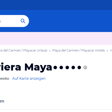
ya del Carmen / Playacar Urlaub
Playa del Carmen / Playacar Hotels
H
viera Maya
Mexiko
Auf Karte anzeigen
en