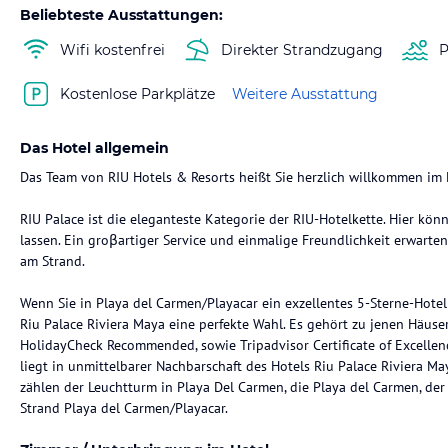
Beliebteste Ausstattungen:
Wifi kostenfrei
Direkter Strandzugang
P
Kostenlose Parkplätze
Weitere Ausstattung
Das Hotel allgemein
Das Team von RIU Hotels & Resorts heißt Sie herzlich willkommen im H
RIU Palace ist die eleganteste Kategorie der RIU-Hotelkette. Hier kön
lassen. Ein groβartiger Service und einmalige Freundlichkeit erwart
am Strand.
Wenn Sie in Playa del Carmen/Playacar ein exzellentes 5-Sterne-Hote
Riu Palace Riviera Maya eine perfekte Wahl. Es gehört zu jenen Häus
HolidayCheck Recommended, sowie Tripadvisor Certificate of Excellen
liegt in unmittelbarer Nachbarschaft des Hotels Riu Palace Riviera 
zählen der Leuchtturm in Playa Del Carmen, die Playa del Carmen, de
Strand Playa del Carmen/Playacar.