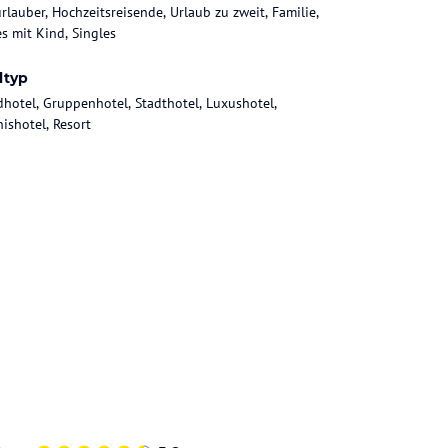
rlauber, Hochzeitsreisende, Urlaub zu zweit, Familie,
es mit Kind, Singles
ltyp
dhotel, Gruppenhotel, Stadthotel, Luxushotel,
nishotel, Resort