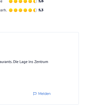
ie
5,6
terh.
5,3
urants. Die Lage ins Zentrum
Melden