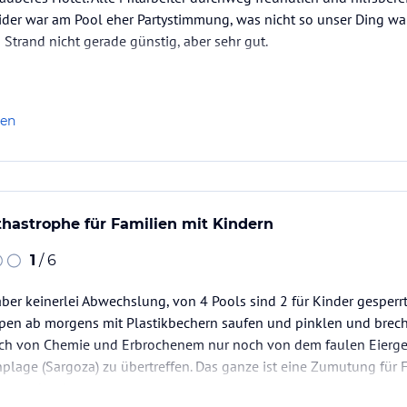
eider war am Pool eher Partystimmung, was nicht so unser Ding w
Strand nicht gerade günstig, aber sehr gut.
len
thastrophe für Familien mit Kindern
1
/ 6
ber keinerlei Abwechslung, von 4 Pools sind 2 für Kinder gesperr
en ab morgens mit Plastikbechern saufen und pinklen und brech
ruch von Chemie und Erbrochenem nur noch von dem faulen Eierge
lage (Sargoza) zu übertreffen. Das ganze ist eine Zumutung für F
k ausgeben!