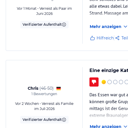
alle etwas dabei. L
Vor 1 Monat • Verreist als Paar im
Strand. Massage am 
Juni 2026
Verifizierter Aufenthalt
Mehr anzeigen
Hilfreich
Tei
Eine einzige Ka
Chris
(
46-50
)
1
Bewertungen
Das Essen war gut a
können große Grupp
Vor 2 Wochen • Verreist als Familie
mittags ist der Ge
im Juli 2026
extreme Braunalgenp
Verifizierter Aufenthalt
Geld für die Karibi
Mehr anzeigen