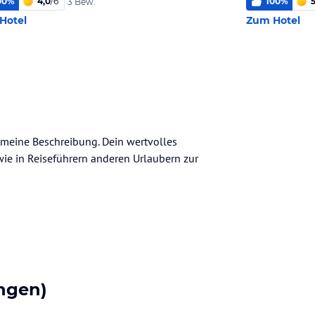
00
%
4,0
/
6
100
%
5
3 Bew.
Hotel
Zum Hotel
emeine Beschreibung. Dein wertvolles
n wie in Reiseführern anderen Urlaubern zur
ngen)