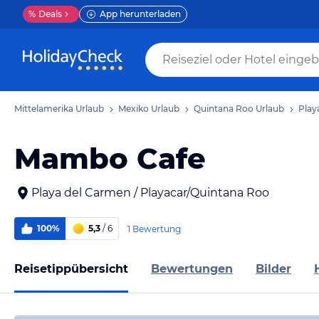
%
Deals
App herunterladen
Mittelamerika Urlaub
Mexiko Urlaub
Quintana Roo Urlaub
Play
Mambo Cafe
Playa del Carmen / Playacar/Quintana Roo
100%
5,3
/ 6
1 Bewertung
Reisetippübersicht
Bewertungen
Bilder