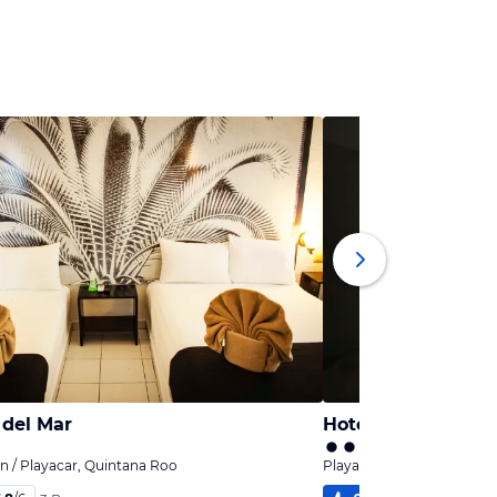
 del Mar
Hotel The Palm at
n / Playacar, Quintana Roo
Playa del Carmen / Playa