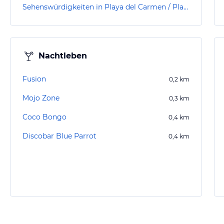
Sehenswürdigkeiten in Playa del Carmen / Playacar
Nachtleben
Fusion
0,2
km
Mojo Zone
0,3
km
Coco Bongo
0,4
km
Discobar Blue Parrot
0,4
km