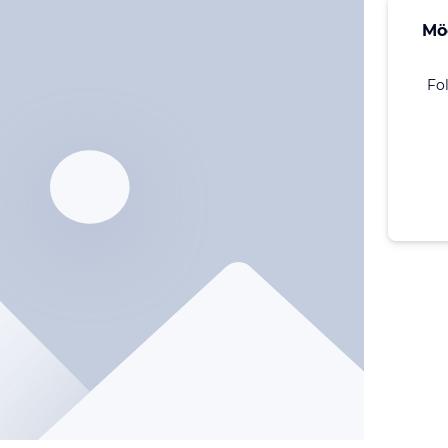
Mö
Fo