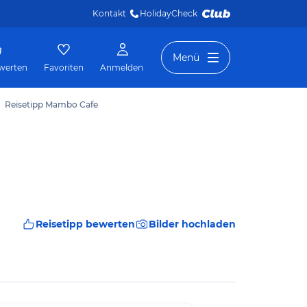
Kontakt
HolidayCheck 
Menü
werten
Favoriten
Anmelden
Reisetipp Mambo Cafe
Reisetipp bewerten
Bilder hochladen