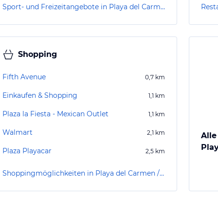
Sport- und Freizeitangebote in Playa del Carmen / Playacar
Rest
Shopping
Fifth Avenue
0,7
km
Einkaufen & Shopping
1,1
km
Plaza la Fiesta - Mexican Outlet
1,1
km
Walmart
2,1
km
Alle
Pla
Plaza Playacar
2,5
km
Shoppingmöglichkeiten in Playa del Carmen / Playacar