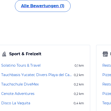
Alle Bewertungen (1)
Sport & Freizeit
Solatino Tours & Travel
Rest
0,1
km
Tauchbasis Yucatec Divers Playa del Carmen
Pizz
0,2
km
Tauchschule DiveMex
Rest
0,2
km
Cenote Adventures
Pizze
0,2
km
Disco La Vaquita
Tequi
0,4
km