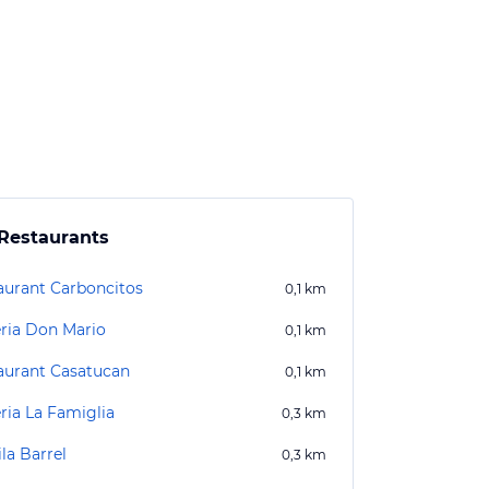
Restaurants
aurant Carboncitos
0,1
km
eria Don Mario
0,1
km
aurant Casatucan
0,1
km
ria La Famiglia
0,3
km
la Barrel
0,3
km