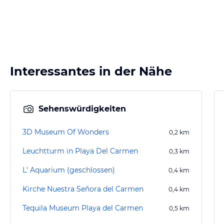
Interessantes in der Nähe
Sehenswürdigkeiten
3D Museum Of Wonders
0,2
km
Leuchtturm in Playa Del Carmen
0,3
km
L' Aquarium (geschlossen)
0,4
km
Kirche Nuestra Señora del Carmen
0,4
km
Tequila Museum Playa del Carmen
0,5
km