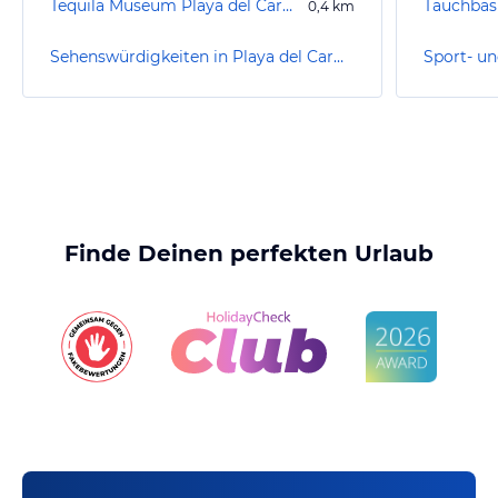
Tequila Museum Playa del Carmen
Tauchbas
0,4
km
Sehenswürdigkeiten in Playa del Carmen / Playacar
Finde Deinen perfekten Urlaub