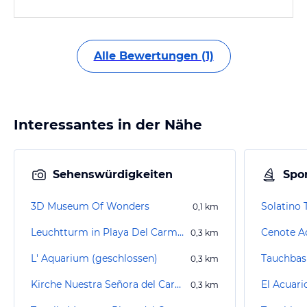
Alle Bewertungen (1)
Interessantes in der Nähe
Sehenswürdigkeiten
Spor
3D Museum Of Wonders
Solatino 
0,1
km
Leuchtturm in Playa Del Carmen
Cenote A
0,3
km
L' Aquarium (geschlossen)
0,3
km
Kirche Nuestra Señora del Carmen
El Acuari
0,3
km