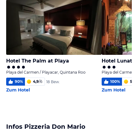
Hotel The Palm at Playa
Hotel Lunata
Playa del Carmen / Playacar, Quintana Roo
Playa del Carmen /
90
%
4,9
/
6
100
%
5,2
/
18 Bew.
Zum Hotel
Zum Hotel
Infos Pizzeria Don Mario