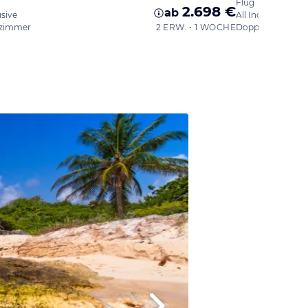
Flug
2.698 €
ab
usive
All Inclusive
zimmer
2 ERW. • 1 WOCHE
Doppelzimmer