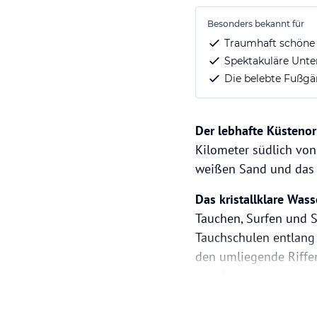
Besonders bekannt für
Traumhaft schöne
Spektakuläre Unte
Die belebte Fußgä
Der lebhafte Küstenor
Kilometer südlich von
weißen Sand und das t
Das kristallklare Was
Tauchen, Surfen und S
Tauchschulen entlang
den umliegende Riffe
angeboten.
Unweit der
Playa del 