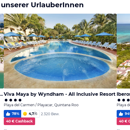
 unserer UrlauberInnen
a by Wyndham - All Inclusive Resort
Viva Maya by Wyndham - All Inclusive Resort
Ibero
Playa del Carmen / Playacar, Quintana Roo
Playa d
78
%
4,7
/
6
94
2.320 Bew.
40 € Cashback
40 € 