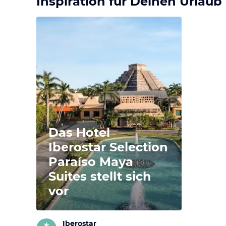
Inspiration für Deinen Urlaub
Das Hotel
Iberostar Selection
Paraíso Maya
Suites stellt sich
vor
Iberostar