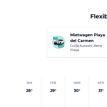
spannende Einblicke i
D
ie Quinta Avenida (F
Flexi
erstreckt sich paralle
Souvenirläden und Ku
Du kannst bis in die 
Mietwagen Playa
del Carmen
Große Auswahl, kleine
Preise
JAN
FEB
MÄR
APR
28
°
29
°
30
°
31
°