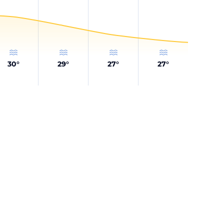
30
°
29
°
27
°
27
°