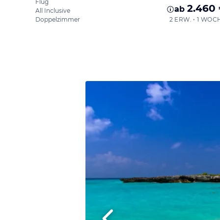
Flug
2.460
ab
All Inclusive
Doppelzimmer
2 ERW. • 1 WOC