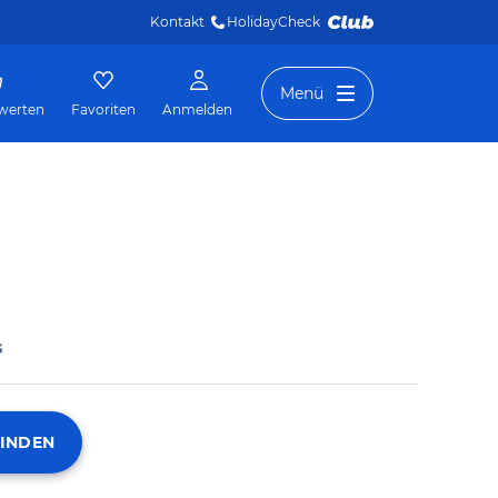
Kontakt
HolidayCheck 
Menü
werten
Favoriten
Anmelden
s