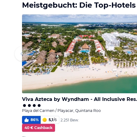
Meistgebucht: Die Top-Hotels
Viva Aztec
Playa del Carmen / Playacar, Quintana Roo
86
%
5,1
/
6
2.251 Bew.
40 € Cashback