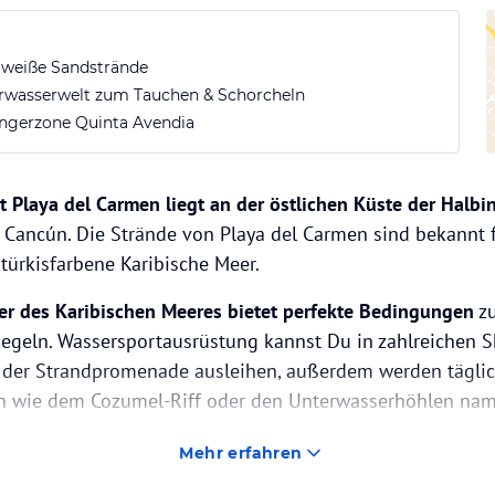
 weiße Sandstrände
rwasserwelt zum Tauchen & Schorcheln
ngerzone Quinta Avendia
t Playa del Carmen liegt an der östlichen Küste der Halbi
 Cancún. Die Strände von Playa del Carmen sind bekannt f
ürkisfarbene Karibische Meer.
ser des Karibischen Meeres bietet perfekte Bedingungen
zu
egeln. Wassersportausrüstung kannst Du in zahlreichen S
 der Strandpromenade ausleihen, außerdem werden täglic
n wie dem Cozumel-Riff oder den Unterwasserhöhlen na
Mehr erfahren
Carmen befinden sich wichtige Maya-Ruinenstätten
wie Tu