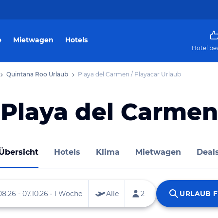
e
Mietwagen
Hotels
Hotel be
Quintana Roo Urlaub
Playa del Carmen / Playacar Urlaub
Playa del Carmen
Übersicht
Hotels
Klima
Mietwagen
Deal