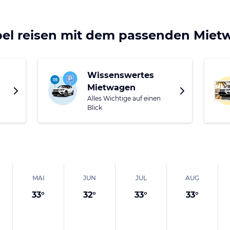
n die Geschichte und Kultur der Maya bieten.
ifth Avenue) ist eine der Hauptattraktionen der Stadt
. Di
bel reisen mit dem passenden Mie
l zum Strand und ist gesäumt von Restaurants, Bars, Gesch
nsthandwerkermärkten. Zu späterer Stunde pulsiert hier 
frühren Morgenstunden ausgelassen tanzen und feiern.
Wissenswertes
Mietwagen
Alles Wichtige auf einen
Blick
MAI
JUN
JUL
AUG
33
°
32
°
33
°
33
°