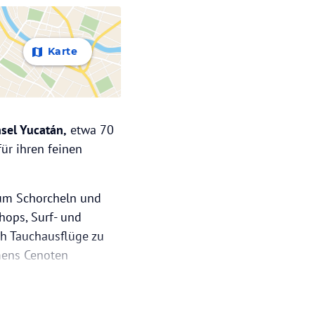
Karte
nsel Yucatán,
etwa 70
ür ihren feinen
m Schorcheln und
hops, Surf- und
h Tauchausflüge zu
mens Cenoten
lum und Coba, die Dir