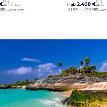
Flug
Flug
 €
2.408 €
ab
All Inclusive
All Incl
HE
Doppelzimmer
2 ERW. • 1 WOCHE
Doppel