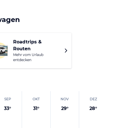
e Fußgängerzone
twagen
äften, Boutiquen,
das Nachtleben und
Roadtrips &
Routen
Mehr vom Urlaub
entdecken
SEP
OKT
NOV
DEZ
33
°
31
°
29
°
28
°