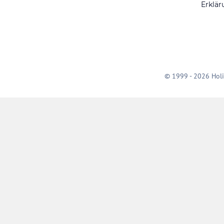
Erklär
© 1999 - 2026 Holi