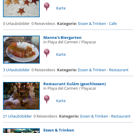
Karte
0 Urlaubsbilder
0 Reisevideos
Kategorie:
Essen & Trinken
-
Cafe
Manne's Biergarten
in Playa del Carmen / Playacar
Karte
3 Urlaubsbilder
0 Reisevideos
Kategorie:
Essen & Trinken
-
Restaurant
Restaurant Xuläm (geschlossen)
in Playa del Carmen / Playacar
Karte
21 Urlaubsbilder
0 Reisevideos
Kategorie:
Essen & Trinken
-
Restaurant
Essen & Trinken