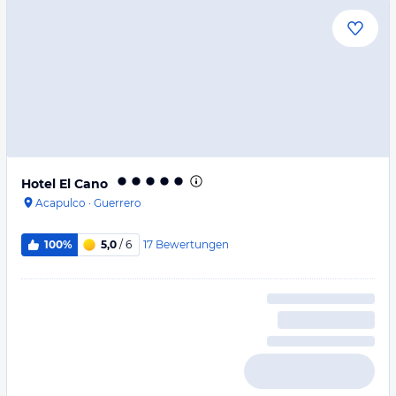
Hotel El Cano
Acapulco
·
Guerrero
17
Bewertungen
100%
5,0
/ 6