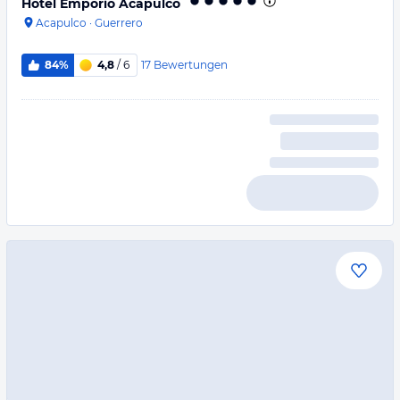
Hotel Emporio Acapulco
Acapulco
·
Guerrero
17
Bewertungen
84%
4,8
/ 6