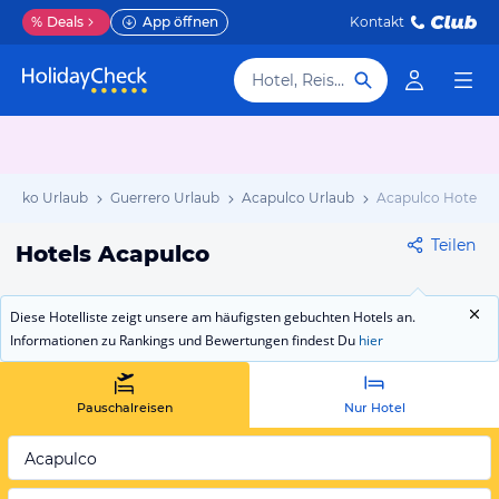
%
Deals
App öffnen
Kontakt
Hotel, Reiseziel
exiko Urlaub
Guerrero Urlaub
Acapulco Urlaub
Acapulco Hotels
Teilen
Hotels Acapulco
Diese Hotelliste zeigt unsere am häufigsten gebuchten Hotels an.
Informationen zu Rankings und Bewertungen findest Du
hier
Pauschalreisen
Nur Hotel
Acapulco