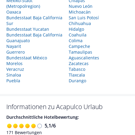
Mexiko-Stadt
Chiapas
(Metropolregion)
Nuevo León
Oaxaca
Michoacán
Bundesstaat Baja California
San Luis Potosí
Sur
Chihuahua
Bundesstaat Yucatan
Hidalgo
Bundesstaat Baja California
Coahuila
Guanajuato
Colima
Nayarit
Campeche
Guerrero
Tamaulipas
Bundesstaat México
Aguascalientes
Morelos
Zacatecas
Veracruz
Tabasco
Sinaloa
Tlaxcala
Puebla
Durango
Informationen zu
Acapulco
Urlaub
Durchschnittliche Hotelbewertung:
5,1
/
6
171
Bewertungen