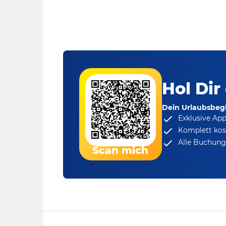
Hol Dir
Dein Urlaubsbegl
Exklusive Ap
Komplett kos
Alle Buchungs
Scan mich