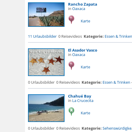
Rancho Zapata
in
Oaxaca
Karte
11 Urlaubsbilder
0 Reisevideos
Kategorie:
Essen & Trinke
El Asador Vasco
in
Oaxaca
Karte
0 Urlaubsbilder
0 Reisevideos
Kategorie:
Essen & Trinken
Chahué Bay
in
La Crucecita
Karte
0 Urlaubsbilder
0 Reisevideos
Kategorie:
Sehenswürdigke.