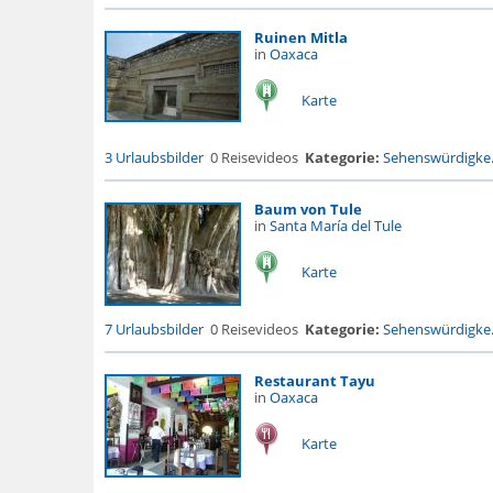
Ruinen Mitla
in
Oaxaca
Karte
3 Urlaubsbilder
0 Reisevideos
Kategorie:
Sehenswürdigke.
Baum von Tule
in
Santa María del Tule
Karte
7 Urlaubsbilder
0 Reisevideos
Kategorie:
Sehenswürdigke.
Restaurant Tayu
in
Oaxaca
Karte