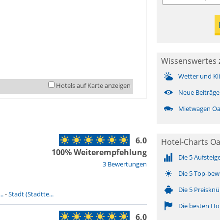
Wissenswertes 
Wetter und Kl
Hotels auf Karte anzeigen
Neue Beiträge
Mietwagen Oa
6.0
Hotel-Charts O
100% Weiterempfehlung
Die 5 Aufsteig
3 Bewertungen
Die 5 Top-bew
Die 5 Preisknü
..
-
Stadt (Stadtte...
Die besten Ho
6.0