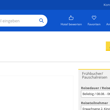
Kon
Hotel bewerten
Favoriten
An
Frühbucher/
Pauschalreisen
Reisedauer / Reis
Beliebig / 08.08. - 
Reiseteilnehmer
Erwachsene
2
, Kin