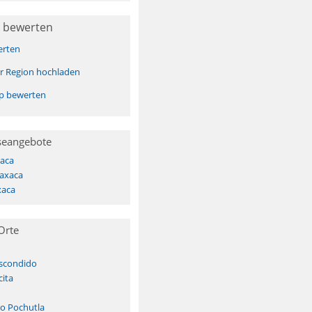
 bewerten
erten
er Region hochladen
pp bewerten
seangebote
aca
Oaxaca
xaca
Orte
Escondido
cita
o Pochutla