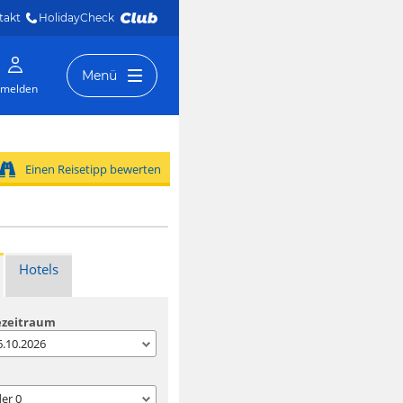
takt
HolidayCheck 
Menü
melden
Einen Reisetipp bewerten
Hotels
ezeitraum
06.10.2026
der
0