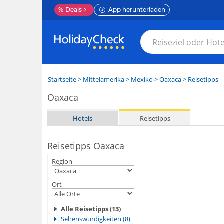
%
Deals
App herunterladen
Startseite
>
Mittelamerika
>
Mexiko
>
Oaxaca
> Reisetipps
Oaxaca
Hotels
Reisetipps
Reisetipps Oaxaca
Region
Ort
Alle Reisetipps (13)
Sehenswürdigkeiten (8)