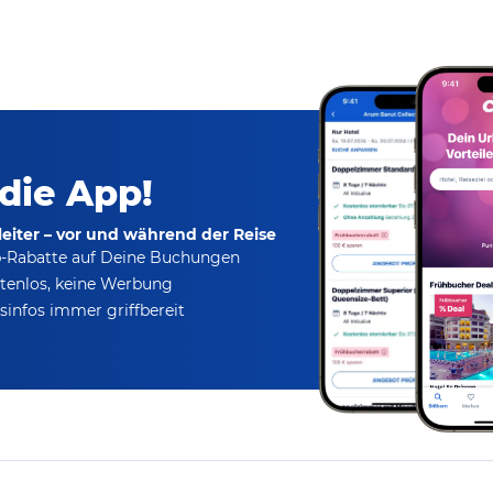
 die App!
eiter – vor und während der Reise
p-Rabatte
auf Deine Buchungen
tenlos,
keine Werbung
infos immer griffbereit