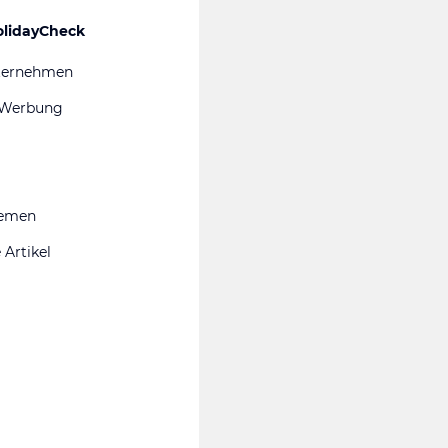
olidayCheck
ternehmen
 Werbung
hemen
 Artikel