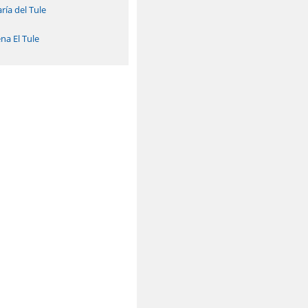
ría del Tule
na El Tule