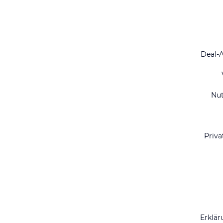
Deal-
Nu
Priva
Erklär