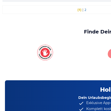
[1]
|
2
Finde Dei
Hol
Dein Urlaubsbegle
Exklusive App
Komplett kost