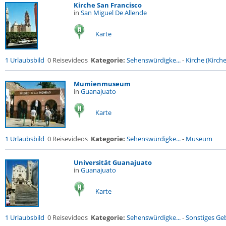
Kirche San Francisco
in
San Miguel De Allende
Karte
1 Urlaubsbild
0 Reisevideos
Kategorie:
Sehenswürdigke...
-
Kirche (Kirche.
Mumienmuseum
in
Guanajuato
Karte
1 Urlaubsbild
0 Reisevideos
Kategorie:
Sehenswürdigke...
-
Museum
Universität Guanajuato
in
Guanajuato
Karte
1 Urlaubsbild
0 Reisevideos
Kategorie:
Sehenswürdigke...
-
Sonstiges G