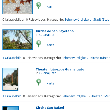
Karte
0 Urlaubsbilder
0 Reisevideos
Kategorie:
Sehenswürdigke...
-
Stadt (Stadt
Kirche de San Cayetano
in
Guanajuato
Karte
1 Urlaubsbild
0 Reisevideos
Kategorie:
Sehenswürdigke...
-
Kirche (Kirche.
Theater Juárez de Guanajuato
in
Guanajuato
Karte
1 Urlaubsbild
0 Reisevideos
Kategorie:
Sehenswürdigke...
-
Theater / Musi
Kirche San Rafael