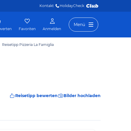
Kontakt
HolidayCheck 
Menü
werten
Favoriten
Anmelden
Reisetipp Pizzeria La Famiglia
Reisetipp bewerten
Bilder hochladen