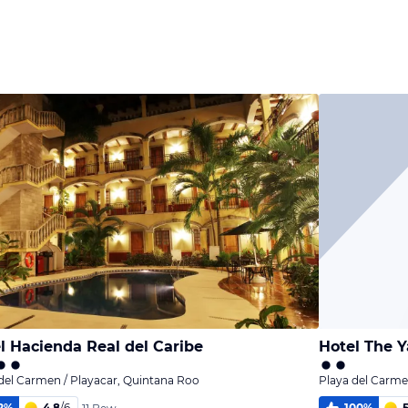
l Hacienda Real del Caribe
Hotel The 
del Carmen / Playacar, Quintana Roo
Playa del Carme
2
%
4,8
/
6
100
%
5