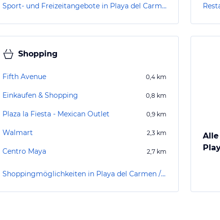
Sport- und Freizeitangebote in Playa del Carmen / Playacar
Rest
Shopping
Fifth Avenue
0,4
km
Einkaufen & Shopping
0,8
km
Plaza la Fiesta - Mexican Outlet
0,9
km
Walmart
2,3
km
Alle
Pla
Centro Maya
2,7
km
Shoppingmöglichkeiten in Playa del Carmen / Playacar