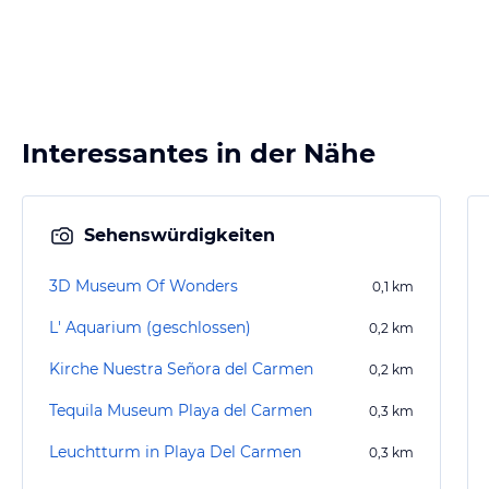
Interessantes in der Nähe
Sehenswürdigkeiten
3D Museum Of Wonders
0,1
km
L' Aquarium (geschlossen)
0,2
km
Kirche Nuestra Señora del Carmen
0,2
km
Tequila Museum Playa del Carmen
0,3
km
Leuchtturm in Playa Del Carmen
0,3
km