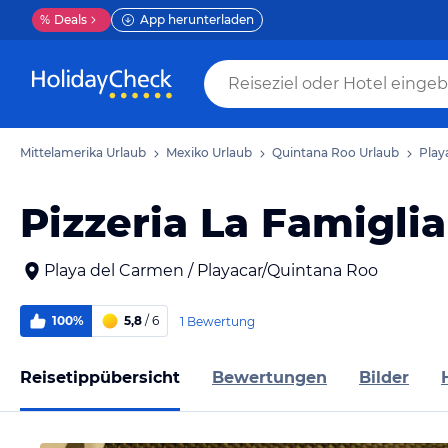
%
Deals
App herunterladen
Mittelamerika Urlaub
Mexiko Urlaub
Quintana Roo Urlaub
Play
Pizzeria La Famiglia
Playa del Carmen / Playacar/Quintana Roo
100%
5,8
/ 6
1 Bewertung
Reisetippübersicht
Bewertungen
Bilder