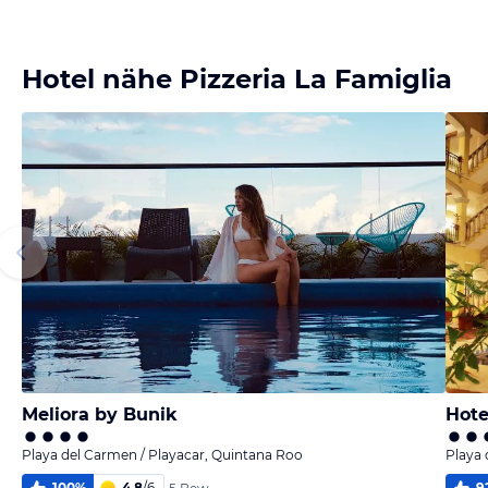
Hotel nähe Pizzeria La Famiglia
Meliora by Bunik
Hote
Playa del Carmen / Playacar, Quintana Roo
Playa 
100
%
4,8
/
6
9