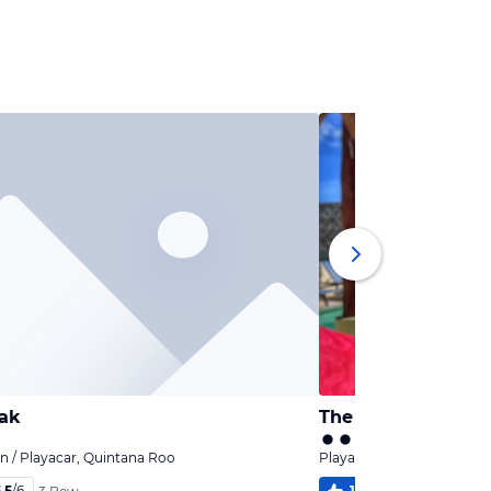
Yak
The Palm at Playa
n / Playacar, Quintana Roo
Playa del Carmen / Playa
,5
/
6
100
%
5,8
/
6