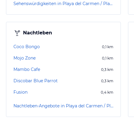
Sehenswürdigkeiten in Playa del Carmen / Playacar
Nachtleben
Coco Bongo
0,1
km
Mojo Zone
0,1
km
Mambo Cafe
0,3
km
Discobar Blue Parrot
0,3
km
Fusion
0,4
km
Nachtleben-Angebote in Playa del Carmen / Playacar