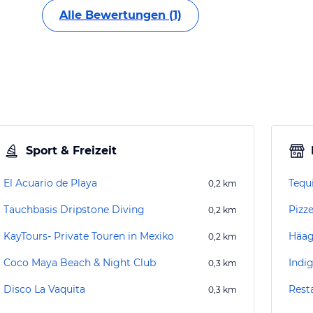
Alle Bewertungen (1)
Sport & Freizeit
El Acuario de Playa
Tequi
0,2
km
Tauchbasis Dripstone Diving
Pizz
0,2
km
KayTours- Private Touren in Mexiko
Häag
0,2
km
Coco Maya Beach & Night Club
Indi
0,3
km
Disco La Vaquita
Rest
0,3
km