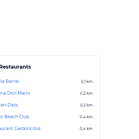
Restaurants
la Barrel
0,1
km
eria Don Mario
0,2
km
en-Dazs
0,2
km
go Beach Club
0,4
km
aurant Carboncitos
0,4
km