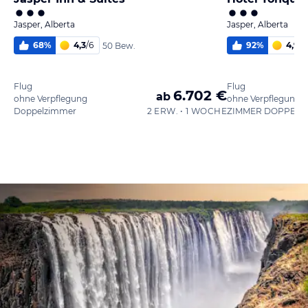
Jasper, Alberta
Jasper, Alberta
68
%
4,3
/
6
92
%
4,9
/
6
50 Bew.
Flug
Flug
6.702 €
ab
ohne Verpflegung
ohne Verpflegung
Doppelzimmer
2 ERW. • 1 WOCHE