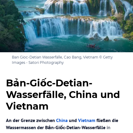
Ban Gioc-Detian Wasserfälle, Cao Bang, Vietnam © Getty
Images - Satori Photography
Bản-Giốc-Detian-
Wasserfälle, China und
Vietnam
An der Grenze zwischen
China
und
Vietnam
fließen die
Wassermassen der Bản-Giốc-Detian-Wasserfälle
in