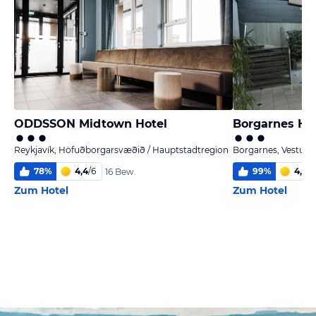
ODDSSON Midtown Hotel
Borgarnes HI 
Reykjavík, Höfuðborgarsvæðið / Hauptstadtregion
Borgarnes, Vesturla
78
%
4,4
/
6
99
%
4,8
/
6
16 Bew.
Zum Hotel
Zum Hotel