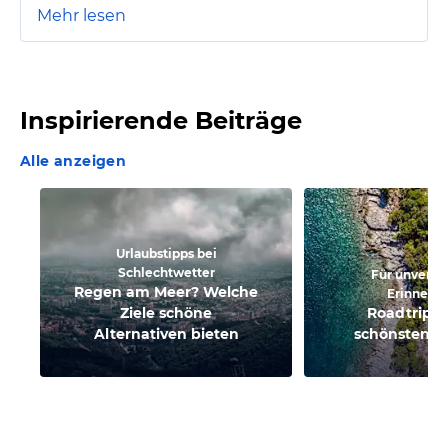
Mehr lesen
Inspirierende Beiträge
Alle anzeigen
Urlaubstipps bei
Schlechtwetter
Für unverge
Regen am Meer? Welche
Erinneru
Ziele schöne
Roadtrips 
Alternativen bieten
schönsten F