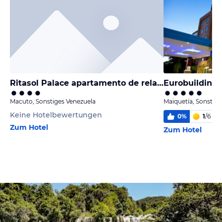
Ritasol Palace apartamento de relax frente al mar
Eurobuilding 
Macuto, Sonstiges Venezuela
Maiquetía, Sonstige
Keine Hotelbewertungen
0
%
1
/
6
1
Zum Hotel
Zum Hotel