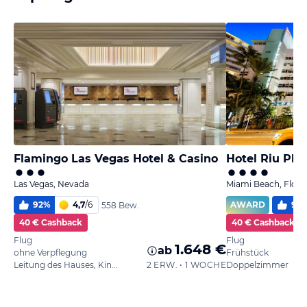
Flamingo Las Vegas Hotel & Casino
Hotel Riu Pla
Las Vegas, Nevada
Miami Beach, Flori
92
%
4,7
/
6
AWARD
94
558 Bew.
40 € Cashback
40 € Cashback
Flug
Flug
1.648 €
ab
ohne Verpflegung
Frühstück
Leitung des Hauses, King oder 2 Queen Bett
2 ERW. • 1 WOCHE
Doppelzimmer