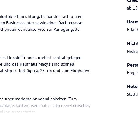
Chec
ab 15
ortable Einrichtung. Es handelt sich um ein
Haus
em Businesscenter sowie einer Dachterrasse.
echenden Kundenservice zur Verfügung, der
Erlau
Nich
Nicht
es Lincoln Tunnels und ist zentral gelegen.
e und das Kaufhaus Macy’s sind schnell
Pers
nal Airport beträgt ca. 25 km und zum Flughafen
Engli
Hote
Stadt
ügen über moderne Annehmlichkeiten. Zum
anlage, kostenlosem Safe, Flatscreen-Fernseher,
alkon ausgestattet.
h ein à la carte Frühstück angeboten. Die