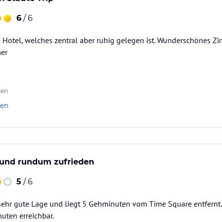
6
/ 6
 Hotel, welches zentral aber ruhig gelegen ist. Wunderschönes Z
er
ten
len
 und rundum zufrieden
5
/ 6
sehr gute Lage und liegt 5 Gehminuten vom Time Square entfernt. A
uten erreichbar.