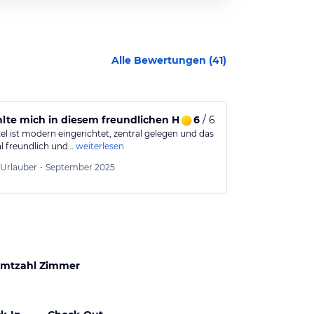
Alle Bewertungen (
41
)
hlte mich in diesem freundlichen Hotel rundum wohl.
6
/ 6
Ruhe in der 
el ist modern eingerichtet, zentral gelegen und das
Das Hotel ist i
l freundlich und…
weiterlesen
Die Zimmer sin
Bettin
Urlauber
•
September 2025
Aus
mtzahl Zimmer