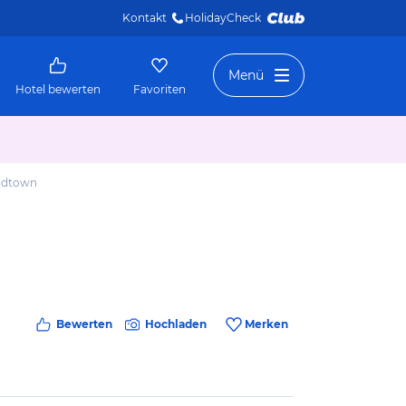
Kontakt
HolidayCheck 
Menü
Hotel bewerten
Favoriten
idtown
Bewerten
Hochladen
Merken