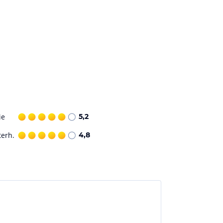
ie
5,2
terh.
4,8