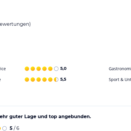
rrane Küche serviert. Auf Anfrage stehen
ewertungen)
 Fahrrädern. Weitere Sport- und
ohne Gewähr. Bitte lies vor der Buchung die
ice
5,0
Gastronom
e
5,5
Sport & Un
sehr guter Lage und top angebunden.
5
/ 6