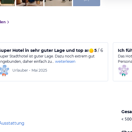
den
Super Hotel in sehr guter Lage und top angebunden.
5
/ 6
Ich fü
Super Stadthotel ist guter Lage. Dazu noch extrem gut
Das Hot
angebunden, daher einfach zu…
weiterlesen
Persona
Urlauber
•
Mai 2025
Gesa
< 500
Ausstattung