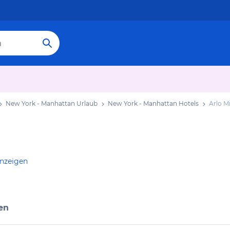
New York - Manhattan Urlaub
New York - Manhattan Hotels
Arlo M
anzeigen
en