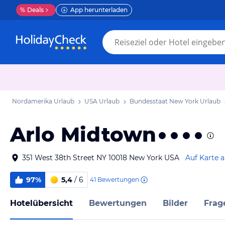
%
Deals
App herunterladen
Nordamerika Urlaub
USA Urlaub
Bundesstaat New York Urlaub
Arlo Midtown
351 West 38th Street NY 10018 New York USA
Auf Karte 
97%
5,4
/ 6
41
Bewertungen
Hotelübersicht
Bewertungen
Bilder
Frag