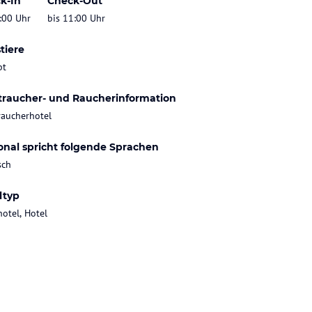
k-In
Check-Out
:00 Uhr
bis 11:00 Uhr
tiere
bt
traucher- und Raucherinformation
raucherhotel
onal spricht folgende Sprachen
sch
ltyp
hotel, Hotel