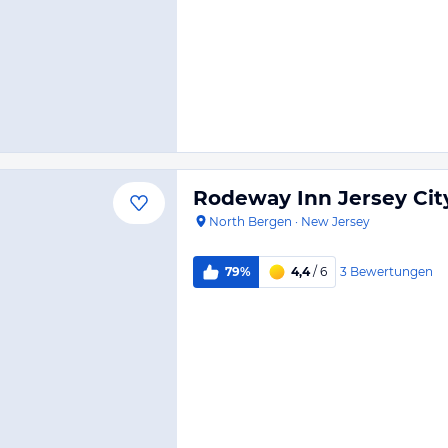
Rodeway Inn Jersey Cit
North Bergen
·
New Jersey
3
Bewertungen
79%
4,4
/ 6