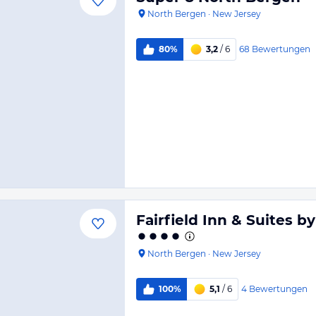
North Bergen
·
New Jersey
68
Bewertungen
80%
3,2
/ 6
Fairfield Inn & Suites b
North Bergen
·
New Jersey
4
Bewertungen
100%
5,1
/ 6