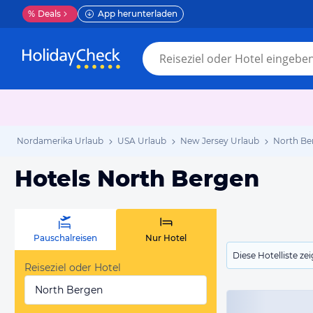
%
Deals
App herunterladen
Nordamerika Urlaub
USA Urlaub
New Jersey Urlaub
North Be
Hotels North Bergen
Pauschalreisen
Nur Hotel
Diese Hotelliste z
Reiseziel oder Hotel
North Bergen