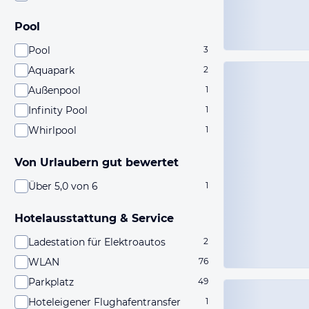
Pool
Pool
3
Aquapark
2
Außenpool
1
Infinity Pool
1
Whirlpool
1
Von Urlaubern gut bewertet
Über 5,0 von 6
1
Hotelausstattung & Service
Ladestation für Elektroautos
2
WLAN
76
Parkplatz
49
Hoteleigener Flughafentransfer
1