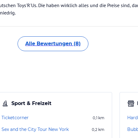
tschen Toys'R'Us. Die haben wirklich alles und die Preise sind, da
niedrig.
Alle Bewertungen (8)
Sport & Freizeit
Ticketcorner
Hard
0,1
km
Sex and the City Tour New York
Bub
0,2
km