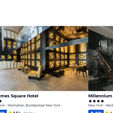
Bild
Bild
Bild
melden
melden
melden
von Оля
von Оля
von Оля
imes Square Hotel
Millennium
ork - Manhattan, Bundesstaat New York
New York - Man
00
%
5,5
/
6
90
%
4