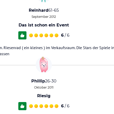
Reinhard
61-65
September 2012
Das ist schon ein Event
6
/ 6
. Riesenrad ( ein kleines ) im Verkaufsraum. Die Stars der Spiele 
fassen
Phillip
26-30
Oktober 2011
Riesig
6
/ 6