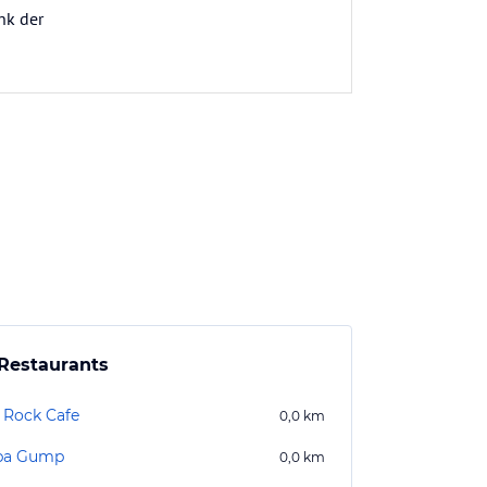
nk der
Restaurants
 Rock Cafe
0,0
km
ba Gump
0,0
km