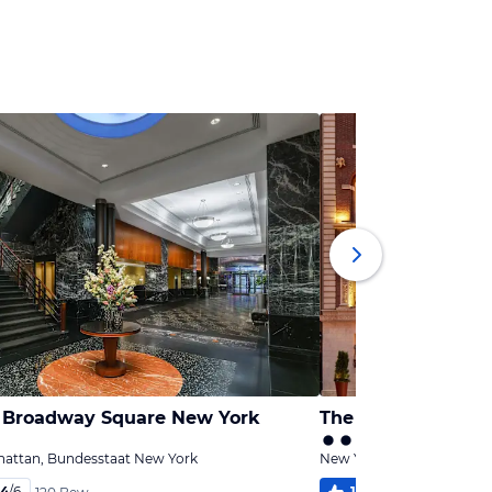
 Broadway Square New York
The Chatwal Hotel
hattan, Bundesstaat New York
New York - Manhattan, B
,4
/
6
100
%
5,1
/
6