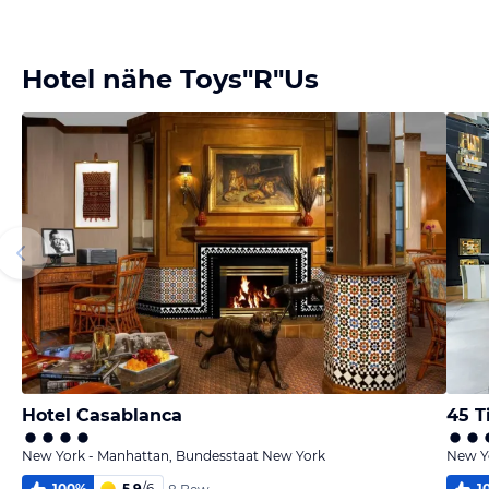
Bild
Bild
Bild
Bild
melden
melden
melden
melden
von Оля
von Оля
von Оля
von Оля
Hotel nähe Toys"R"Us
Hotel Casablanca
45 T
New York - Manhattan, Bundesstaat New York
New Y
100
%
5,9
/
6
1