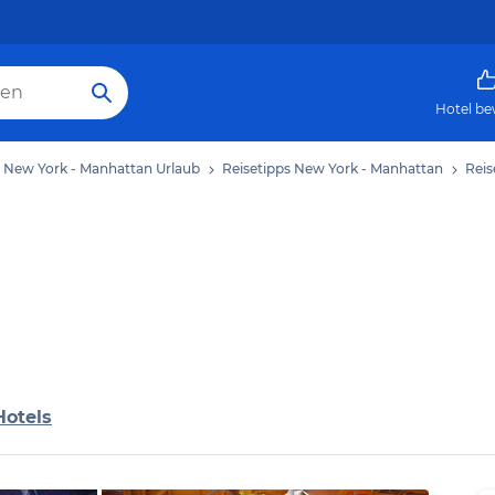
Hotel be
New York - Manhattan Urlaub
Reisetipps New York - Manhattan
Reis
Hotels