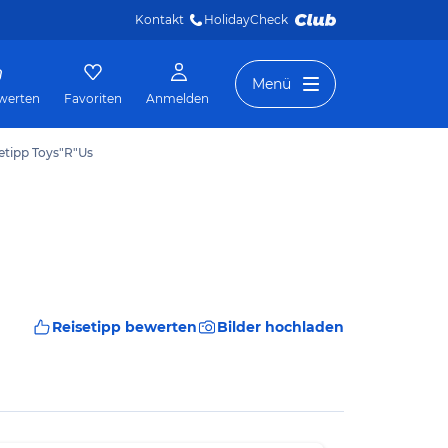
Kontakt
HolidayCheck 
Menü
werten
Favoriten
Anmelden
etipp Toys"R"Us
Reisetipp bewerten
Bilder hochladen