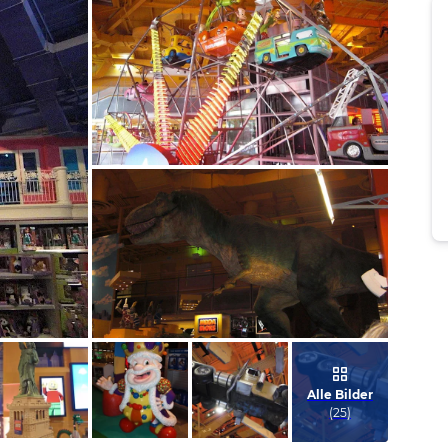
Bild melden
von Lisa
Bild melden
von Lisa
Alle Bilder
(
25
)