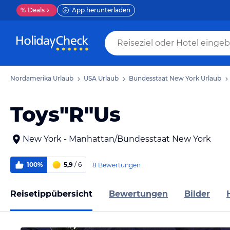
%
Deals
App herunterladen
Nordamerika Urlaub
USA Urlaub
Bundesstaat New York Urlaub
Toys"R"Us
New York - Manhattan/Bundesstaat New York
100%
5,9
/ 6
8 Bewertungen
Reisetippübersicht
Bewertungen
Bilder