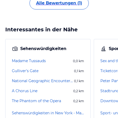
Alle Bewertungen (1)
Interessantes in der Nähe
Sehenswürdigkeiten
Spor
Madame Tussauds
Sex and t
0,0
km
Gulliver's Gate
Ticketcor
0,1
km
National Geographic Encounter Ocean Odyssey
Peter Pa
0,1
km
A Chorus Line
0,2
km
The Phantom of the Opera
0,2
km
Sehenswürdigkeiten in New York - Manhattan