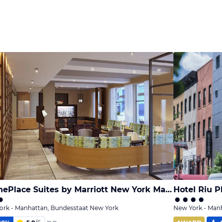
TownePlace Suites by Marriott New York Manhattan/Times Square
Hotel Riu 
ork - Manhattan, Bundesstaat New York
New York - Man