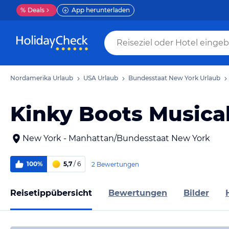
%
Deals
App herunterladen
Nordamerika Urlaub
USA Urlaub
Bundesstaat New York Urlaub
Kinky Boots Musica
New York - Manhattan/Bundesstaat New York
100%
5,7
/ 6
2 Bewertungen
Reisetippübersicht
Bewertungen
Bilder