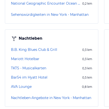
National Geographic Encounter Ocean Odyssey
0,2
km
Sehenswürdigkeiten in New York - Manhattan
Nachtleben
B.B. King Blues Club & Grill
0,3
km
Mariott Hotelbar
0,3
km
TKTS - Musicalkarten
0,3
km
Bar54 im Hyatt Hotel
0,5
km
AVA Lounge
0,8
km
Nachtleben-Angebote in New York - Manhattan