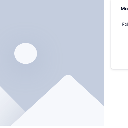
Mö
Fo