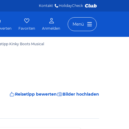
Kontakt
HolidayCheck 
Menü
werten
Favoriten
Anmelden
etipp Kinky Boots Musical
Reisetipp bewerten
Bilder hochladen