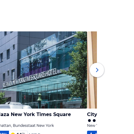
Plaza New York Times Square
City Rooms Nyc T
hattan, Bundesstaat New York
New York - Manhattan, B