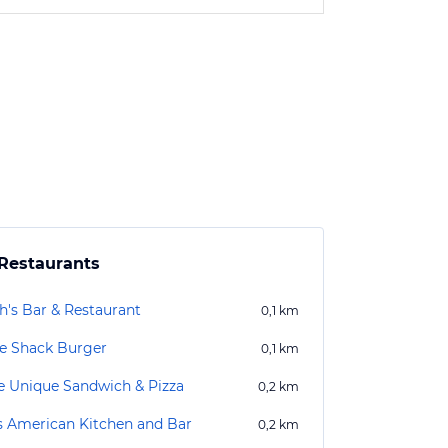
Restaurants
h's Bar & Restaurant
0,1
km
e Shack Burger
0,1
km
e Unique Sandwich & Pizza
0,2
km
s American Kitchen and Bar
0,2
km