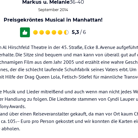
Markus u. Melanie
36-40
September 2014
Preisgekröntes Musical in Manhattan!
5,3
/ 6
 Al Hirschfeld Theatre in der 45. Straße, Ecke 8. Avenue aufgeführt
 erhalte. Die Sitze sind bequem und man kann von überall gut auf
ichnamigen Film aus dem Jahr 2005 und erzählt eine wahre Geschic
es, der die schlecht laufende Schuhfabrik seines Vaters erbt. Um 
mit Hilfe der Drag Queen Lola, Fetisch-Stiefel für männliche Transv
die Musik und Lieder mitreißend und auch wenn man nicht jedes W
er Handlung zu folgen. Die Liedtexte stammen von Cyndi Lauper 
Tony Awards.
land über einen Reiseveranstalter gekauft, da man vor Ort kaum 
ca. 105.-- Euro pro Person gekostet und wir konnten die Karten e
 abholen.