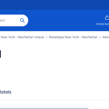
Hotel be
New York - Manhattan Urlaub
Reisetipps New York - Manhattan
Reis
l
Hotels