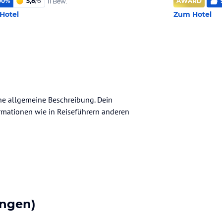
00
%
5,8
/
6
AWARD
11 Bew.
Hotel
Zum Hotel
ine allgemeine Beschreibung. Dein
nformationen wie in Reiseführern anderen
ngen)