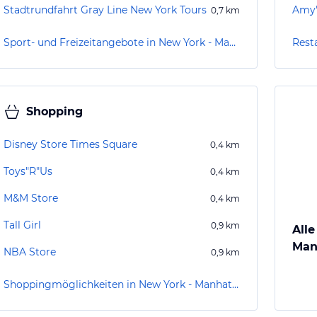
Stadtrundfahrt Gray Line New York Tours
Amy'
0,7
km
Sport- und Freizeitangebote in New York - Manhattan
Rest
Shopping
Disney Store Times Square
0,4
km
Toys"R"Us
0,4
km
M&M Store
0,4
km
Tall Girl
0,9
km
Alle
Man
NBA Store
0,9
km
Shoppingmöglichkeiten in New York - Manhattan