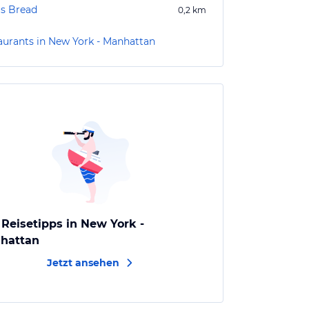
s Bread
0,2
km
aurants in New York - Manhattan
 Reisetipps in New York -
hattan
Jetzt ansehen