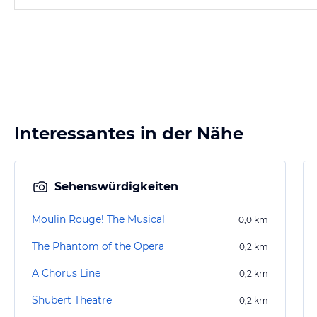
Interessantes in der Nähe
Sehenswürdigkeiten
Moulin Rouge! The Musical
0,0
km
The Phantom of the Opera
0,2
km
A Chorus Line
0,2
km
Shubert Theatre
0,2
km