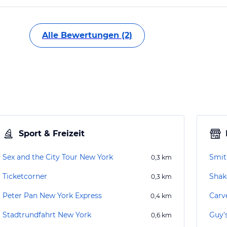
Alle Bewertungen (2)
Sport & Freizeit
Sex and the City Tour New York
Smit
0,3
km
Ticketcorner
Shak
0,3
km
Peter Pan New York Express
Carv
0,4
km
Stadtrundfahrt New York
Guy'
0,6
km