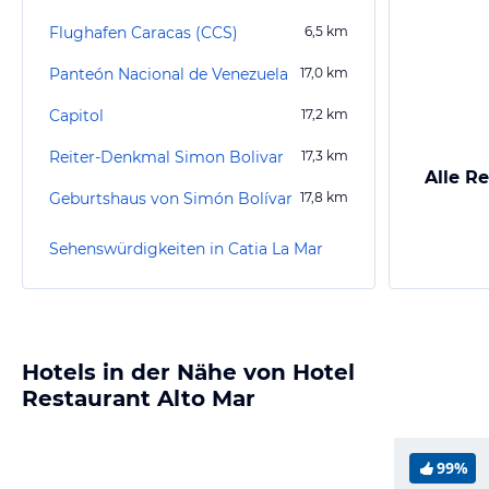
Flughafen Caracas (CCS)
6,5
km
Panteón Nacional de Venezuela
17,0
km
Capitol
17,2
km
Reiter-Denkmal Simon Bolivar
17,3
km
Alle Re
Geburtshaus von Simón Bolívar
17,8
km
Sehenswürdigkeiten in Catia La Mar
Hotels in der Nähe von Hotel
Restaurant Alto Mar
99%