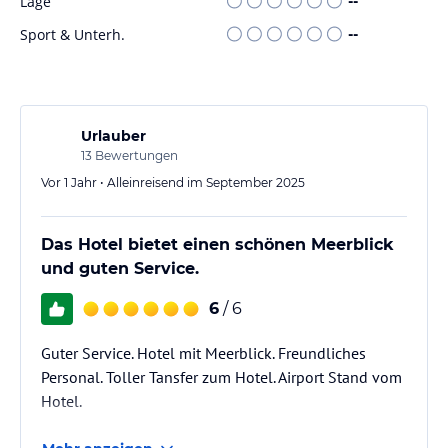
Lage
--
Hinweis:
Verfasst von HolidayCheck mit Hilfe von KI. Alle
Sport & Unterh.
--
Angaben ohne Gewähr. Bitte lies vor der Buchung die
verbindlichen
Angebotsdetails
des jeweiligen Veranstalters.
Urlauber
13
Bewertungen
Vor 1 Jahr • Alleinreisend im September 2025
Das Hotel bietet einen schönen Meerblick
und guten Service.
6
/ 6
Guter Service. Hotel mit Meerblick. Freundliches
Personal. Toller Tansfer zum Hotel. Airport Stand vom
Hotel.