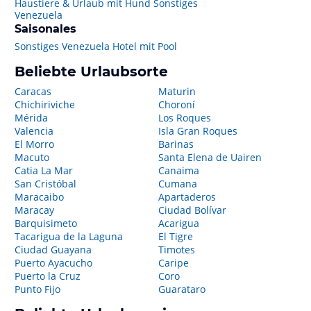
Haustiere & Urlaub mit Hund Sonstiges
Venezuela
Saisonales
Sonstiges Venezuela Hotel mit Pool
Beliebte Urlaubsorte
Caracas
Maturin
Chichiriviche
Choroní
Mérida
Los Roques
Valencia
Isla Gran Roques
El Morro
Barinas
Macuto
Santa Elena de Uairen
Catia La Mar
Canaima
San Cristóbal
Cumana
Maracaibo
Apartaderos
Maracay
Ciudad Bolívar
Barquisimeto
Acarigua
Tacarigua de la Laguna
El Tigre
Ciudad Guayana
Timotes
Puerto Ayacucho
Caripe
Puerto la Cruz
Coro
Punto Fijo
Guarataro