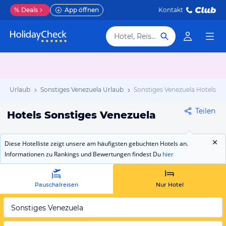
%
Deals
App öffnen
Kontakt
Hotel, Reiseziel
ela Urlaub
Sonstiges Venezuela Urlaub
Sonstiges Venezuela Hotels
Teilen
Hotels Sonstiges Venezuela
Diese Hotelliste zeigt unsere am häufigsten gebuchten Hotels an.
Informationen zu Rankings und Bewertungen findest Du
hier
Pauschalreisen
Nur Hotel
Sonstiges Venezuela