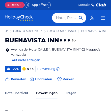
%
Deals
App öffnen
Kontakt
Hotel, Reiseziel
Urlaub
Catia La Mar Urlaub
Catia La Mar Hotels
BUENAVISTA INN
BUENAVISTA INN
Avenida del Hotel CALLE 4, BUENAVISTA INN 1162 Maiquetía
Venezuela
Auf Karte anzeigen
1
Bewertung
100%
6
/ 6
Bewerten
Hochladen
Merken
Hotelübersicht
Bewertungen
Fragen