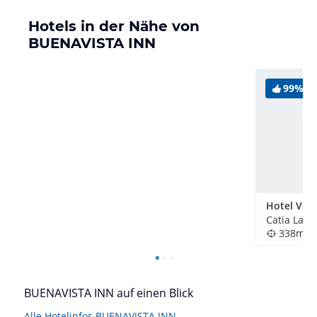
Hotels in der Nähe von
BUENAVISTA INN
99%
Catia La M
338m
BUENAVISTA INN auf einen Blick
Alle Hotelinfos BUENAVISTA INN