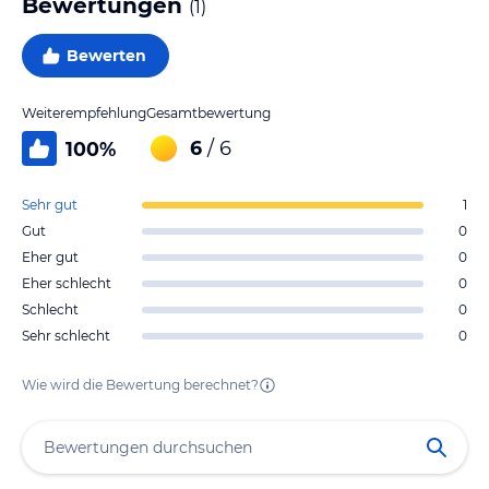
Bewertungen
(
1
)
Bewerten
Weiterempfehlung
Gesamtbewertung
6
/ 6
100
%
Sehr gut
1
Gut
0
Eher gut
0
Eher schlecht
0
Schlecht
0
Sehr schlecht
0
Wie wird die Bewertung berechnet?