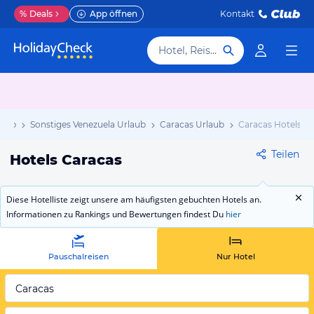
%
Deals
App öffnen
Kontakt
Hotel, Reiseziel
laub
Sonstiges Venezuela Urlaub
Caracas Urlaub
Caracas Hotels
Teilen
Hotels Caracas
Diese Hotelliste zeigt unsere am häufigsten gebuchten Hotels an.
Informationen zu Rankings und Bewertungen findest Du
hier
Pauschalreisen
Nur Hotel
Caracas