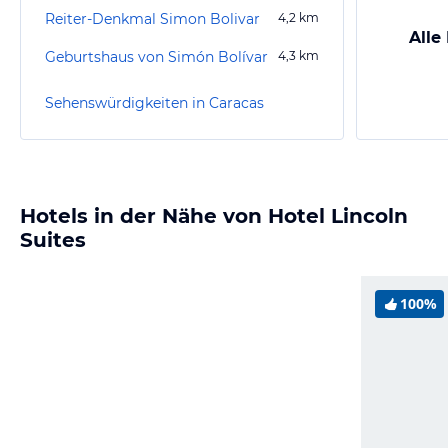
Reiter-Denkmal Simon Bolivar
4,2
km
Alle
Geburtshaus von Simón Bolívar
4,3
km
Sehenswürdigkeiten in Caracas
Hotels in der Nähe von Hotel Lincoln
Suites
100%