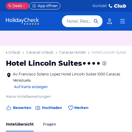
%
Deals
App öffnen
Kontakt
Hotel, Reiseziel
uela Urlaub
Caracas Urlaub
Caracas Hotels
Hotel Lincoln Suites
Hotel Lincoln Suites
Av Francisco Solano Lopez Hotel Lincoln Suites 1050 Caracas
Venezuela
Auf Karte anzeigen
Keine Hotelbewertungen
Bewerten
Hochladen
Merken
Hotelübersicht
Fragen