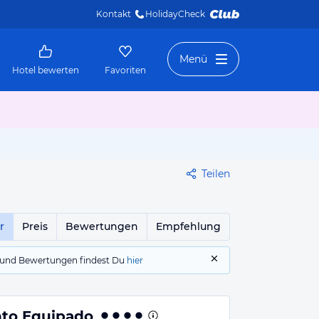
Kontakt
HolidayCheck 
Menü
Hotel bewerten
Favoriten
Teilen
r
Preis
Bewertungen
Empfehlung
gs und Bewertungen findest Du
hier
to Equipado