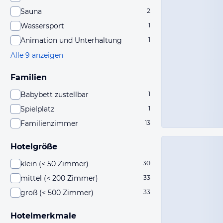
Sauna
2
Wassersport
1
Animation und Unterhaltung
1
Alle 9 anzeigen
Familien
Babybett zustellbar
1
Spielplatz
1
Familienzimmer
13
Hotelgröße
klein (< 50 Zimmer)
30
mittel (< 200 Zimmer)
33
groß (< 500 Zimmer)
33
Hotelmerkmale