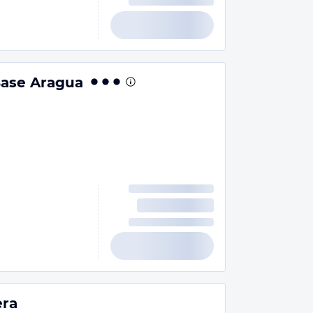
ase Aragua
era