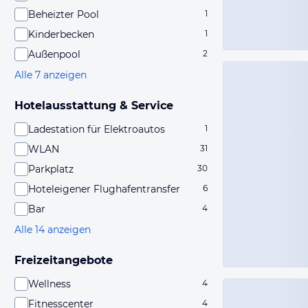
Beheizter Pool
1
Kinderbecken
1
Außenpool
2
Alle 7 anzeigen
Hotelausstattung & Service
Ladestation für Elektroautos
1
WLAN
31
Parkplatz
30
Hoteleigener Flughafentransfer
6
Bar
4
Alle 14 anzeigen
Freizeitangebote
Wellness
4
Fitnesscenter
4