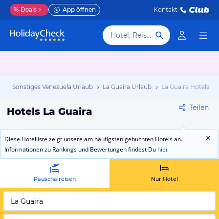
%
Deals
App öffnen
Kontakt
Hotel, Reiseziel
b
Sonstiges Venezuela Urlaub
La Guaira Urlaub
La Guaira Hotels
Teilen
Hotels La Guaira
Diese Hotelliste zeigt unsere am häufigsten gebuchten Hotels an.
Informationen zu Rankings und Bewertungen findest Du
hier
Pauschalreisen
Nur Hotel
La Guaira