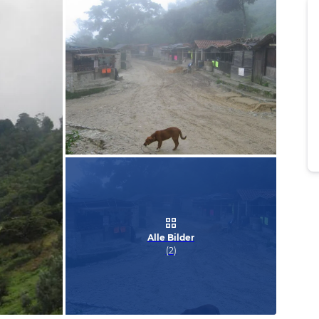
Bild melden
von Astrid
Alle Bilder
(
2
)