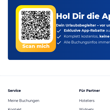
Hol Dir die A
Dein Urlaubsbegleiter – vor 
Exklusive App-Rabatte
au
Komplett kostenlos,
kein
Alle Buchungsinfos immer 
Scan mich
Service
Für Partner
Meine Buchungen
Hoteliers
Kontakt
Widgets