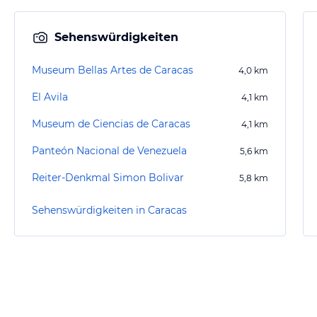
Sehenswürdigkeiten
Museum Bellas Artes de Caracas
4,0
km
El Avila
4,1
km
Museum de Ciencias de Caracas
4,1
km
Panteón Nacional de Venezuela
5,6
km
Reiter-Denkmal Simon Bolivar
5,8
km
Sehenswürdigkeiten in Caracas