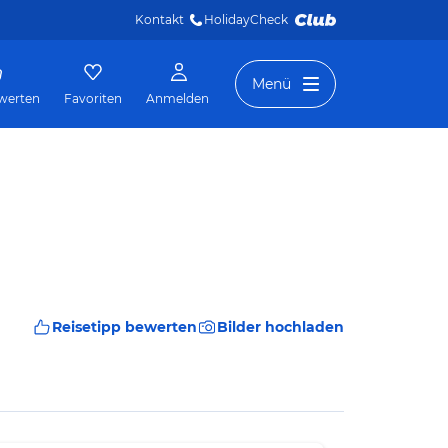
Kontakt
HolidayCheck 
Menü
werten
Favoriten
Anmelden
Reisetipp bewerten
Bilder hochladen