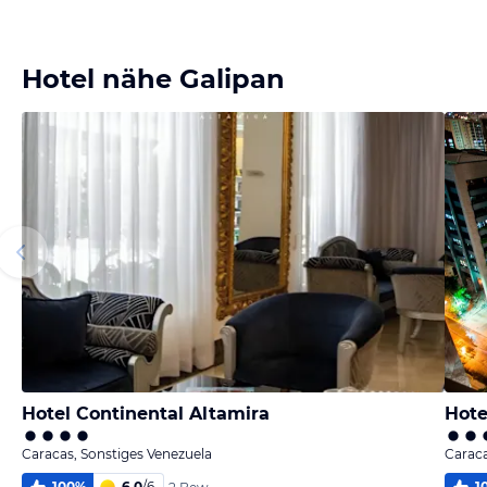
Bild melden
von Astrid
Hotel nähe Galipan
Hotel Continental Altamira
Hote
Caracas, Sonstiges Venezuela
Caraca
100
%
6,0
/
6
1