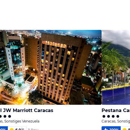
l JW Marriott Caracas
Pestana Ca
s, Sonstiges Venezuela
Caracas, Sonsti
00
%
6,0
/
6
100
%
5