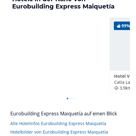
Eurobuilding Express Maiquetía
99%
Catia La M
3,9km
Eurobuilding Express Maiquetía auf einen Blick
Alle Hotelinfos Eurobuilding Express Maiquetía
Hotelbilder von Eurobuilding Express Maiquetía