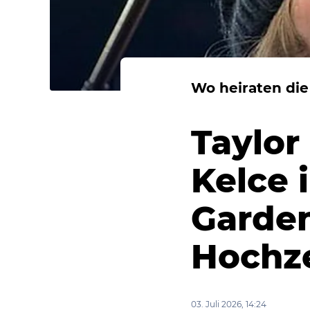
Wo heiraten die
Taylor 
Kelce 
Garden
Hochze
03. Juli 2026, 14:24