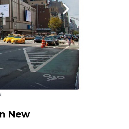
z
 on New