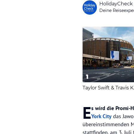
HolidayCheck
Deine Reiseexpe
1
Taylo
E
s wird die Promi-H
York City
das Jawo
übereinstimmenden Med
stattfinden, am 3. Jul