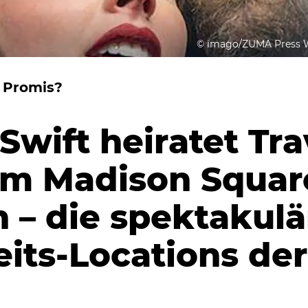
©
imago/ZUMA Press Wi
 Promis?
Swift heiratet Tra
im Madison Squar
 – die spektakulä
its-Locations der