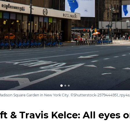
adison Square Garden in New York City. ©Shutterstock-2579444951_rpy4s
ft & Travis Kelce: All eyes