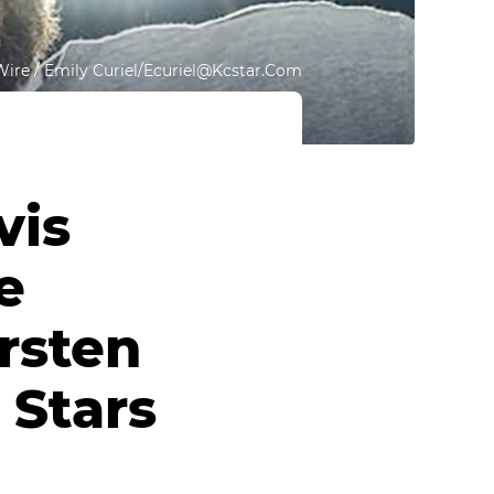
re / Emily Curiel/Ecuriel@Kcstar.Com
vis
e
rsten
 Stars