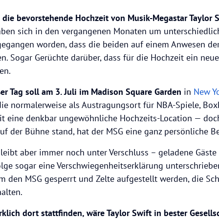
die bevorstehende Hochzeit von Musik-Megastar Taylor Sw
ben sich in den vergangenen Monaten um unterschiedlich
egangen worden, dass die beiden auf einem Anwesen der
en. Sogar Gerüchte darüber, dass für die Hochzeit ein neu
ben.
ßer Tag soll am 3. Juli im Madison Square Garden
in
New Yo
die normalerweise als Austragungsort für NBA-Spiele, Bo
it eine denkbar ungewöhnliche Hochzeits-Location — doch 
auf der Bühne stand, hat der MSG eine ganz persönliche B
bleibt aber immer noch unter Verschluss – geladene Gäste 
ge sogar eine Verschwiegenheitserklärung unterschrieben
m den MSG gesperrt und Zelte aufgestellt werden, die Sch
alten.
klich dort stattfinden, wäre Taylor Swift in bester Gesells