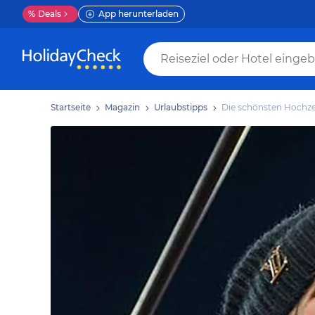
%
Deals
App herunterladen
Startseite
Magazin
Urlaubstipps
Die schönsten Hochzei