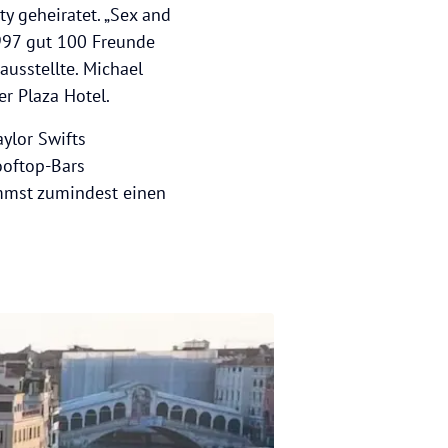
y geheiratet. „Sex and
1997 gut 100 Freunde
usstellte. Michael
r Plaza Hotel.
aylor Swifts
ooftop-Bars
mmst zumindest einen