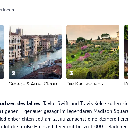
rtInnen
2
3
r Swift & Travis Kelce
George & Amal Clooney
Die Kardashians
P
ochzeit des Jahres:
Taylor Swift und Travis Kelce sollen si
rt geben – genauer gesagt im legendären Madison Square
ienberichten soll am 2. Juli zunächst eine kleinere Feie
i folgt die große Hochzeitsfeier mit bis zu 1.000 Geladenen