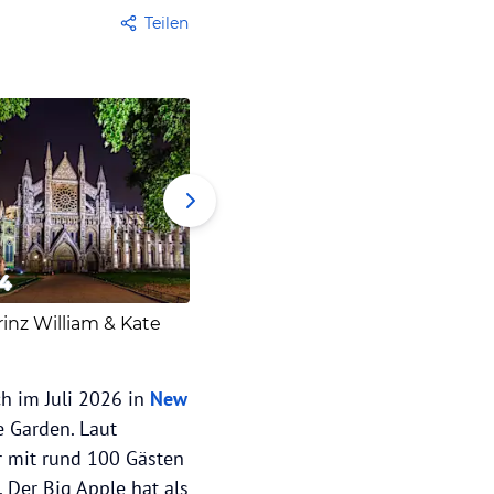
Teilen
4
5
6
rinz William & Kate
Prinz Harry & Meghan
ch im Juli 2026 in
New
 Garden. Laut
r mit rund 100 Gästen
. Der Big Apple hat als