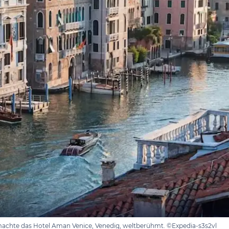
achte das Hotel Aman Venice, Venedig, weltberühmt. ©Expedia-s3s2vl