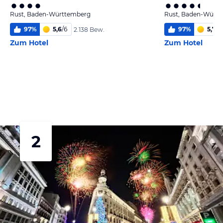
Rust, Baden-Württemberg
Rust, Baden-Würt
97
%
5,6
/
6
97
%
5,7
/
6
2.138 Bew.
Zum Hotel
Zum Hotel
2