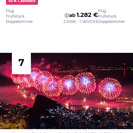
40 € Cashback
Flug
Flug
1.282 €
ab
Frühstück
Frühstück
Doppelzimmer
2 ERW. • 1 WOCHE
Doppelzimmer
7