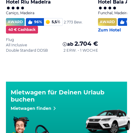
Hotel Riu Madeira
Hotel Baia Az
Caniço, Madeira
Funchal, Madeira
AWARD
96
%
5,5
/
6
AWARD
96
2.773 Bew.
40 € Cashback
Zum Hotel
Flug
2.704 €
ab
All Inclusive
Double Standard DDSB
2 ERW. • 1 WOCHE
Mietwagen für Deinen Urlaub
buchen
Mietwagen finden