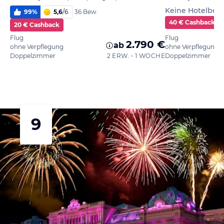
Keine Hotelbe
99
%
5,6
/
6
36 Bew.
40 € Cashback
20 € Cashback
Flug
Flug
2.790 €
ab
ohne Verpflegung
ohne Verpflegung
Doppelzimmer
2 ERW. • 1 WOCHE
Doppelzimmer
9