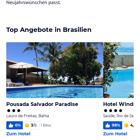
Neujahrswünschen passt.
Top Angebote in Brasilien
Pousada Salvador Paradise
Hotel Windso
Lauro de Freitas, Bahia
Saúde, Rio de Janei
0
%
3
/
6
98
%
4,7
/
6
1 Bew.
Zum Hotel
Zum Hotel