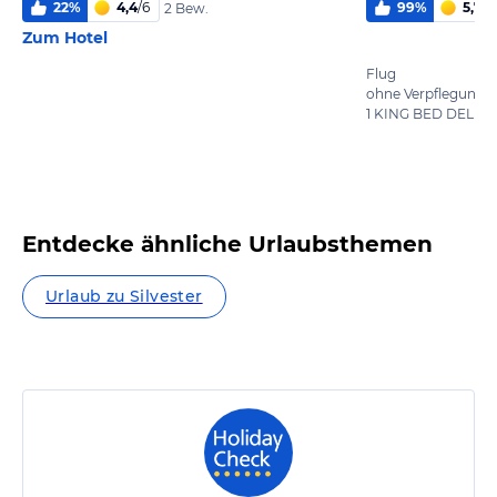
22
%
4,4
/
6
99
%
5,7
/
6
2 Bew.
Zum Hotel
Flug
ohne Verpflegung
Entdecke ähnliche Urlaubsthemen
Urlaub zu Silvester