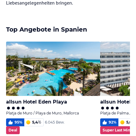
Liebesangelegenheiten bringen.
Top Angebote in Spanien
allsun Hotel Eden Playa
allsun Hotel K
Platja de Muro / Playa de Muro, Mallorca
Platja de Palma / P
95
%
5,4
/
6
92
%
5,0
/
6
6.045 Bew.
Deal
Super Last Minut