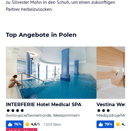
zu Silvester Mohn in den Schuh, um einen zukünftigen
Partner herbeizulocken.
Top Angebote in Polen
INTERFERIE Hotel Medical SPA
Vestina Welln
Swinoujscie/Swinemünde, Westpommern
Miedzyzdroje/Misd
76
%
4,6
/
6
78
%
4,5
/
6
1.003 Bew.