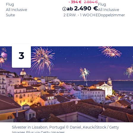
- 394 €
2.884 €
Flug
Flug
2.490 €
ab
All Inclusive
All Inclusive
Suite
2 ERW. • 1 WOCHE
Doppelzimmer
3
Silvester in Lissabon, Portugal © Daniel_Keuck/iStock / Getty
Images Plus via Getty Images