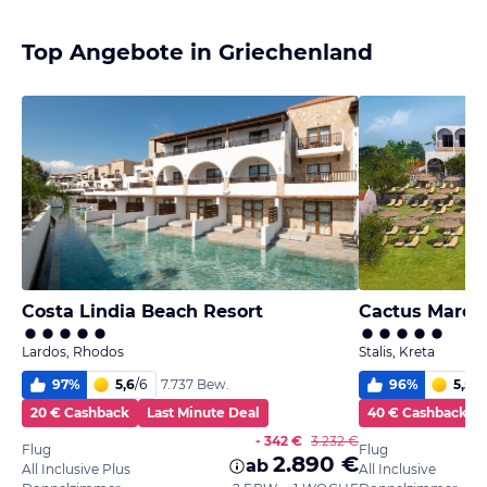
Top Angebote in Griechenland
Costa Lindia Beach Resort
Cactus Mare -
Lardos, Rhodos
Stalis, Kreta
97
%
5,6
/
6
96
%
5,5
/
6
7.737 Bew.
20 € Cashback
Last Minute Deal
40 € Cashback
- 342 €
3.232 €
Flug
Flug
2.890 €
ab
All Inclusive Plus
All Inclusive