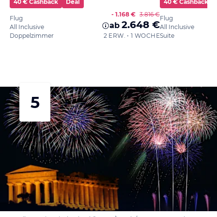
40 € Cashback
Deal
40 € Cashback
- 1.168 €
3.816 €
Flug
Flug
2.648 €
ab
All Inclusive
All Inclusive
Doppelzimmer
2 ERW. • 1 WOCHE
Suite
5