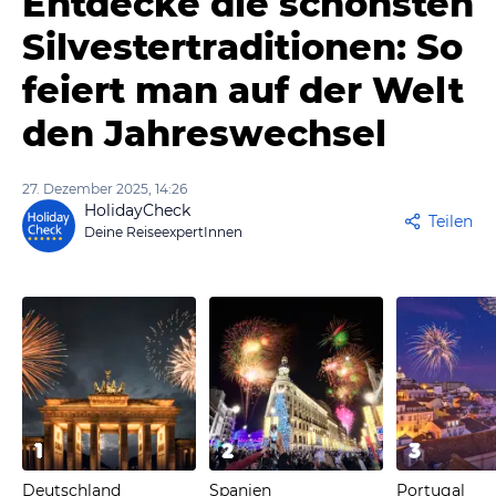
Entdecke die schönsten
Silvestertraditionen: So
feiert man auf der Welt
den Jahreswechsel
27. Dezember 2025, 14:26
HolidayCheck
Teilen
Deine ReiseexpertInnen
1
2
3
Deutschland
Spanien
Portugal