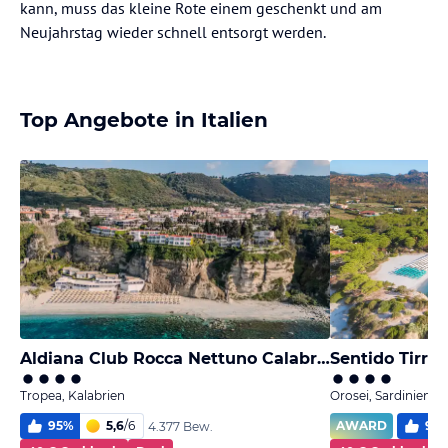
kann, muss das kleine Rote einem geschenkt und am
Neujahrstag wieder schnell entsorgt werden.
Top Angebote in Italien
Aldiana Club Rocca Nettuno Calabria
Sentido Tirre
Tropea, Kalabrien
Orosei, Sardinien
95
%
5,6
/
6
AWARD
90
4.377 Bew.