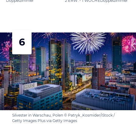
Doppelzimmer
2 ERW. • 1 WOCHE
Doppelzimmer
6
Silvester in Warschau, Polen © Patryk_Kosmider/iStock /
Getty Images Plus via Getty Images