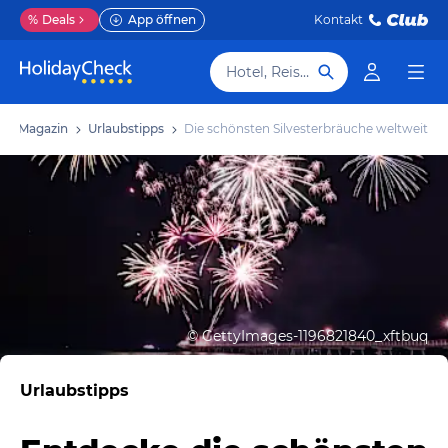
%
Deals
App öffnen
Kontakt
Hotel, Reiseziel
Magazin
Urlaubstipps
Die schönsten Silvesterbräuche weltweit
©
GettyImages-1196821840_xftbuq
Urlaubstipps