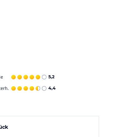
ie
5,2
terh.
4,4
ück