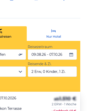
lreisen
Nur Hotel
Reisezeitraum
äfen
09.08.26 - 07.10.26
Reisende & Zi.
2 Erw, 0 Kinder, 1 Zi.
1.510 €
07.10.2026
ab
2 ERW • 1 Woche
lkon Terrasse
- Cashback
40 €