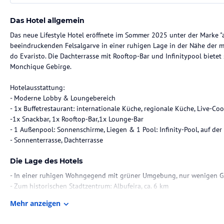
Das Hotel allgemein
Das neue Lifestyle Hotel eröffnete im Sommer 2025 unter der Marke "
beeindruckenden Felsalgarve in einer ruhigen Lage in der Nähe der m
do Evaristo. Die Dachterrasse mit Rooftop-Bar und Infinitypool bietet
Monchique Gebirge.
Hotelausstattung:
- Moderne Lobby & Loungebereich
- 1x Buffetrestaurant: internationale Küche, regionale Küche, Live-Coo
-1x Snackbar, 1x Rooftop-Bar,1x Lounge-Bar
- 1 Außenpool: Sonnenschirme, Liegen & 1 Pool: Infinity-Pool, auf de
- Sonnenterrasse, Dachterrasse
Die Lage des Hotels
- In einer ruhigen Wohngegend mit grüner Umgebung, nur wenigen G
- Zum historischen Stadtzentrum: Albufeira, ca. 6 km
- Zum Strand: Praia do Castelo, ca. 900 m
Mehr anzeigen
- Zum Strand: Praia do Evaristo, ca. 1.200 m
- Zum Flughafen: Faro, ca. 45 km