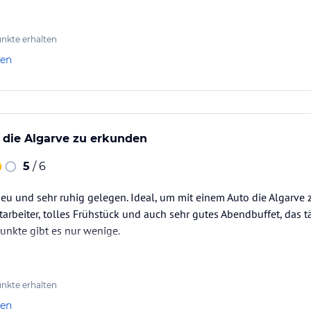
nkte erhalten
ewanne, Haartrockner, Klimaanlage, Mini-
ster und ca. 130 qm große, möblierte Terrasse
len
ewanne, Haartrockner, Klimaanlage, Mini-
ster und ca. 36 qm große, möblierte Terrasse mit
 die Algarve zu erkunden
5
/ 6
neu und sehr ruhig gelegen. Ideal, um mit einem Auto die Algarve 
tarbeiter, tolles Frühstück und auch sehr gutes Abendbuffet, das 
punkte gibt es nur wenige.
nkte erhalten
-out Zeit 11 Uhr)
len