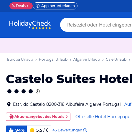
%
Deals
App herunterladen
Europa Urlaub
Portugal Urlaub
Algarve Urlaub
Gale Urlaub
Castelo Suites Hote
Estr. do Castelo 8200-318 Albufeira Algarve Portugal
Auf
Offizielle Hotel Homepage
Aktionsangebot des Hotels
94%
5,5
/ 6
43
Bewertungen