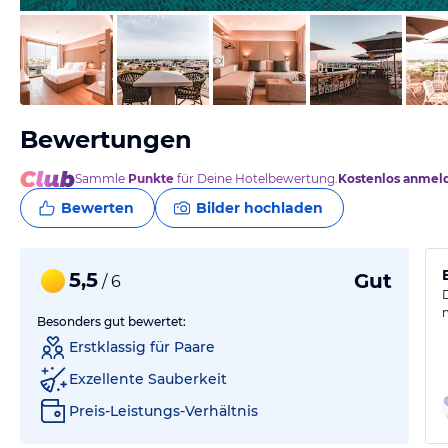
vom Hotelier, August 2025
Bewertungen
Sammle
Punkte
für Deine Hotelbewertung.
Kostenlos anmel
Bewerten
Bilder hochladen
5,5
Gut
/ 6
Besonders gut bewertet:
Erstklassig für Paare
Exzellente Sauberkeit
Preis-Leistungs-Verhältnis