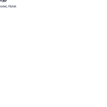
ltyp
hotel, Hotel