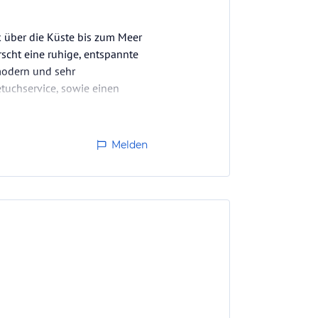
k über die Küste bis zum Meer
rscht eine ruhige, entspannte
modern und sehr
etuchservice, sowie einen
en…
Melden