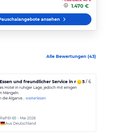
1.470 €
Pauschalangebote
ansehen
Alle Bewertungen (
43
)
 Frühstück
Essen und freundlicher Service in ruhiger Umgebung
5
/ 6
Ideale Lage
s Hotel in ruhiger Lage, jedoch mit einigen
das Hotel ist g
en Mängeln.
mit einem Auto
m die Algarve…
weiterlesen
Ralf
61-65
•
Mai 2026
Holger
Aus Deutschland
Aus