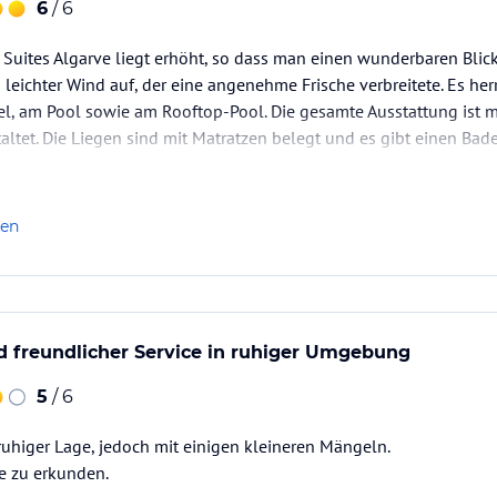
6
/ 6
anlage, Mini-Kühlschrank, Safe, TV, WLAN,
öblierter Balkon mit Glasfronten
Suites Algarve liegt erhöht, so dass man einen wunderbaren Blic
 leichter Wind auf, der eine angenehme Frische verbreitete. Es her
Doppelbett, 2 Bäder, Dusche, Haartrockner,
l, am Pool sowie am Rooftop-Pool. Die gesamte Ausstattung ist 
ee, bodentiefe Fenster und ca. 20 qm großer,
ltet. Die Liegen sind mit Matratzen belegt und es gibt einen Bad
ereich in Poolnähe. Die Grünanlagen sind neu und mit vielfältig
 Twinbett, Doppelbett, 2 Bäder, Dusche,
len
cher, Kaffee/Tee, bodentiefe Fenster und ca. 20
nne, Haartrockner, Klimaanlage, Mini-
d freundlicher Service in ruhiger Umgebung
ster und ca. 20 qm große, möblierte Terrasse mit
5
/ 6
uhiger Lage, jedoch mit einigen kleineren Mängeln.
che, Badewanne, Haartrockner, Klimaanlage, Mini-
e zu erkunden.
ster und ca. 20 qm große, möblierte Terrasse mit