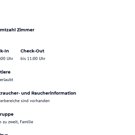
mtzahl Zimmer
k-In
Check-Out
:00 Uhr
bis 11:00 Uhr
tiere
 erlaubt
traucher- und Raucherinformation
erbereiche sind vorhanden
gruppe
b zu zweit, Familie