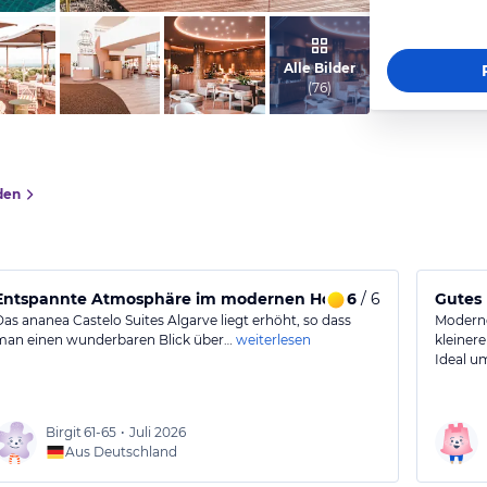
vom Hotelier, August 2025
Alle Bilder
(
76
)
den
Entspannte Atmosphäre im modernen Hotel mit exzellentem
6
/ 6
Gutes 
Das ananea Castelo Suites Algarve liegt erhöht, so dass
Moderne
man einen wunderbaren Blick über…
weiterlesen
kleiner
Ideal u
Birgit
61-65
•
Juli 2026
Aus Deutschland