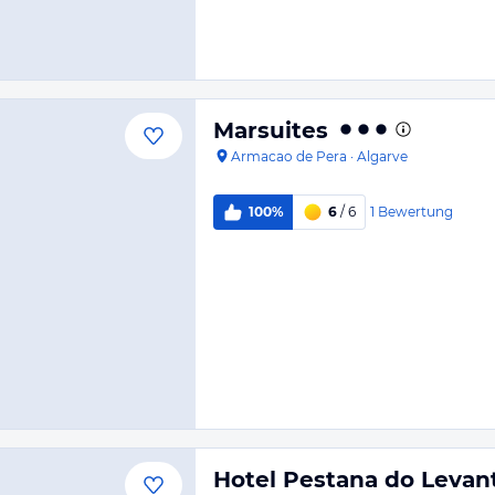
Marsuites
Armacao de Pera
·
Algarve
1
Bewertung
100%
6
/ 6
Hotel Pestana do Levan