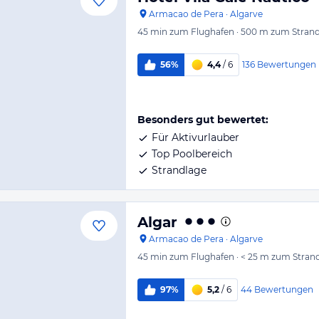
Armacao de Pera
·
Algarve
45 min
zum Flughafen
·
500 m
zum Stran
136
Bewertungen
56%
4,4
/ 6
Besonders gut bewertet:
Für Aktivurlauber
Top Poolbereich
Strandlage
Algar
Armacao de Pera
·
Algarve
45 min
zum Flughafen
·
< 25 m
zum Stran
44
Bewertungen
97%
5,2
/ 6