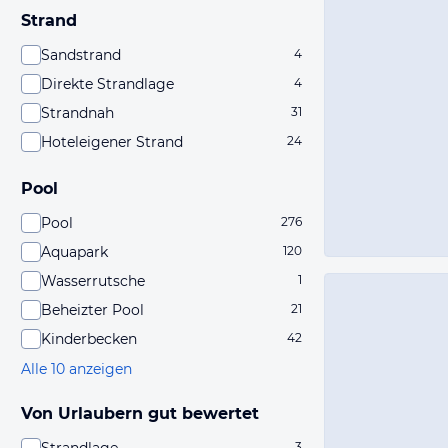
Strand
Sandstrand
4
Direkte Strandlage
4
Strandnah
31
Hoteleigener Strand
24
Pool
Pool
276
Aquapark
120
Wasserrutsche
1
Beheizter Pool
21
Kinderbecken
42
Alle 10 anzeigen
Von Urlaubern gut bewertet
3