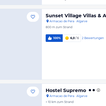
Sunset Village Villas &
Armacao de Pera
·
Algarve
800 m
zum Strand
2
Bewertungen
100%
6,0
/ 6
Hostel Supremo
Armacao de Pera
·
Algarve
> 10 km
zum Strand