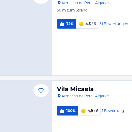
Armacao de Pera
·
Algarve
50 m
zum Strand
51
Bewertungen
72%
4,3
/ 6
Vila Micaela
Armacao de Pera
·
Algarve
1
Bewertung
100%
4,9
/ 6