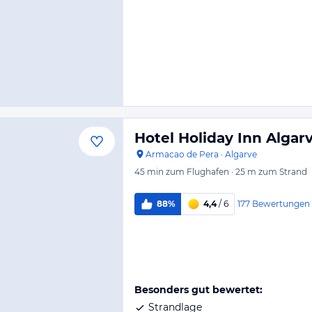
Hotel Holiday Inn Algar
Armacao de Pera
·
Algarve
45 min
zum Flughafen
·
25 m
zum Strand
177
Bewertungen
88%
4,4
/ 6
Besonders gut bewertet:
Strandlage