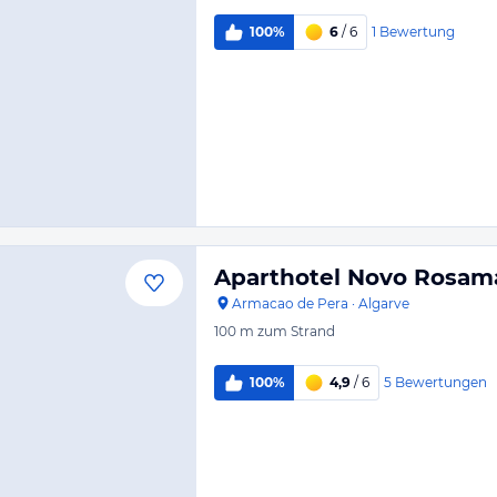
1
Bewertung
100%
6
/ 6
Aparthotel Novo Rosam
Armacao de Pera
·
Algarve
100 m
zum Strand
5
Bewertungen
100%
4,9
/ 6