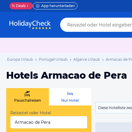
%
Deals
App herunterladen
Europa Urlaub
Portugal Urlaub
Algarve Urlaub
Armacao de Pe
Hotels Armacao de Pera
Pauschalreisen
Nur Hotel
Diese Hotelliste z
Reiseziel oder Hotel
Armacao de Pera