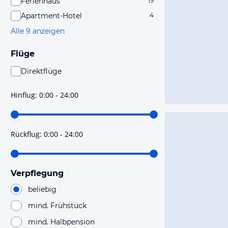
Ferienhaus
19
Apartment-Hotel
4
Alle 9 anzeigen
Flüge
Direktflüge
Du findest mit dieser Einstellung Flüge, die mit sehr
hoher Wahrscheinlichkeit Direktflüge sind. Bitte
Hinflug
:
0:00 - 24:00
prüfe vor der Buchung noch einmal die Flugdetails.
Rückflug
:
0:00 - 24:00
Verpflegung
beliebig
mind. Frühstück
mind. Halbpension