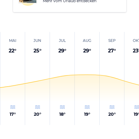
Mehr vom Urlaub entdecken
MAI
JUN
JUL
AUG
SEP
OK
22
°
25
°
29
°
29
°
27
°
23
17
°
20
°
18
°
19
°
20
°
19