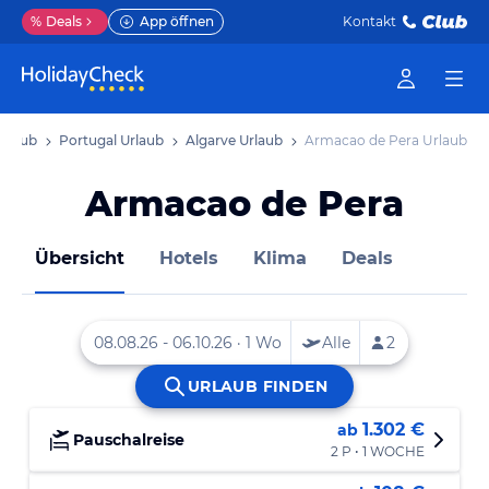
%
Deals
App öffnen
Kontakt
Urlaub
Portugal Urlaub
Algarve Urlaub
Armacao de Pera Urlaub
Armacao de Pera
Übersicht
Hotels
Klima
Deals
1.302 €
ab
Pauschalreise
2 P • 1 WOCHE