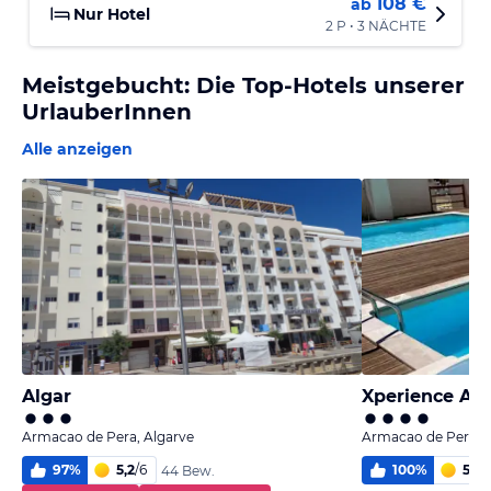
108 €
ab
Nur Hotel
2 P • 3 NÄCHTE
Meistgebucht: Die Top-Hotels unserer
UrlauberInnen
Alle anzeigen
Algar
Xperience Alg
Armacao de Pera, Algarve
Armacao de Pera, A
97
%
5,2
/
6
100
%
5
/
6
44 Bew.