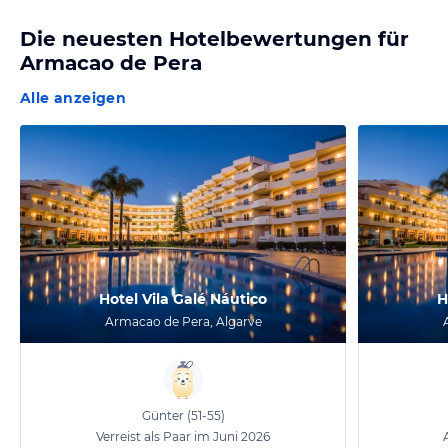
Die neuesten Hotelbewertungen für
Armacao de Pera
Alle anzeigen
Hotel Vila Galé Náutico
H
Armacao de Pera, Algarve
Günter
(51-55)
Verreist als Paar im Juni 2026