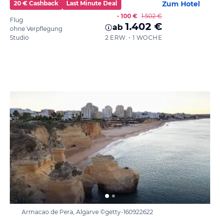
20 € Cashback
Last Minute Deal
Zum Hotel
- 100 €
1.502 €
Flug
1.402 €
ab
ohne Verpflegung
Studio
2 ERW. • 1 WOCHE
Armacao de Pera, Algarve ©getty-160922622