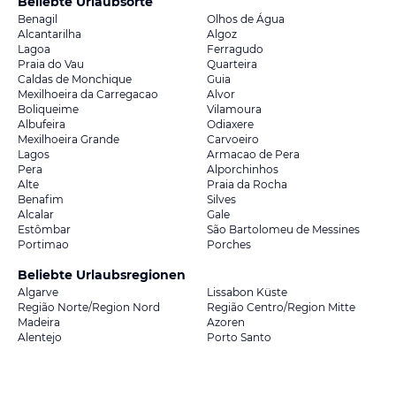
Beliebte Urlaubsorte
Benagil
Olhos de Água
Alcantarilha
Algoz
Lagoa
Ferragudo
Praia do Vau
Quarteira
Caldas de Monchique
Guia
Mexilhoeira da Carregacao
Alvor
Boliqueime
Vilamoura
Albufeira
Odiaxere
Mexilhoeira Grande
Carvoeiro
Lagos
Armacao de Pera
Pera
Alporchinhos
Alte
Praia da Rocha
Benafim
Silves
Alcalar
Gale
Estômbar
São Bartolomeu de Messines
Portimao
Porches
Beliebte Urlaubsregionen
Algarve
Lissabon Küste
Região Norte/Region Nord
Região Centro/Region Mitte
Madeira
Azoren
Alentejo
Porto Santo