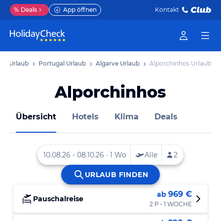
%
Deals
App öffnen
Kontakt
pa Urlaub
Portugal Urlaub
Algarve Urlaub
Alporchinhos Urlaub
Alporchinhos
Übersicht
Hotels
Klima
Deals
969 €
ab
Pauschalreise
2 P • 1 WOCHE