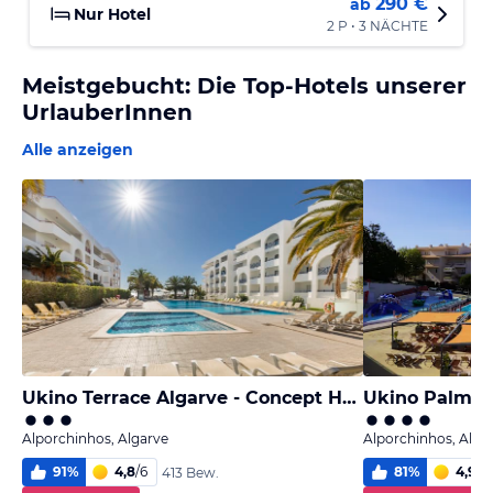
290 €
ab
Nur Hotel
2 P • 3 NÄCHTE
Meistgebucht: Die Top-Hotels unserer
UrlauberInnen
Alle anzeigen
Ukino Terrace Algarve - Concept Hotel
Alporchinhos, Algarve
Alporchinhos, Alga
91
%
4,8
/
6
81
%
4,9
/
6
413 Bew.