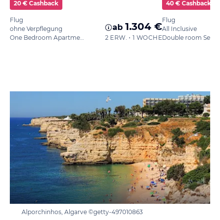
20 € Cashback
40 € Cashback
Flug
Flug
1.304 €
ab
ohne Verpflegung
All Inclusive
One Bedroom Apartment Side Sea View
2 ERW. • 1 WOCHE
Double room Sea V
Alporchinhos, Algarve ©getty-497010863