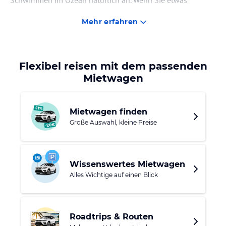
Schwimmen im Ozean natürlich an. Wenn Sie etwas
abenteuerlustiger sind, eignet sich das Surfen als eine
Mehr erfahren
spannende Alternative.
Rund um Alporchinhos ist die Algarve recht dünn besiedelt.
Die Kleinstadt Albufeira mit ihren 23.000 Einwohnern
Flexibel reisen mit dem passenden
sowie den typischen weißen Häusern ist dennoch
Mietwagen
unkompliziert erreichbar.
Mietwagen finden
Große Auswahl, kleine Preise
Wissenswertes Mietwagen
Alles Wichtige auf einen Blick
Roadtrips & Routen