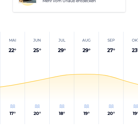
Mehr vom Urlaub entdecken
MAI
JUN
JUL
AUG
SEP
OK
22
°
25
°
29
°
29
°
27
°
23
17
°
20
°
18
°
19
°
20
°
19