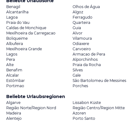
Beliebte Urlaubsorte
Benagil
Olhos de Água
Alcantarilha
Algoz
Lagoa
Ferragudo
Praia do Vau
Quarteira
Caldas de Monchique
Guia
Mexilhoeira da Carregacao
Alvor
Boliqueime
Vilamoura
Albufeira
Odiaxere
Mexilhoeira Grande
Carvoeiro
Lagos
Armacao de Pera
Pera
Alporchinhos
Alte
Praia da Rocha
Benafim
Silves
Alcalar
Gale
Estômbar
São Bartolomeu de Messines
Portimao
Porches
Beliebte Urlaubsregionen
Algarve
Lissabon Küste
Região Norte/Region Nord
Região Centro/Region Mitte
Madeira
Azoren
Alentejo
Porto Santo