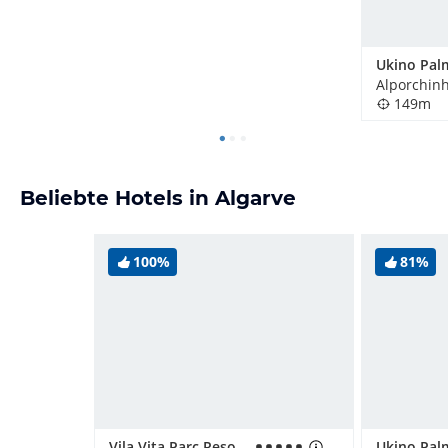
Alporchinh
149m
Beliebte Hotels in Algarve
100%
81%
Vila Vita Parc Resort & Spa