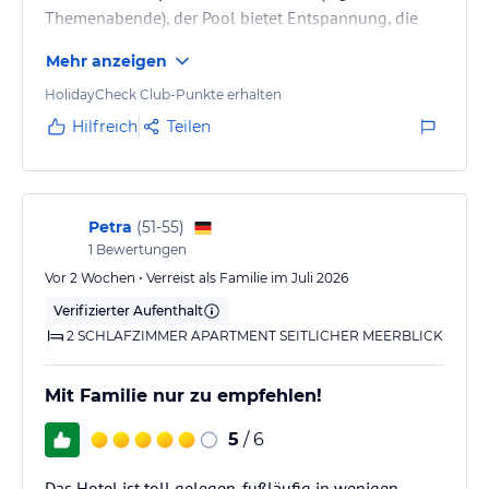
Themenabende), der Pool bietet Entspannung, die
Poolbar die Drinks dazu. Die Zimmer sind sauber, sehr
Mehr anzeigen
geräumig und auch im Juli gut klimatisierbar. Das
Interieur etwas in die Jahre gekommen. Pool, Essen,
HolidayCheck Club-Punkte erhalten
Animation haben keinen wow-Effekt, sind aber sehr
Hilfreich
Teilen
solide. Der Service bemüht sich und es klappt.
Publikum gemischt (portugies.., engl., franz., deutsch,
…) und von uns als…
Petra
(
51-55
)
1
Bewertungen
Vor 2 Wochen • Verreist als Familie im Juli 2026
Verifizierter Aufenthalt
2 SCHLAFZIMMER APARTMENT SEITLICHER MEERBLICK
Mit Familie nur zu empfehlen!
5
/ 6
Das Hotel ist toll gelegen-fußläufig in wenigen