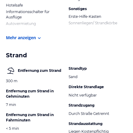
Hotelsafe
Sonstiges
Informationsschalter für
Erste-Hilfe-Kasten
Ausflüge
Sonnenliegen/ Strandkörbe
Autovermietung
Mehr anzeigen
Strand
Strandtyp
Entfernung zum Strand
Sand
300 m
Direkte Strandlage
Entfernung zum Strand in
Nicht verfügbar
Gehminuten
7 min
Strandzugang
Durch Straße Getrennt
Entfernung zum Strand in
Fahrminuten
Strandausstattung
< 5 min
Liegen Kostenpflichtig