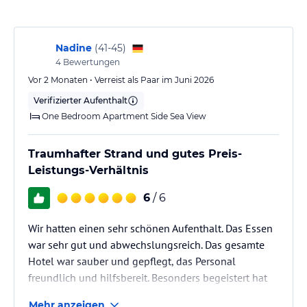
Externe Cafeteria „Terrace Café“ ganzjährig geöffnet ( außer Januar
2025 )
Nadine
(
41-45
)
4
Bewertungen
Sport und Unterhaltung
Vor 2 Monaten • Verreist als Paar im Juni 2026
Tag /Abend Soft Animation von April bis Oktober.
Verifizierter Aufenthalt
Sonstige Einrichtungen und Services
One Bedroom Apartment Side Sea View
Rezeption: täglich 08:00 Uhr - 00:00 Uhr ( von November bis
Maerz können die Öffnungszeiten abweichen).
Traumhafter Strand und gutes Preis-
Gepäckraum, Apartmentreinigung und Weckdienst, dazu kann
Leistungs-Verhältnis
mann noch kostenpflichtige Leistungen an der Rezeption
erwerben. Die Apartmentanlage verfügt nicht über eigene
6
/ 6
Parkmöglichkeiten, mann kann aber ohne weiters an der
öffentlichen Straße kostenfrei parken. Internet: WLAN/WiFi, im
Wir hatten einen sehr schönen Aufenthalt. Das Essen
gesamten Hotel (Anlage): ohne Gebühr
war sehr gut und abwechslungsreich. Das gesamte
Hotel war sauber und gepflegt, das Personal
Hinweis:
Allgemeine und unverbindliche
freundlich und hilfsbereit. Besonders begeistert hat
Hoteliers-/Veranstalter-/Kataloginformationen. Alle Angaben
uns der traumhafte Strand – sauber, weitläufig und
ohne Gewähr und ohne Prüfung durch HolidayCheck. Bitte
Mehr anzeigen