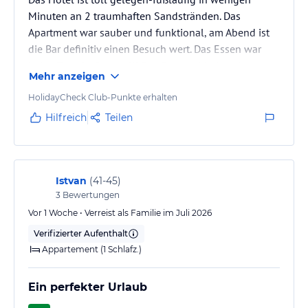
Minuten an 2 traumhaften Sandstränden. Das
Apartment war sauber und funktional, am Abend ist
die Bar definitiv einen Besuch wert. Das Essen war
jeden Tag ein Genuss!!! Das Personal jederzeit
Mehr anzeigen
freundlich und gut gelaunt. Die Aktivitäten am Pool
haben großen Spaß gemacht, ohne dass die
HolidayCheck Club-Punkte erhalten
Animation überhand nahm. Insgesamt haben wir
Hilfreich
Teilen
unsere Tage jede Minute genossen und können das
Hotel unbedingt empfehlen, um einen entspannten
Urlaub in ungezwungener Atmosphäre zu verleben.…
Istvan
(
41-45
)
3
Bewertungen
Vor 1 Woche • Verreist als Familie im Juli 2026
Verifizierter Aufenthalt
Appartement (1 Schlafz.)
Ein perfekter Urlaub