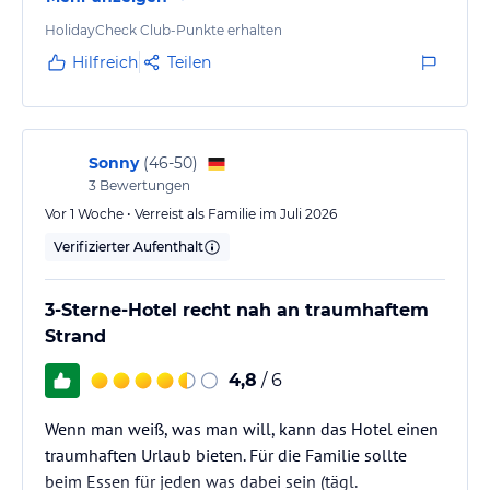
lies vor der Buchung die verbindlichen
Angebotsdetails
des
ideal zum Entspannen. Das Preis-Leistungs-Verhältnis
jeweiligen Veranstalters.
ist hervorragend. Wir würden dieses Hotel jederzeit
HolidayCheck Club-Punkte erhalten
weiterempfehlen und kommen gerne wieder.
Hilfreich
Teilen
Sonny
(
46-50
)
3
Bewertungen
Vor 1 Woche • Verreist als Familie im Juli 2026
Verifizierter Aufenthalt
3-Sterne-Hotel recht nah an traumhaftem
Strand
4,8
/ 6
Wenn man weiß, was man will, kann das Hotel einen
traumhaften Urlaub bieten. Für die Familie sollte
beim Essen für jeden was dabei sein (tägl.