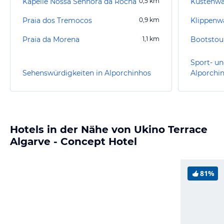
Kapelle Nossa Senhora da Rocha
0,5
km
Praia dos Tremocos
0,9
km
Klippenw
Praia da Morena
1,1
km
Bootstou
Sport- un
Sehenswürdigkeiten in Alporchinhos
Alporchi
Hotels in der Nähe von Ukino Terrace
Algarve - Concept Hotel
81%