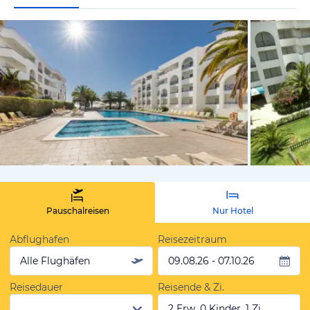
vom Hotelie
Pauschalreisen
Nur Hotel
Abflughafen
Reisezeitraum
Alle Flughäfen
09.08.26 - 07.10.26
Reisedauer
Reisende & Zi.
2 Erw, 0 Kinder, 1 Zi.