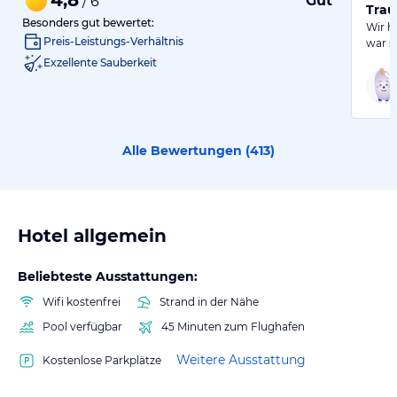
Gut
/ 6
Trau
Besonders gut bewertet:
Wir h
Preis-Leistungs-Verhältnis
war s
Exzellente Sauberkeit
Alle Bewertungen (
413
)
Hotel allgemein
Beliebteste Ausstattungen:
Wifi kostenfrei
Strand in der Nähe
Pool verfügbar
45 Minuten zum Flughafen
Weitere Ausstattung
Kostenlose Parkplätze