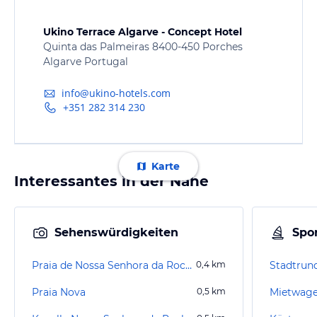
Ukino Terrace Algarve - Concept Hotel
Quinta das Palmeiras 8400-450 Porches
Algarve Portugal
info@ukino-hotels.com
+351 282 314 230
Karte
Interessantes in der Nähe
Sehenswürdigkeiten
Spor
Praia de Nossa Senhora da Rocha
0,4
km
Stadtrun
Praia Nova
0,5
km
Mietwage