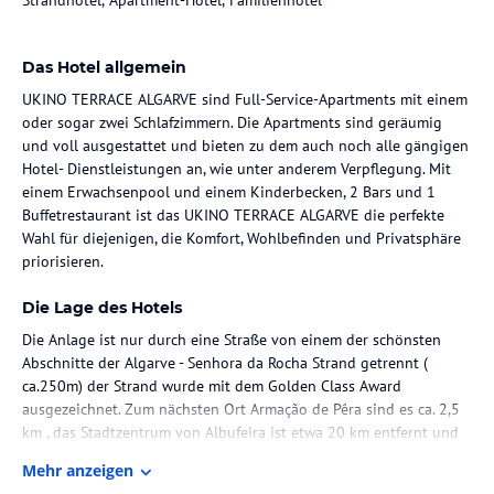
Das Hotel allgemein
UKINO TERRACE ALGARVE sind Full-Service-Apartments mit einem
oder sogar zwei Schlafzimmern. Die Apartments sind geräumig
und voll ausgestattet und bieten zu dem auch noch alle gängigen
Hotel- Dienstleistungen an, wie unter anderem Verpflegung. Mit
einem Erwachsenpool und einem Kinderbecken, 2 Bars und 1
Buffetrestaurant ist das UKINO TERRACE ALGARVE die perfekte
Wahl für diejenigen, die Komfort, Wohlbefinden und Privatsphäre
priorisieren.
Die Lage des Hotels
Die Anlage ist nur durch eine Straße von einem der schönsten
Abschnitte der Algarve - Senhora da Rocha Strand getrennt (
ca.250m) der Strand wurde mit dem Golden Class Award
ausgezeichnet. Zum nächsten Ort Armação de Pêra sind es ca. 2,5
km , das Stadtzentrum von Albufeira ist etwa 20 km entfernt und
das Algarve Shopping Center ca. 15 km. Eine Bushaltestelle
Mehr anzeigen
erreichen sie nach etwa 350 Metern. Zum Flughafen Faro sind es