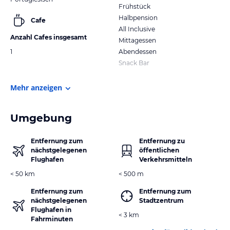
Frühstück
Halbpension
Cafe
All Inclusive
Anzahl Cafes insgesamt
Mittagessen
1
Abendessen
Snack Bar
Mehr anzeigen
Umgebung
Entfernung zum
Entfernung zu
nächstgelegenen
öffentlichen
Flughafen
Verkehrsmitteln
< 50 km
< 500 m
Entfernung zum
Entfernung zum
nächstgelegenen
Stadtzentrum
Flughafen in
< 3 km
Fahrminuten