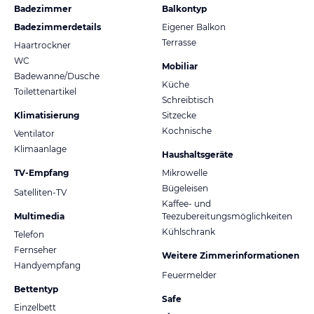
Badezimmer
Balkontyp
Badezimmerdetails
Eigener Balkon
Terrasse
Haartrockner
WC
Mobiliar
Badewanne/Dusche
Küche
Toilettenartikel
Schreibtisch
Klimatisierung
Sitzecke
Kochnische
Ventilator
Klimaanlage
Haushaltsgeräte
TV-Empfang
Mikrowelle
Bügeleisen
Satelliten-TV
Kaffee- und
Multimedia
Teezubereitungsmöglichkeiten
Kühlschrank
Telefon
Fernseher
Weitere Zimmerinformationen
Handyempfang
Feuermelder
Bettentyp
Safe
Einzelbett