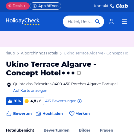
%
Deals
App öffnen
Kontakt
Hotel, Reiseziel
s Urlaub
Alporchinhos Hotels
Ukino Terrace Algarve - Concept Hotel
Ukino Terrace Algarve -
Concept Hotel
Quinta das Palmeiras 8400-450 Porches Algarve Portugal
Auf Karte anzeigen
413
Bewertungen
91%
4,8
/ 6
Bewerten
Hochladen
Merken
Hotelübersicht
Bewertungen
Bilder
Fragen