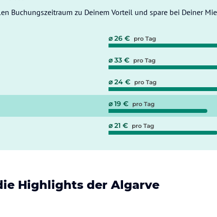
en Buchungszeitraum zu Deinem Vorteil und spare bei Deiner M
⌀ 26 €
pro Tag
⌀ 33 €
pro Tag
⌀ 24 €
pro Tag
⌀ 19 €
pro Tag
⌀ 21 €
pro Tag
ie Highlights der Algarve