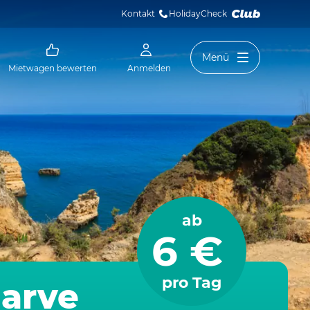
Kontakt
HolidayCheck 
Menü
Mietwagen bewerten
Anmelden
ab
6 €
pro Tag
garve