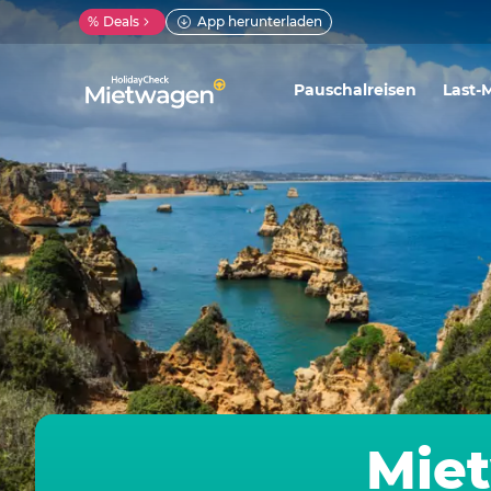
%
Deals
App herunterladen
Pauschalreisen
Last-
Miet