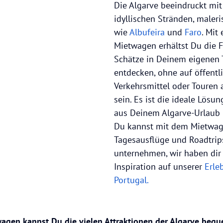
Die Algarve beeindruckt mit
idyllischen Stränden, maler
wie
Albufeira
und
Faro
. Mit
Mietwagen erhältst Du die Fr
Schätze in Deinem eigenen
entdecken, ohne auf öffentl
Verkehrsmittel oder Touren
sein. Es ist die ideale Lösu
aus Deinem Algarve-Urlaub 
Du kannst mit dem Mietwa
Tagesausflüge und Roadtrips
unternehmen, wir haben dir 
Inspiration auf unserer
Erle
Portugal.
agen kannst Du die vielen Attraktionen der Algarve beq