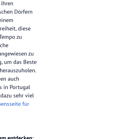
 ihren
ischen Dörfern
 einem
eiheit, diese
 Tempo zu
iche
 angewiesen zu
ng, um das Beste
herauszuholen.
gen auch
 in Portugal
dazu sehr viel
bensseite für
uem entdecken: