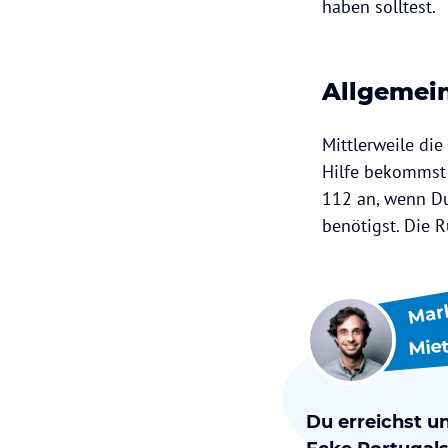
haben solltest.
Allgemei
Mittlerweile di
Hilfe bekommst u
112 an, wenn Du
benötigst. Die 
Mar
Mie
Du erreichst u