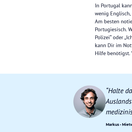
In Portugal kann
wenig Englisch, 
Am besten notie
Portugiesisch. W
Polizei“ oder „I
kann Dir im Not
Hilfe benötigst.
“Halte d
Auslands
medizinis
Markus • Miet