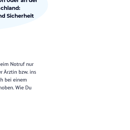
on oder an der
schland:
d Sicherheit
beim Notruf nur
r Ärztin bzw. ins
ch bei einem
ehoben. Wie Du