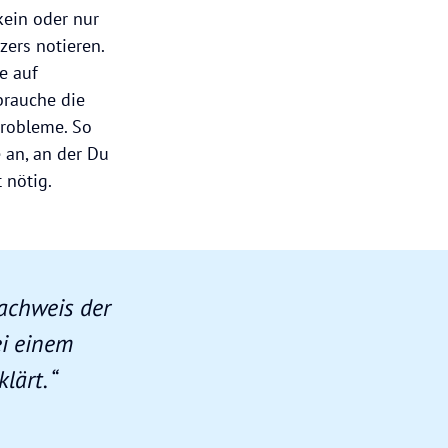
kein oder nur
zers notieren.
e auf
brauche die
probleme. So
 an, an der Du
t nötig.
achweis der
ei einem
lärt. “