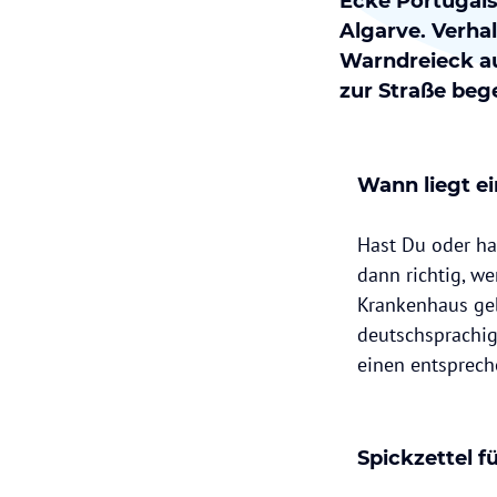
Ecke Portugals
Algarve. Verha
Warndreieck au
zur Straße be
Wann liegt ei
Hast Du oder ha
dann richtig, we
Krankenhaus geb
deutschsprachig
einen entspreche
Spickzettel f