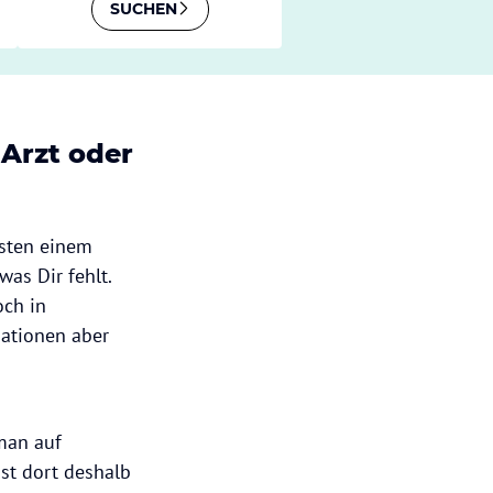
SUCHEN
 Arzt oder
esten einem
as Dir fehlt.
och in
ationen aber
man auf
st dort deshalb