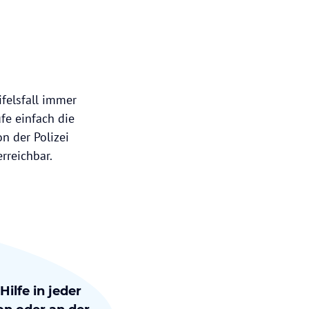
felsfall immer
ufe einfach die
n der Polizei
erreichbar.
ilfe in jeder