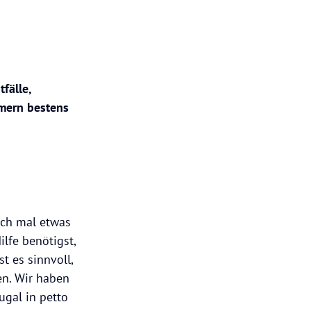
fälle,
mmern bestens
och mal etwas
lfe benötigst,
t es sinnvoll,
en. Wir haben
ugal in petto