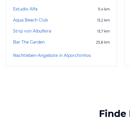
Estudio Alfa
11,4
km
Aqua Beach Club
13,2
km
Strip von Albufeira
13,7
km
Bar The Garden
25,8
km
Nachtleben-Angebote in Alporchinhos
Finde