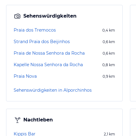
Sehenswürdigkeiten
Praia dos Tremocos
0,4
km
Strand Praia dos Beijinhos
0,6
km
Praia de Nossa Senhora da Rocha
0,6
km
Kapelle Nossa Senhora da Rocha
0,8
km
Praia Nova
0,9
km
Sehenswürdigkeiten in Alporchinhos
Nachtleben
Kippis Bar
2,1
km