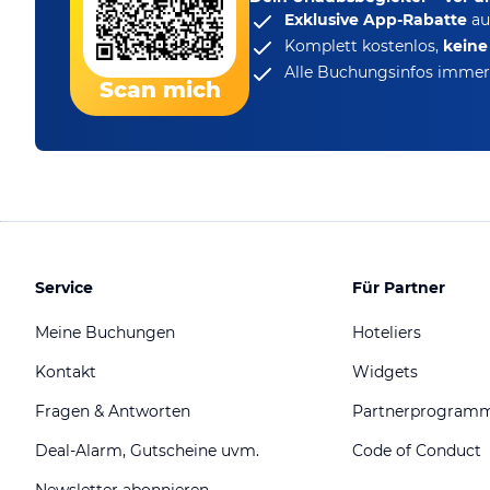
Exklusive App-Rabatte
au
Komplett kostenlos,
kein
Alle Buchungsinfos immer 
Scan mich
Service
Für Partner
Meine Buchungen
Hoteliers
Kontakt
Widgets
Fragen & Antworten
Partnerprogram
Deal-Alarm, Gutscheine uvm.
Code of Conduct