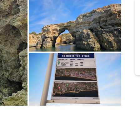
Bild melden
von Harald
Bild melden
von Ines