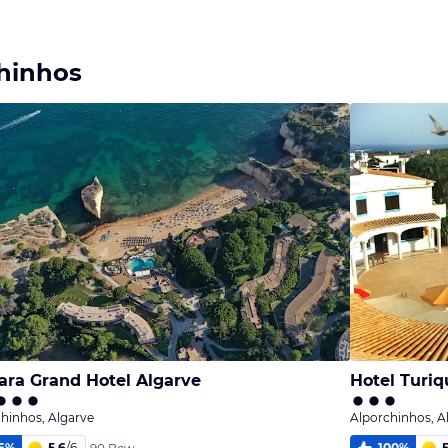
chinhos
lara Grand Hotel Algarve
Hotel Turiq
hinhos, Algarve
Alporchinhos, A
6
%
5,6
/
6
100
%
5