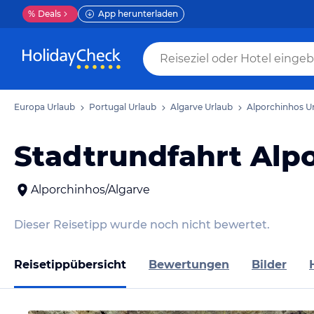
%
Deals
App herunterladen
Europa Urlaub
Portugal Urlaub
Algarve Urlaub
Alporchinhos U
Stadtrundfahrt Alp
Alporchinhos/Algarve
Dieser Reisetipp wurde noch nicht bewertet.
Reisetippübersicht
Bewertungen
Bilder