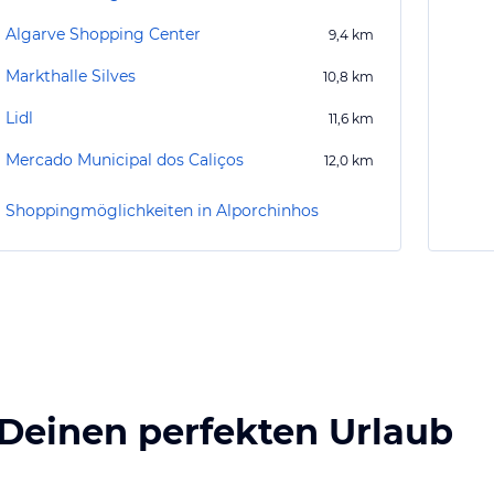
Algarve Shopping Center
9,4
km
Markthalle Silves
10,8
km
Lidl
11,6
km
Mercado Municipal dos Caliços
12,0
km
Shoppingmöglichkeiten in Alporchinhos
 Deinen perfekten Urlaub