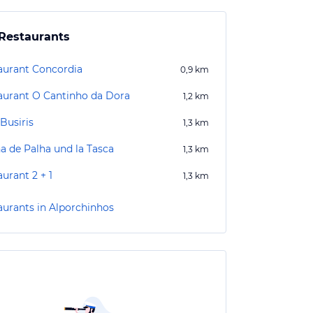
Restaurants
aurant Concordia
0,9
km
aurant O Cantinho da Dora
1,2
km
Busiris
1,3
km
a de Palha und la Tasca
1,3
km
urant 2 + 1
1,3
km
aurants in Alporchinhos