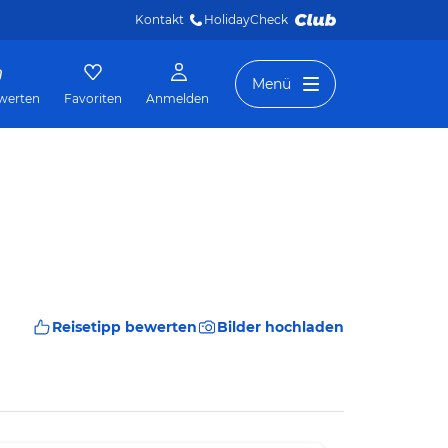
Kontakt
HolidayCheck 
Menü
werten
Favoriten
Anmelden
Reisetipp bewerten
Bilder hochladen