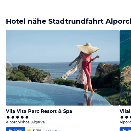
Bild
melden
von Ines
Hotel nähe Stadtrundfahrt Alpor
Vila Vita Parc Resort & Spa
Vila
Alporchinhos, Algarve
Alporc
100
%
5,7
/
6
9