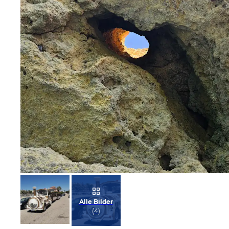
Bild melden
von Harald
Alle Bilder
(
4
)