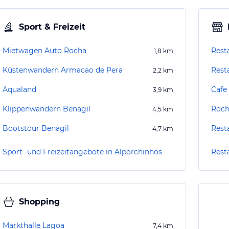
Sport & Freizeit
Mietwagen Auto Rocha
Rest
1,8
km
Küstenwandern Armacao de Pera
Rest
2,2
km
Aqualand
Cafe 
3,9
km
Klippenwandern Benagil
Roch
4,5
km
Bootstour Benagil
Resta
4,7
km
Sport- und Freizeitangebote in Alporchinhos
Rest
Shopping
Markthalle Lagoa
7,4
km