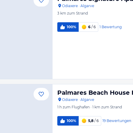
Odiaxere
·
Algarve
3 km
zum Strand
1
Bewertung
100%
6
/ 6
Palmares Beach House H
Odiaxere
·
Algarve
1 h
zum Flughafen
·
1 km
zum Strand
19
Bewertungen
100%
5,8
/ 6