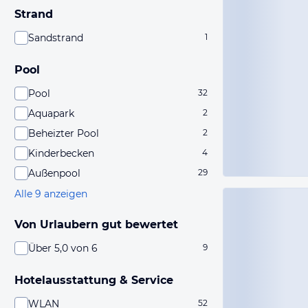
Strand
Sandstrand
1
Pool
Pool
32
Aquapark
2
Beheizter Pool
2
Kinderbecken
4
Außenpool
29
Alle 9 anzeigen
Von Urlaubern gut bewertet
Über 5,0 von 6
9
Hotelausstattung & Service
WLAN
52