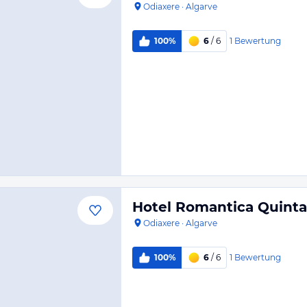
Odiaxere
·
Algarve
1
Bewertung
100%
6
/ 6
Hotel Romantica Quinta
Odiaxere
·
Algarve
1
Bewertung
100%
6
/ 6