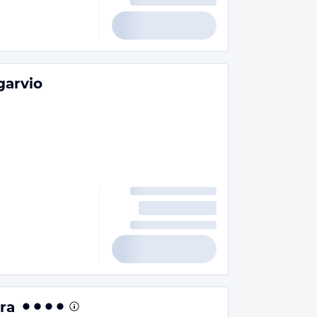
garvio
ra