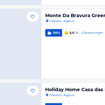
Monte Da Bravura Gree
Odiaxere
·
Algarve
4
Bewertungen
100%
6,0
/ 6
Holiday Home Casa das 
Odiaxere
·
Algarve