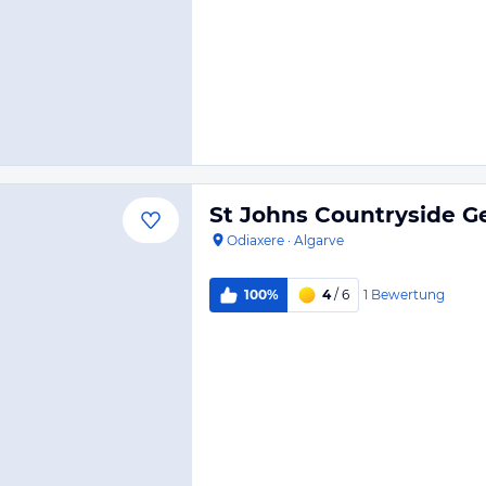
St Johns Countryside 
Odiaxere
·
Algarve
1
Bewertung
100%
4
/ 6