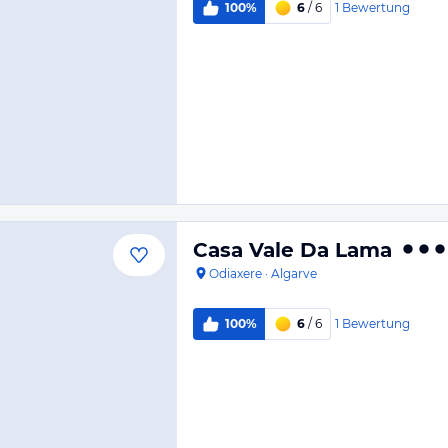
1
Bewertung
100%
6
/ 6
Casa Vale Da Lama
Odiaxere
·
Algarve
1
Bewertung
100%
6
/ 6