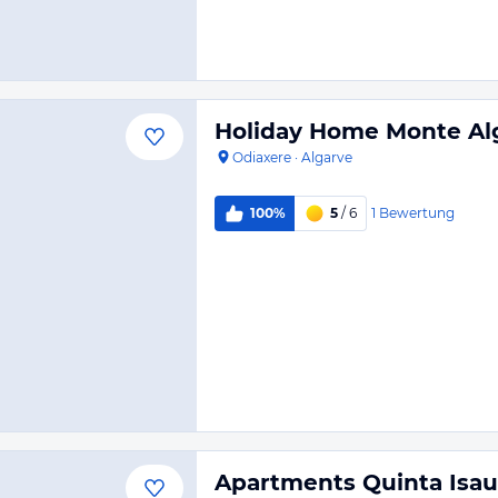
Holiday Home Monte Al
Odiaxere
·
Algarve
1
Bewertung
100%
5
/ 6
Apartments Quinta Isau