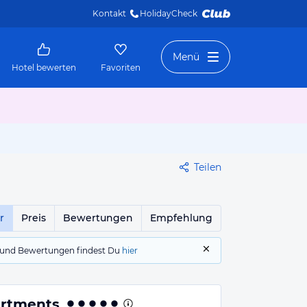
Kontakt
HolidayCheck 
Menü
Hotel bewerten
Favoriten
Teilen
r
Preis
Bewertungen
Empfehlung
gs und Bewertungen findest Du
hier
artments