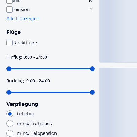
Villa
10
Pension
7
Alle 11 anzeigen
Flüge
Direktflüge
Du findest mit dieser Einstellung Flüge, die mit sehr
hoher Wahrscheinlichkeit Direktflüge sind. Bitte
Hinflug
:
0:00 - 24:00
prüfe vor der Buchung noch einmal die Flugdetails.
Rückflug
:
0:00 - 24:00
Verpflegung
beliebig
mind. Frühstück
mind. Halbpension