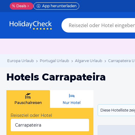
%
Deals
App herunterladen
Europa Urlaub
Portugal Urlaub
Algarve Urlaub
Carrapateira U
Hotels Carrapateira
Pauschalreisen
Nur Hotel
Diese Hotelliste z
Reiseziel oder Hotel
Carrapateira