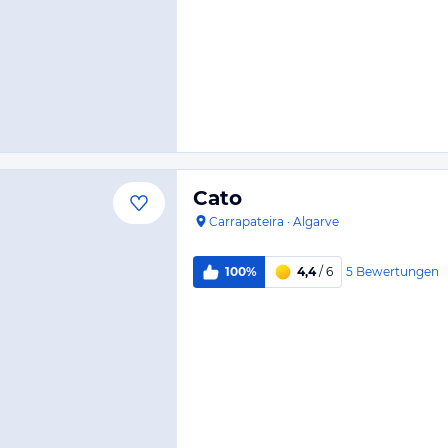
Cato
Carrapateira
·
Algarve
5
Bewertungen
100%
4,4
/ 6