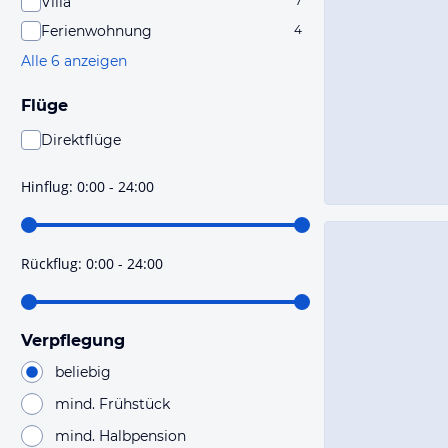
Villa
7
Ferienwohnung
4
Alle 6 anzeigen
Flüge
Direktflüge
Du findest mit dieser Einstellung Flüge, die mit sehr
hoher Wahrscheinlichkeit Direktflüge sind. Bitte
Hinflug
:
0:00 - 24:00
prüfe vor der Buchung noch einmal die Flugdetails.
Rückflug
:
0:00 - 24:00
Verpflegung
beliebig
mind. Frühstück
mind. Halbpension