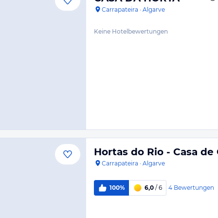
Carrapateira
·
Algarve
Keine Hotelbewertungen
Hortas do Rio - Casa d
Carrapateira
·
Algarve
4
Bewertungen
100%
6,0
/ 6