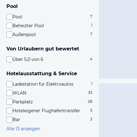
Pool
Pool
7
Beheizter Pool
1
Außenpool
7
Von Urlaubern gut bewertet
Über 5,0 von 6
4
Hotelausstattung & Service
Ladestation für Elektroautos
1
WLAN
33
Parkplatz
28
Hoteleigener Flughafentransfer
5
Bar
3
Alle 13 anzeigen