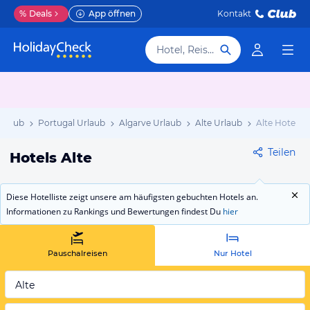
%
Deals
App öffnen
Kontakt
Hotel, Reiseziel
Urlaub
Portugal Urlaub
Algarve Urlaub
Alte Urlaub
Alte Hotels
Teilen
Hotels Alte
Diese Hotelliste zeigt unsere am häufigsten gebuchten Hotels an.
Informationen zu Rankings und Bewertungen findest Du
hier
Pauschalreisen
Nur Hotel
Alte