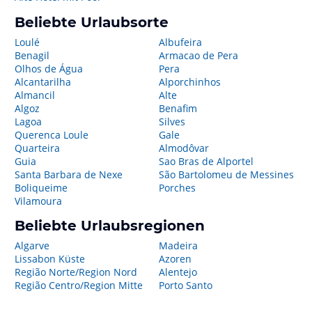
Beliebte Urlaubsorte
Loulé
Albufeira
Benagil
Armacao de Pera
Olhos de Água
Pera
Alcantarilha
Alporchinhos
Almancil
Alte
Algoz
Benafim
Lagoa
Silves
Querenca Loule
Gale
Quarteira
Almodôvar
Guia
Sao Bras de Alportel
Santa Barbara de Nexe
São Bartolomeu de Messines
Boliqueime
Porches
Vilamoura
Beliebte Urlaubsregionen
Algarve
Madeira
Lissabon Küste
Azoren
Região Norte/Region Nord
Alentejo
Região Centro/Region Mitte
Porto Santo