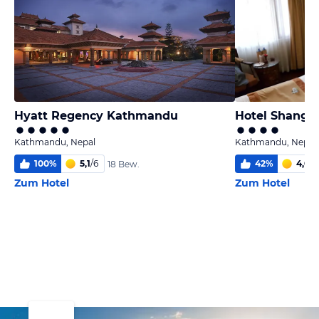
Hyatt Regency Kathmandu
Hotel Shangri
Kathmandu, Nepal
Kathmandu, Nepal
100
%
5,1
/
6
42
%
4,0
/
6
18 Bew.
Zum Hotel
Zum Hotel