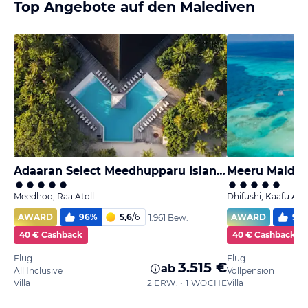
Top Angebote auf den Malediven
Adaaran Select Meedhupparu Island Resort - Premium All Inclusive
Meeru Maldive
Meedhoo, Raa Atoll
Dhifushi, Kaafu Atol
AWARD
96
%
5,6
/
6
AWARD
97
1.961 Bew.
40 € Cashback
40 € Cashback
Flug
Flug
3.515 €
ab
All Inclusive
Vollpension
Villa
2 ERW. • 1 WOCHE
Villa