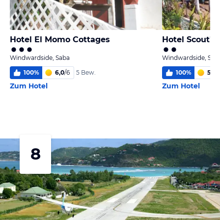
Hotel El Momo Cottages
Hotel Scout's
Windwardside, Saba
Windwardside, Sab
100
%
6,0
/
6
100
%
5,1
/
6
5 Bew.
Zum Hotel
Zum Hotel
8