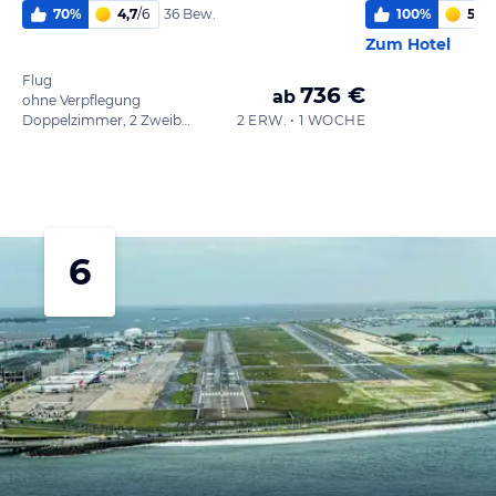
70
%
4,7
/
6
100
%
5,8
/
36 Bew.
Zum Hotel
Flug
736 €
ab
ohne Verpflegung
Doppelzimmer, 2 Zweibettzimmer
2 ERW. • 1 WOCHE
6