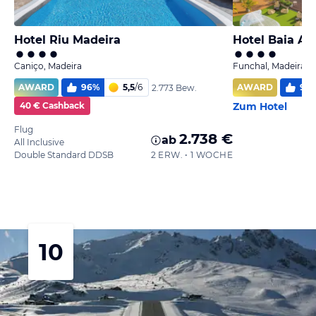
Hotel Riu Madeira
Hotel Baia Az
Caniço, Madeira
Funchal, Madeira
AWARD
96
%
5,5
/
6
AWARD
97
2.773 Bew.
40 € Cashback
Zum Hotel
Flug
2.738 €
ab
All Inclusive
Double Standard DDSB
2 ERW. • 1 WOCHE
10