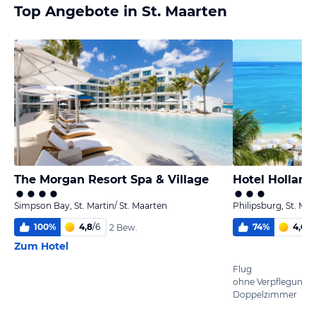
Top Angebote in St. Maarten
The Morgan Resort Spa & Village
Hotel Hollan
Simpson Bay, St. Martin/ St. Maarten
Philipsburg, St. Mar
100
%
4,8
/
6
74
%
4,6
/
6
2 Bew.
Zum Hotel
Flug
ohne Verpflegung
Doppelzimmer