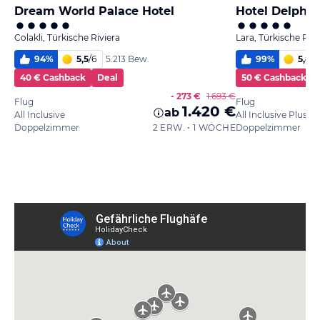
Dream World Palace Hotel
Hotel Delphin
Colakli, Türkische Riviera
Lara, Türkische Rivi
94
%
5,5
/
6
99
%
5,8
/
6
5.213 Bew.
40 € Cashback
Deal
50 € Cashback
- 273 €
1.693 €
Flug
Flug
1.420 €
ab
All Inclusive
All Inclusive Plus
Doppelzimmer
2 ERW. • 1 WOCHE
Doppelzimmer