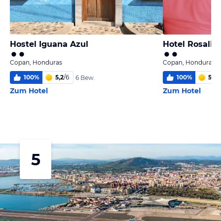
Hostel Iguana Azul
Hotel Rosalila
Copan, Honduras
Copan, Honduras
100
%
5,2
/
6
100
%
5
/
6
6 Bew.
Zum Hotel
Zum Hotel
5