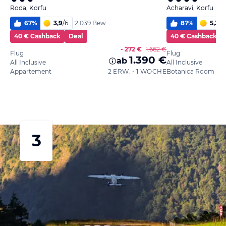
Roda, Korfu
Acharavi, Korfu
67
%
3,9
/
6
87
%
5,3
/
6
2.039 Bew.
40 € Cashback
Deal
40 € Cashback
- 272 €
1.662 €
Flug
Flug
1.390 €
ab
All Inclusive
All Inclusive
Appartement
2 ERW. • 1 WOCHE
3