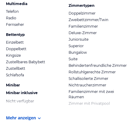
Multimedia
Zimmertypen
Telefon
Doppelzimmer
Radio
Zweibettzimmer/Twin
Fernseher
Familienzimmer
Deluxe-Zimmer
Bettentyp
Juniorsuite
Einzelbett
Superior
Doppelbett
Bungalow
Kingsize
Suite
Zustellbares Babybett
Behindertenfreundliche Zimmer
Zustellbett
Rollstuhlgerechte Zimmer
Schlafsofa
Schallisolierte Zimmer
Minibar
Nichtraucherzimmer
Familienzimmer mit zwei
Minibar inklusive
Räumen
Nicht verfügbar
Zimmer mit Privatpool
Mehr anzeigen