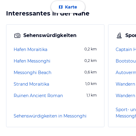
Karte
Interessantes in der Nähe
Sehenswürdigkeiten
Spor
Hafen Moraitika
0,2
km
Captain H
Hafen Messonghi
0,2
km
Bootstour
Messonghi Beach
0,6
km
Strand Moraitika
1,0
km
Wandern
Ruinen Ancient Roman
1,1
km
Wandern 
Sport- un
Sehenswürdigkeiten in Messonghi
Messong