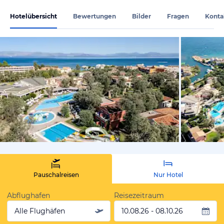
Hotelübersicht
Bewertungen
Bilder
Fragen
Konta
vom Hoteli
Pauschalreisen
Nur Hotel
Abflughafen
Reisezeitraum
Alle Flughäfen
10.08.26 - 08.10.26