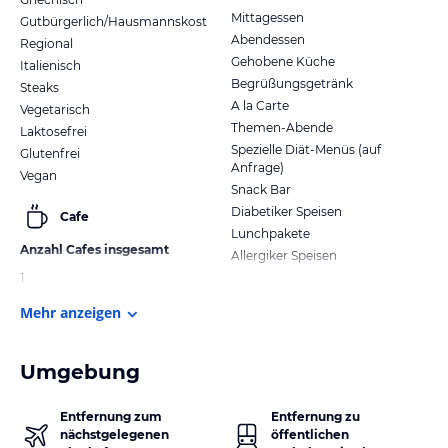
Mittagessen
Gutbürgerlich/Hausmannskost
Abendessen
Regional
Gehobene Küche
Italienisch
Begrüßungsgetränk
Steaks
A la Carte
Vegetarisch
Themen-Abende
Laktosefrei
Spezielle Diät-Menüs (auf
Glutenfrei
Anfrage)
Vegan
Snack Bar
Diabetiker Speisen
Cafe
Lunchpakete
Anzahl Cafes insgesamt
Allergiker Speisen
1
Mehr anzeigen
Umgebung
Entfernung zum
Entfernung zu
nächstgelegenen
öffentlichen