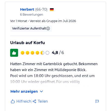
-Abendanimation
-Sportanimation
Herbert
(
66-70
)
-Live-Musik
6
Bewertungen
Vor 1 Monat • Verreist als Gruppe im Juli 2026
Sport & Spass gegen Gebühr (teils Fremdanbieter)
Verifizierter Aufenthalt
-Minigolf
-Bananenboot
-Kajak
Urlaub auf Korfu
-Tretboot
4,8
/ 6
Wellness gegen Gebühr (teils Fremdanbieter)
-Spa: ab 16 Jahre
Hatten Zimmer mit Gartenblick gebucht. Bekommen
-Saunabereich: Sauna, Hamam
haben wir ein Zimmer mit Mülldeponie Blick.
-Massagen
Pool wird um 18:00 Uhr geschlossen, und erst um
10:00 Uhr wieder geöffnet. Für uns völlig
Sonstige Einrichtungen und Services
unakzeptabel, da wir immer vor dem Frühstück
Dieses Haus verfügt über 348 Wohneinheiten mit Klimaanlage.
Mehr anzeigen
schwimmen gehen. Strand am Meer ist auch zum
Eine Bar und ein Tagungsraum gehören zu den
vergessen. Ansonsten schöne Zimmer, freundliches
Hotelräumlichkeiten. Über den Aufzug gelangen die Hotelgäste zu
Hilfreich
Teilen
den Hoteletagen. Ein Friseur-/Schönheitssalon ist in der
Personal und gutes Essen
Unterkunft aufzufinden. Chemische Reinigung und Wäscheservice