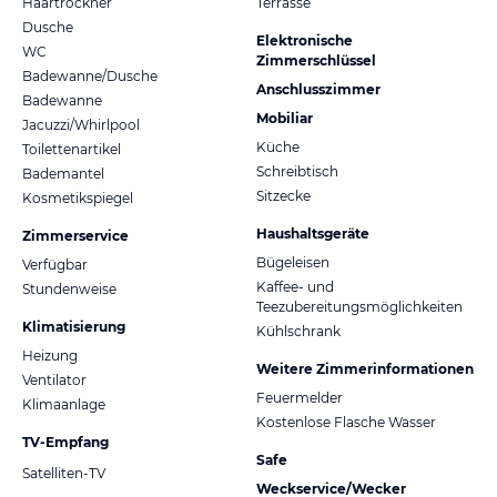
Haartrockner
Terrasse
Dusche
Elektronische
WC
Zimmerschlüssel
Badewanne/Dusche
Anschlusszimmer
Badewanne
Mobiliar
Jacuzzi/Whirlpool
Küche
Toilettenartikel
Schreibtisch
Bademantel
Sitzecke
Kosmetikspiegel
Haushaltsgeräte
Zimmerservice
Bügeleisen
Verfügbar
Kaffee- und
Stundenweise
Teezubereitungsmöglichkeiten
Klimatisierung
Kühlschrank
Heizung
Weitere Zimmerinformationen
Ventilator
Feuermelder
Klimaanlage
Kostenlose Flasche Wasser
TV-Empfang
Safe
Satelliten-TV
Weckservice/Wecker