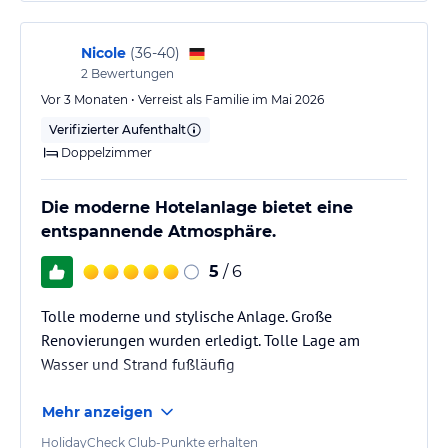
runden das Dienstleistungsangebot ab.
Nicole
(
36-40
)
- Parkplatz (kostenfrei), Lademöglichkeit für E-Autos, Carsharing-
2
Bewertungen
Station
- Empfang/Rezeption, Check-in: 15:00 Uhr / Check-out: 11:00 Uhr
Vor 3 Monaten • Verreist als Familie im Mai 2026
- Zahlungsmöglichkeiten: MasterCard, Visa
Verifizierter Aufenthalt
- WLAN, kostenfrei, in der gesamten Anlage
Doppelzimmer
- Concierge-Service
- Poolbereich: Sonnenschirme (kostenfrei), Liegen (kostenfrei),
Badetuch (gegen Kaution)
Die moderne Hotelanlage bietet eine
entspannende Atmosphäre.
Hinweis:
Allgemeine und unverbindliche
Hoteliers-/Veranstalter-/Kataloginformationen. Alle Angaben
5
/ 6
ohne Gewähr und ohne Prüfung durch HolidayCheck. Bitte
lies vor der Buchung die verbindlichen
Angebotsdetails
des
Tolle moderne und stylische Anlage. Große
jeweiligen Veranstalters.
Renovierungen wurden erledigt. Tolle Lage am
Wasser und Strand fußläufig
Mehr anzeigen
HolidayCheck Club-Punkte erhalten