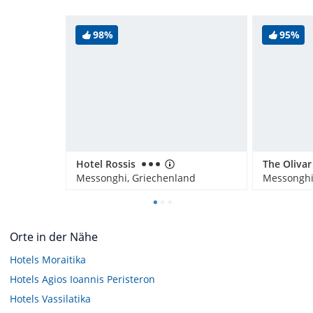
98%
95%
Hotel Rossis
The Olivar
Messonghi, Griechenland
Messonghi
Orte in der Nähe
Hotels
Moraitika
Hotels
Agios Ioannis Peristeron
Hotels
Vassilatika