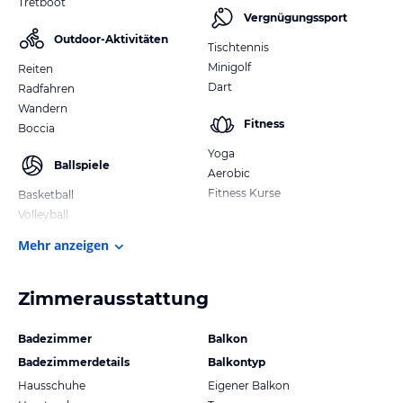
Tretboot
Vergnügungssport
Outdoor-Aktivitäten
Tischtennis
Minigolf
Reiten
Dart
Radfahren
Wandern
Fitness
Boccia
Yoga
Ballspiele
Aerobic
Fitness Kurse
Basketball
Volleyball
Mehr anzeigen
Zimmerausstattung
Badezimmer
Balkon
Badezimmerdetails
Balkontyp
Hausschuhe
Eigener Balkon