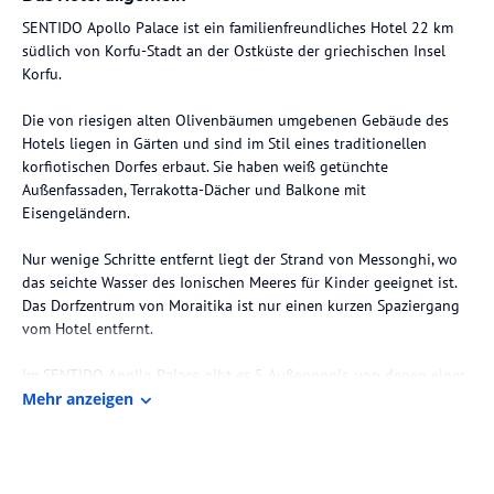
SENTIDO Apollo Palace ist ein familienfreundliches Hotel 22 km
südlich von Korfu-Stadt an der Ostküste der griechischen Insel
Korfu.
Die von riesigen alten Olivenbäumen umgebenen Gebäude des
Hotels liegen in Gärten und sind im Stil eines traditionellen
korfiotischen Dorfes erbaut. Sie haben weiß getünchte
Außenfassaden, Terrakotta-Dächer und Balkone mit
Eisengeländern.
Nur wenige Schritte entfernt liegt der Strand von Messonghi, wo
das seichte Wasser des Ionischen Meeres für Kinder geeignet ist.
Das Dorfzentrum von Moraitika ist nur einen kurzen Spaziergang
vom Hotel entfernt.
Im SENTIDO Apollo Palace gibt es 5 Außenpools, von denen einer
einen flacheren Bereich für Kinder hat. Die Pools sind von
Mehr anzeigen
Sonnendecks umgeben und es gibt überdachte Bereiche, wenn Sie
im Schatten bei einem Drink von der Poolbar entspannen
möchten. Das Hotel verfügt über drei weitere Bars. Wenn Sie sich
entspannen möchten, können Sie das SPA des SENTIDO Apollo