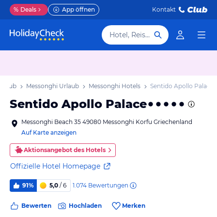
%
Deals
App öffnen
Kontakt
Hotel, Reiseziel
Urlaub
Messonghi Urlaub
Messonghi Hotels
Sentido Apollo Palace
Sentido Apollo Palace
Messonghi Beach 35 49080 Messonghi Korfu Griechenland
Auf Karte anzeigen
Aktionsangebot des Hotels
Offizielle Hotel Homepage
1.074
Bewertungen
91%
5,0
/ 6
Bewerten
Hochladen
Merken