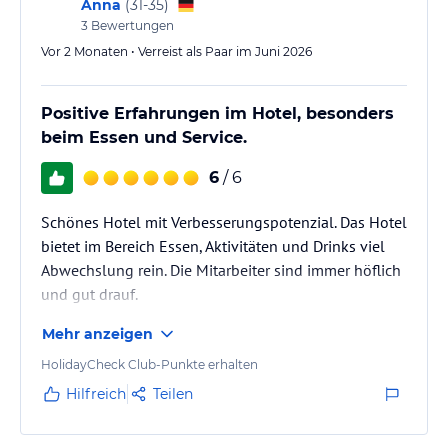
Anna
(
31-35
)
Gebühr, Langschläferfrühstück bis 12 Uhr an der Snack Bar,
3
Bewertungen
Abendessen (Buffet), Mittag
Vor 2 Monaten • Verreist als Paar im Juni 2026
Alles inklusive:
Frühstück (Buffet), Langschläferfrühstück bis 11:30 Uhr,
Positive Erfahrungen im Hotel, besonders
Mittagessen (Buffet), Abendessen (Buffet), Getränke kostenfrei
beim Essen und Service.
(Softdrinks, Mineralwasser, Kaffee/Tee, lokale Getränke, lokale
Spirituosen, 10-23 Uhr), Snacks (12-18 Uhr), Kaffee/Tee und
6
/ 6
Gebäck (16-18 Uhr), Langschläfer Frühstück (10-12 Uhr in der
Snackbar)
Schönes Hotel mit Verbesserungspotenzial. Das Hotel
Sport und Unterhaltung
bietet im Bereich Essen, Aktivitäten und Drinks viel
Abwechslung rein. Die Mitarbeiter sind immer höflich
Sport & Spass inklusive (teils Fremdanbieter)
und gut drauf.
-Neue Entertainment-Bühne
-Body & relax - relaxation training for body, mind and soul im
Mehr anzeigen
September-Oktober 2025
-Beachvolleyball, Volleyball, Basketball, Fußball
HolidayCheck Club-Punkte erhalten
-Tischtennis
Hilfreich
Teilen
-Fitnessraum
-Aerobic, Aquagymnastik
-Tagesanimation