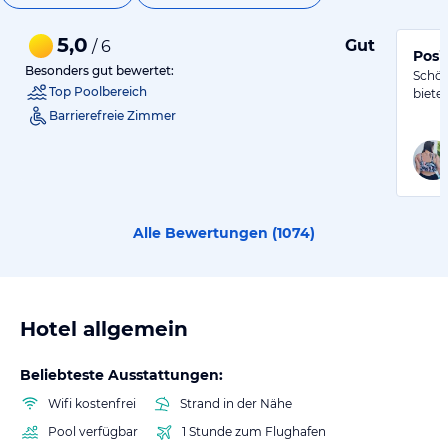
5,0
Gut
/ 6
Posi
Besonders gut bewertet:
Schön
Top Poolbereich
biete
Barrierefreie Zimmer
Alle Bewertungen (
1074
)
Hotel allgemein
Beliebteste Ausstattungen:
Wifi kostenfrei
Strand in der Nähe
Pool verfügbar
1 Stunde zum Flughafen