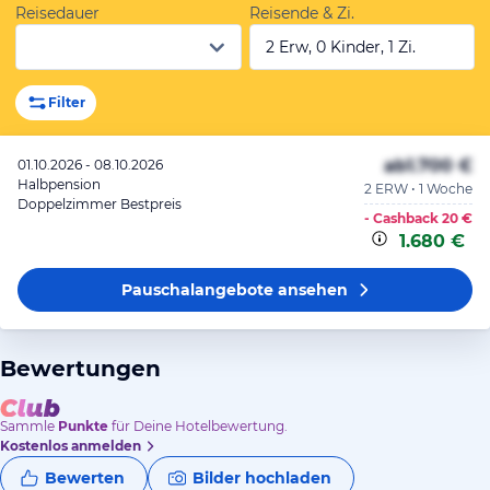
Reisedauer
Reisende & Zi.
2 Erw, 0 Kinder, 1 Zi.
Filter
ab
1.700 €
01.10.2026 - 08.10.2026
Halbpension
2 ERW • 1 Woche
Doppelzimmer Bestpreis
- Cashback
20 €
1.680 €
Pauschalangebote
ansehen
Bewertungen
Sammle
Punkte
für Deine Hotelbewertung.
Kostenlos anmelden
Bewerten
Bilder hochladen