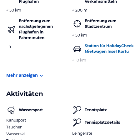
Flughafen
Verkehrsmitteln
< 50 km
< 200 m
Entfernung zum
Entfernung zum
nächstgelegenen
Stadtzentrum
Flughafen in
< 50 km
Fahrminuten
Station für HolidayCheck
1 h
Mietwagen Insel Korfu
< 10 km
Mehr anzeigen
Aktivitäten
Wassersport
Tennisplatz
Kanusport
Tennisplatzdetails
Tauchen
Leihgeräte
Wasserski