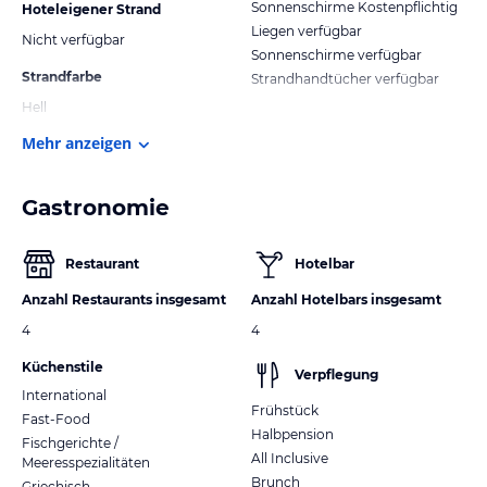
Sonnenschirme Kostenpflichtig
Hoteleigener Strand
Liegen verfügbar
Nicht verfügbar
Sonnenschirme verfügbar
Strandfarbe
Strandhandtücher verfügbar
Hell
Mehr anzeigen
Gastronomie
Restaurant
Hotelbar
Anzahl Restaurants insgesamt
Anzahl Hotelbars insgesamt
4
4
Küchenstile
Verpflegung
International
Frühstück
Fast-Food
Halbpension
Fischgerichte /
All Inclusive
Meeresspezialitäten
Brunch
Griechisch