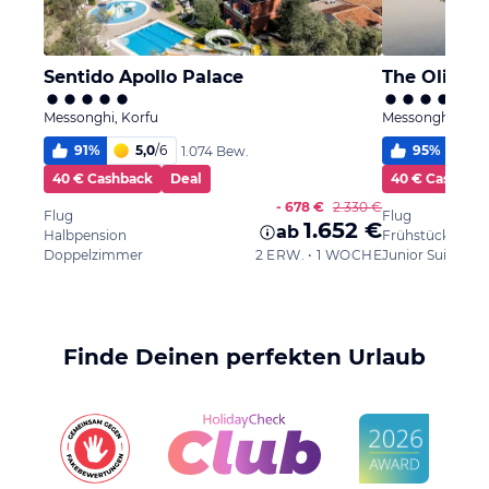
Sentido Apollo Palace
The Olivar 
Messonghi, Korfu
Messonghi, Kor
91
%
5,0
/
6
95
%
5,
1.074 Bew.
40 € Cashback
Deal
40 € Cashbac
- 678 €
2.330 €
Flug
Flug
1.652 €
ab
Halbpension
Frühstück
Doppelzimmer
2 ERW. • 1 WOCHE
Finde Deinen perfekten Urlaub