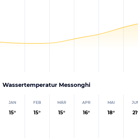
Wassertemperatur
Messonghi
JAN
FEB
MÄR
APR
MAI
JU
15
°
15
°
15
°
16
°
18
°
21