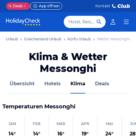
%
Deals
App öffnen
Kontakt
Hotel, Reiseziel
pa Urlaub
Griechenland Urlaub
Korfu Urlaub
Wetter Messonghi
Klima & Wetter
Messonghi
Übersicht
Hotels
Klima
Deals
Temperaturen
Messonghi
JAN
FEB
MÄR
APR
MAI
JU
14
°
14
°
16
°
19
°
24
°
28