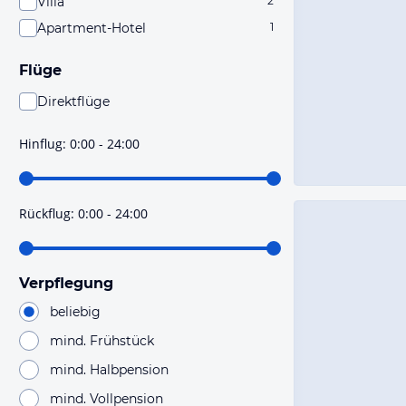
Villa
2
Apartment-Hotel
1
Flüge
Direktflüge
Du findest mit dieser Einstellung Flüge, die mit sehr
hoher Wahrscheinlichkeit Direktflüge sind. Bitte
Hinflug
:
0:00 - 24:00
prüfe vor der Buchung noch einmal die Flugdetails.
Rückflug
:
0:00 - 24:00
Verpflegung
beliebig
mind. Frühstück
mind. Halbpension
mind. Vollpension