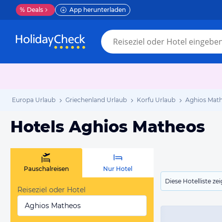
%
Deals
App herunterladen
Europa Urlaub
Griechenland Urlaub
Korfu Urlaub
Aghios Math
Hotels Aghios Matheos
Pauschalreisen
Nur Hotel
Diese Hotelliste z
Reiseziel oder Hotel
Aghios Matheos