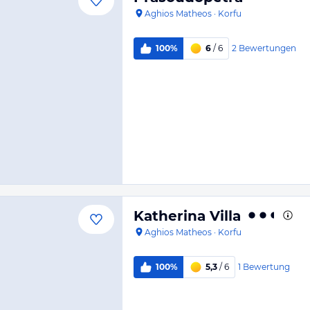
Aghios Matheos
·
Korfu
2
Bewertungen
100%
6
/ 6
Katherina Villa
Aghios Matheos
·
Korfu
1
Bewertung
100%
5,3
/ 6