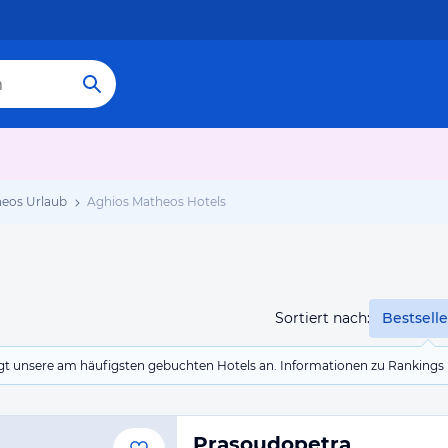
eos Urlaub
Aghios Matheos Hotels
Sortiert nach:
Bestselle
eigt unsere am häufigsten gebuchten Hotels an. Informationen zu Rankin
Prasoudopetra