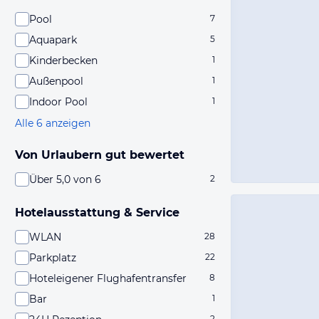
Pool
7
Aquapark
5
Kinderbecken
1
Außenpool
1
Indoor Pool
1
Alle 6 anzeigen
Von Urlaubern gut bewertet
Über 5,0 von 6
2
Hotelausstattung & Service
WLAN
28
Parkplatz
22
Hoteleigener Flughafentransfer
8
Bar
1
2