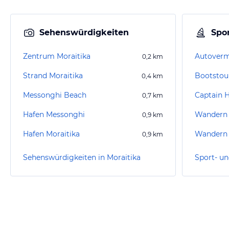
Sehenswürdigkeiten
Spor
Zentrum Moraitika
0,2
km
Strand Moraitika
Bootstour
0,4
km
Messonghi Beach
Captain H
0,7
km
Hafen Messonghi
Wandern
0,9
km
Hafen Moraitika
Wandern 
0,9
km
Sehenswürdigkeiten in Moraitika