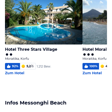
Hotel Three Stars Village
Hotel Moraiti
Moraitika, Korfu
Moraitika, Korfu
92
%
5,2
/
6
100
%
4,0
/
1.212 Bew.
Zum Hotel
Zum Hotel
Infos Messonghi Beach