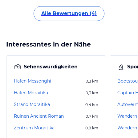
Alle Bewertungen (4)
Interessantes in der Nähe
Sehenswürdigkeiten
Spor
Hafen Messonghi
Bootstour
0,3
km
Hafen Moraitika
Captain H
0,3
km
Strand Moraitika
0,4
km
Ruinen Ancient Roman
Wandern
0,7
km
Zentrum Moraitika
Wandern 
0,8
km