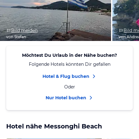
Bild melden
Bild m
von Stefan
von Andre
Möchtest Du Urlaub in der Nähe buchen?
Folgende Hotels könnten Dir gefallen
Hotel & Flug buchen
Oder
Nur Hotel buchen
Hotel nähe Messonghi Beach