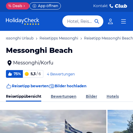
%
Deals
App öffnen
Kontakt
Hotel, Reiseziel
Messonghi Urlaub
Reisetipps Messonghi
Reisetipp Messonghi Beach
Messonghi Beach
Messonghi/Korfu
75%
5,3
/ 6
4 Bewertungen
Reisetipp bewerten
Bilder hochladen
Reisetippübersicht
Bewertungen
Bilder
Hotels