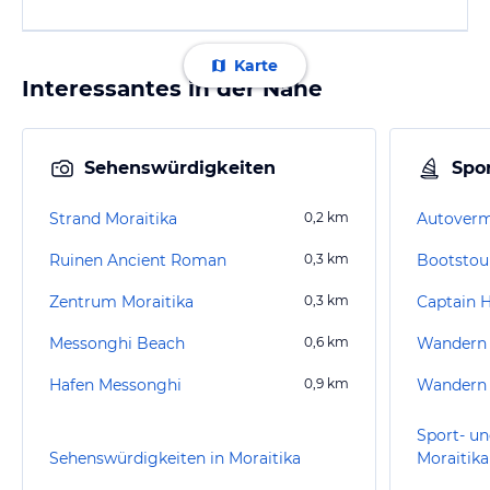
Karte
Interessantes in der Nähe
Sehenswürdigkeiten
Spor
Strand Moraitika
0,2
km
Ruinen Ancient Roman
0,3
km
Bootstour
Zentrum Moraitika
0,3
km
Captain H
Messonghi Beach
0,6
km
Wandern
Hafen Messonghi
0,9
km
Wandern 
Sport- un
Sehenswürdigkeiten in Moraitika
Moraitika