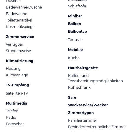
Dusche
Schlafsofa
Badewanne/Dusche
Badewanne
Minibar
Toilettenartikel
Balkon
Kosmetikspiegel
Balkontyp
Zimmerservice
Terrasse
Verfügbar
Mobiliar
Stundenweise
Küche
Klimatisierung
Haushaltsgeräte
Heizung
Klimaanlage
Kaffee- und
Teezubereitungsmöglichkeiten
TV-Empfang
Kühlschrank
Satelliten-TV
Safe
Multimedia
Weckservice/Wecker
Telefon
Zimmertypen
Radio
Familienzimmer
Fernseher
Behindertenfreundliche Zimmer