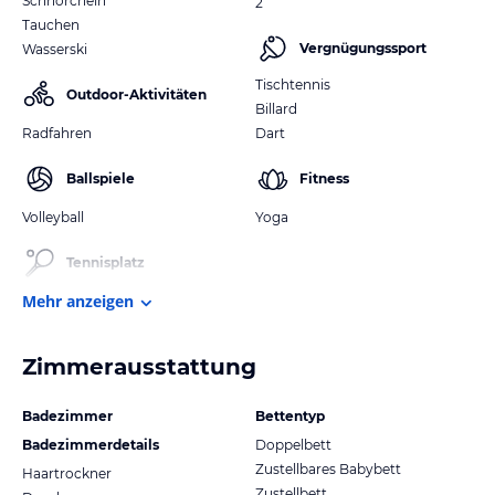
Schnorcheln
2
Tauchen
Vergnügungssport
Wasserski
Tischtennis
Outdoor-Aktivitäten
Billard
Radfahren
Dart
Ballspiele
Fitness
Volleyball
Yoga
Tennisplatz
Mehr anzeigen
Zimmerausstattung
Badezimmer
Bettentyp
Badezimmerdetails
Doppelbett
Zustellbares Babybett
Haartrockner
Zustellbett