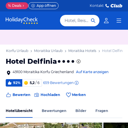
%
Deals
App öffnen
Kontakt
Hotel, Reiseziel
b
Korfu Urlaub
Moraitika Urlaub
Moraitika Hotels
Hotel Delfinia
Hotel Delfinia
49100 Moraitika Korfu Griechenland
Auf Karte anzeigen
659
Bewertungen
92%
5,2
/ 6
Bewerten
Hochladen
Merken
Hotelübersicht
Bewertungen
Bilder
Fragen