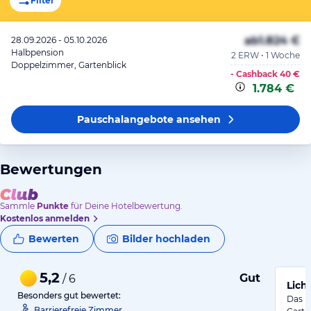
Filter
ab
1.824 €
28.09.2026 - 05.10.2026
Halbpension
2 ERW • 1 Woche
Doppelzimmer, Gartenblick
- Cashback
40 €
1.784 €
Pauschalangebote
ansehen
Bewertungen
Sammle
Punkte
für Deine Hotelbewertung.
Kostenlos anmelden
Bewerten
Bilder hochladen
5,2
Gut
/ 6
Lich
Besonders gut bewertet:
Das D
Barrierefreie Zimmer