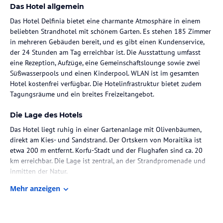
Das Hotel allgemein
Das Hotel Delfinia bietet eine charmante Atmosphäre in einem
beliebten Strandhotel mit schönem Garten. Es stehen 185 Zimmer
in mehreren Gebäuden bereit, und es gibt einen Kundenservice,
der 24 Stunden am Tag erreichbar ist. Die Ausstattung umfasst
eine Rezeption, Aufzüge, eine Gemeinschaftslounge sowie zwei
Süßwasserpools und einen Kinderpool. WLAN ist im gesamten
Hotel kostenfrei verfügbar. Die Hotelinfrastruktur bietet zudem
Tagungsräume und ein breites Freizeitangebot.
Die Lage des Hotels
Das Hotel liegt ruhig in einer Gartenanlage mit Olivenbäumen,
direkt am Kies- und Sandstrand. Der Ortskern von Moraitika ist
etwa 200 m entfernt. Korfu-Stadt und der Flughafen sind ca. 20
km erreichbar. Die Lage ist zentral, an der Strandpromenade und
inmitten der Natur.
Mehr anzeigen
Zimmer / Unterbringung im Hotel
Die Zimmer sind in verschiedenen Typen verfügbar, darunter
Doppelzimmer mit Gartenblick und Meerblick. Alle Zimmer sind