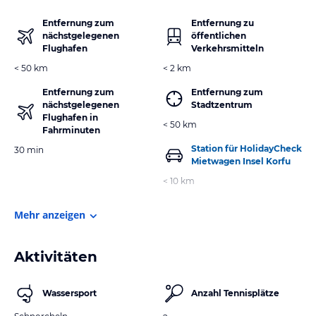
Entfernung zum
Entfernung zu
nächstgelegenen
öffentlichen
Flughafen
Verkehrsmitteln
< 50 km
< 2 km
Entfernung zum
Entfernung zum
nächstgelegenen
Stadtzentrum
Flughafen in
< 50 km
Fahrminuten
Station für HolidayCheck
30 min
Mietwagen Insel Korfu
< 10 km
Mehr anzeigen
Aktivitäten
Wassersport
Anzahl Tennisplätze