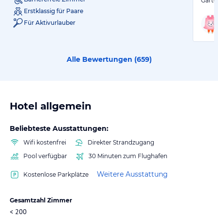
Garte
Erstklassig für Paare
Für Aktivurlauber
Alle Bewertungen (
659
)
Hotel allgemein
Beliebteste Ausstattungen:
Wifi kostenfrei
Direkter Strandzugang
Pool verfügbar
30 Minuten zum Flughafen
Weitere Ausstattung
Kostenlose Parkplätze
Gesamtzahl Zimmer
< 200