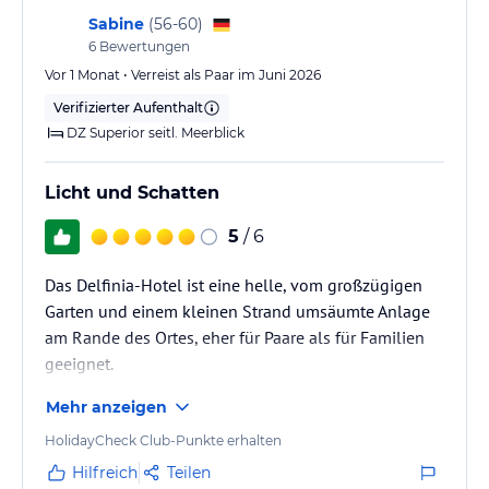
Sabine
(
56-60
)
Hinweis:
Verfasst von HolidayCheck mit Hilfe von KI. Alle
6
Bewertungen
Angaben ohne Gewähr. Bitte lies vor der Buchung die
Vor 1 Monat • Verreist als Paar im Juni 2026
verbindlichen
Angebotsdetails
des jeweiligen Veranstalters.
Verifizierter Aufenthalt
DZ Superior seitl. Meerblick
Licht und Schatten
5
/ 6
Das Delfinia-Hotel ist eine helle, vom großzügigen
Garten und einem kleinen Strand umsäumte Anlage
am Rande des Ortes, eher für Paare als für Familien
geeignet.
Mehr anzeigen
HolidayCheck Club-Punkte erhalten
Hilfreich
Teilen