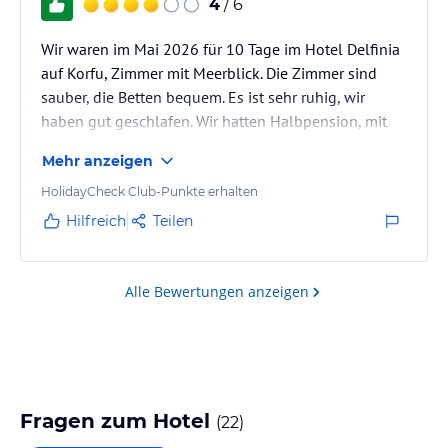
4
/ 6
Wir waren im Mai 2026 für 10 Tage im Hotel Delfinia
auf Korfu, Zimmer mit Meerblick. Die Zimmer sind
sauber, die Betten bequem. Es ist sehr ruhig, wir
haben gut geschlafen. Wir hatten Halbpension, mit
dem Essen waren wir zufrieden. Allerdings sind die
Mehr anzeigen
Getränke recht teuer. Ein großes Bier gibt's nicht,
stattdesssen halt ein 0,3 Mythos für 4,50 €. Was
HolidayCheck Club-Punkte erhalten
genervt hat war das männliche Service-Personal, das
Hilfreich
Teilen
völlig überdreht und hektisch agiert hat und völlig
unnötig Hektik verbreitet hat. Wir habn uns dann
nach dem…
Alle Bewertungen anzeigen
Fragen zum Hotel
(
22
)