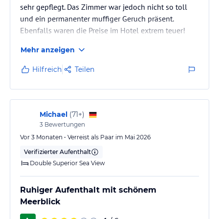
sehr gepflegt. Das Zimmer war jedoch nicht so toll
und ein permanenter muffiger Geruch präsent.
Ebenfalls waren die Preise im Hotel extrem teuer!
Zum Abendessen 2 0,33L Radler kosteten mal
Mehr anzeigen
sportliche 12,40€! Eine Frechheit in meinen Augen!
Und was mich wirklich fassungslos machte, ist, dass
Hilfreich
Teilen
ich mein dünnes großes Tuch, was ich mit Klammern
am Sonnenschirm befestigt hatte, abmachen musste.
Das ist nicht erwünscht! Das heißt, man soll sich
lieber die Haut verbrennen,…
Michael
(
71+
)
3
Bewertungen
Vor 3 Monaten • Verreist als Paar im Mai 2026
Verifizierter Aufenthalt
Double Superior Sea View
Ruhiger Aufenthalt mit schönem
Meerblick