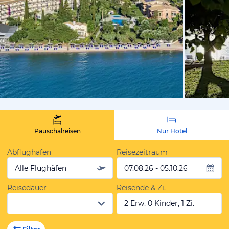
von Expedi
Pauschalreisen
Nur Hotel
Abflughafen
Reisezeitraum
Alle Flughäfen
07.08.26 - 05.10.26
Reisedauer
Reisende & Zi.
2 Erw, 0 Kinder, 1 Zi.