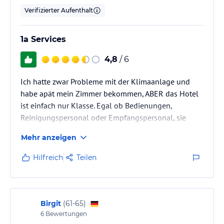
Verifizierter Aufenthalt
1a Services
4,8
/ 6
Ich hatte zwar Probleme mit der Klimaanlage und
habe apät mein Zimmer bekommen, ABER das Hotel
ist einfach nur Klasse. Egal ob Bedienungen,
Reinigungspersonal oder Empfangspersonal, sie
waren alle sehr zuvorkommend, nett, ehrlich,
Mehr anzeigen
hilfsbereit und immer sehr flott. Die Zimmer waren
sehr sauber. Der Ausblick einzigartig. Die Lage des
Hilfreich
Teilen
Hotels sehr zentral, aber trotzdem ruhig. Die
Sicherheut gewährleistet. Das Essen sehr
umfangreich und abwechslungsreich. Die Poolanlage
sehr sauber. Das ahnten ist Raucherfreundlich.…
Birgit
(
61-65
)
6
Bewertungen