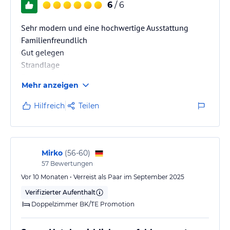
6
/ 6
Sehr modern und eine hochwertige Ausstattung
Familienfreundlich
Gut gelegen
Strandlage
Zimmer mit Meerblick
Mehr anzeigen
Halbpension
Ausgewogene Speisen
Hilfreich
Teilen
Mirko
(
56-60
)
57
Bewertungen
Vor 10 Monaten • Verreist als Paar im September 2025
Verifizierter Aufenthalt
Doppelzimmer BK/TE Promotion