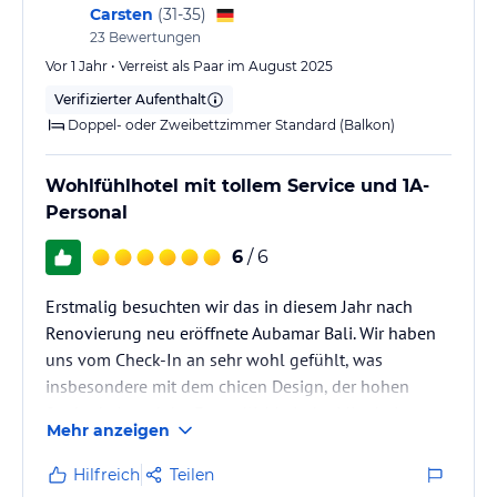
Carsten
(
31-35
)
23
Bewertungen
Vor 1 Jahr • Verreist als Paar im August 2025
Verifizierter Aufenthalt
Doppel- oder Zweibettzimmer Standard (Balkon)
Wohlfühlhotel mit tollem Service und 1A-
Personal
6
/ 6
Erstmalig besuchten wir das in diesem Jahr nach
Renovierung neu eröffnete Aubamar Bali. Wir haben
uns vom Check-In an sehr wohl gefühlt, was
insbesondere mit dem chicen Design, der hohen
Sauberkeit und der Freundlichkeit der Mitarbeiter zu
Mehr anzeigen
tun hatte. Trotz der prominenten Schinkenstraßen-
Lage war das Hotel keinesfalls ein Zielort für
Hilfreich
Teilen
Hardcore-Ballermann-Touristen, sondern zeigte ein