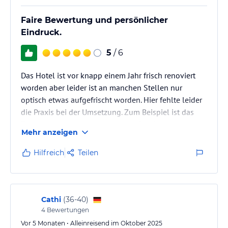
Faire Bewertung und persönlicher
Eindruck.
5
/ 6
Das Hotel ist vor knapp einem Jahr frisch renoviert
worden aber leider ist an manchen Stellen nur
optisch etwas aufgefrischt worden. Hier fehlte leider
die Praxis bei der Umsetzung. Zum Beispiel ist das
Zimmer sehr eng mit einer tollen Couch aber ein
Mehr anzeigen
schöner Sessel zB hätte es auch getan und es wäre
nicht so eng. Die Dusche auf der Rooftopbar ist direkt
Hilfreich
Teilen
ohne Schutz neben einer Liege. Manchmal sieht man
noch kleine Baustellen, welche noch nachgearbeitet
werden müssten. ( Lose Feuerlöscherhalterungen ,
welche aber…
Cathi
(
36-40
)
4
Bewertungen
Vor 5 Monaten • Alleinreisend im Oktober 2025