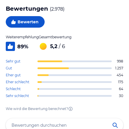
Bewertungen
(
2.978
)
Bewerten
Weiterempfehlung
Gesamtbewertung
5,2
/ 6
89
%
Sehr gut
998
Gut
1.257
Eher gut
454
Eher schlecht
175
Schlecht
64
Sehr schlecht
30
Wie wird die Bewertung berechnet?