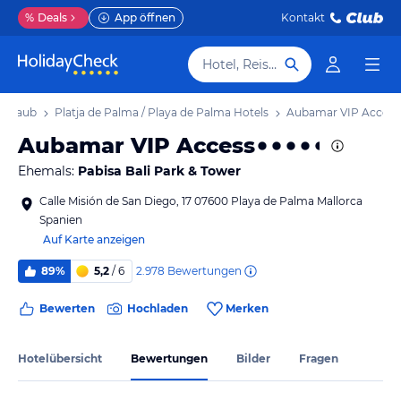
%
Deals
App öffnen
Kontakt
Hotel, Reiseziel
 Urlaub
Platja de Palma / Playa de Palma Hotels
Aubamar VIP Access
Aubamar VIP Access
Ehemals:
Pabisa Bali Park & Tower
Calle Misión de San Diego, 17 07600 Playa de Palma Mallorca
Spanien
Auf Karte anzeigen
2.978
Bewertungen
89%
5,2
/ 6
Bewerten
Hochladen
Merken
Hotelübersicht
Bewertungen
Bilder
Fragen