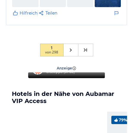
Hilfreich
Teilen
1
von
298
“
Top Hotel
”
Anzeige
Giuseppe
(
51-55
)
Hotels in der Nähe von Aubamar
VIP Access
79%