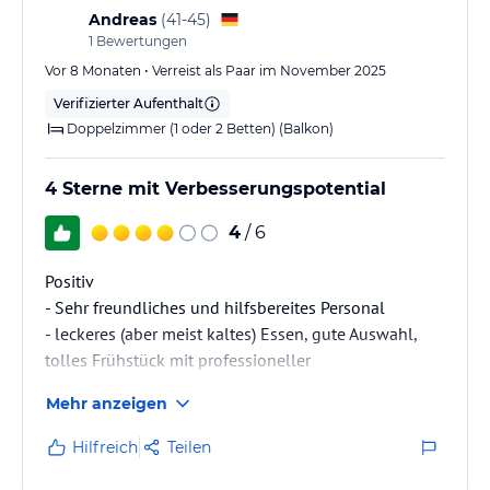
Andreas
(
41-45
)
1
Bewertungen
Vor 8 Monaten • Verreist als Paar im November 2025
Verifizierter Aufenthalt
Doppelzimmer (1 oder 2 Betten) (Balkon)
4 Sterne mit Verbesserungspotential
4
/ 6
Positiv
- Sehr freundliches und hilfsbereites Personal
- leckeres (aber meist kaltes) Essen, gute Auswahl,
tolles Frühstück mit professioneller
Espressomaschine und frisch gepresstem
Mehr anzeigen
Organgensaft
- gute Lage: relativ nahe zu Strand / Supermarkt /
Hilfreich
Teilen
Bushaltestellen, PP für Mietwagen in der Umgebung