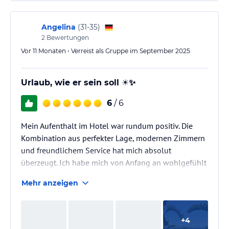
(November 2025)
- kostenfreies Upgrade auf Junior-Suite
- Nespresso-Kaffeemaschine mit täglich 2
Angelina
(
31-35
)
kostenfreien Kapseln Bio-Kaffee
2
Bewertungen
- Bequemes Bett, eher feste Matratze (Topper optional
Vor 11 Monaten • Verreist als Gruppe im September 2025
verfügbar), 2 Bettdecken :)
Urlaub, wie er sein soll ☀️✨
Negativ
-…
6
/ 6
Mein Aufenthalt im Hotel war rundum positiv. Die
Kombination aus perfekter Lage, modernen Zimmern
und freundlichem Service hat mich absolut
überzeugt. Ich habe mich von Anfang an wohlgefühlt
und komme definitiv wieder.
Mehr anzeigen
+
4