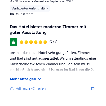
Vor 10 Monaten • Verreist im September 2025
Verifizierter Aufenthalt
Double room
Das Hotel bietet moderne Zimmer mit
guter Ausstattung
6
/ 6
uns hat das neue Hotel sehr gut gefallen, Zimmer
und Bad sind gut ausgestattet. Warum allerdings eine
Glasscheibe zwischen Zimmer und Bad sein muss
erschließt sich uns nicht! Ist man im Bad kann die 2.
Person einen gut beobachten (ln der Dusche, Toilette)
Mehr anzeigen
und nachts weckt man die 2. Person mit dem Licht im
Bad- das Rollo ist durchsichtig. Und den neuen
Hilfreich
Teilen
Eingang finden wir auch nicht ideal- der Weg zum
Strand hat sich verdoppelt... aber wir haben uns
insgesamt sehr wohl gefühlt