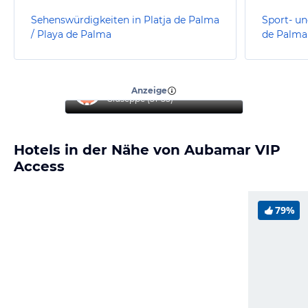
Sehenswürdigkeiten in Platja de Palma
Sport- un
/ Playa de Palma
de Palma
“
Top Hotel
”
Anzeige
Giuseppe
(
51-55
)
Hotels in der Nähe von Aubamar VIP
Access
79%