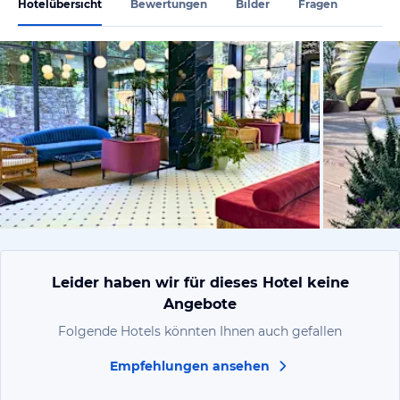
Hotelübersicht
Bewertungen
Bilder
Fragen
vom Hotelie
Leider haben wir für dieses Hotel keine
Angebote
Folgende Hotels könnten Ihnen auch gefallen
Empfehlungen ansehen