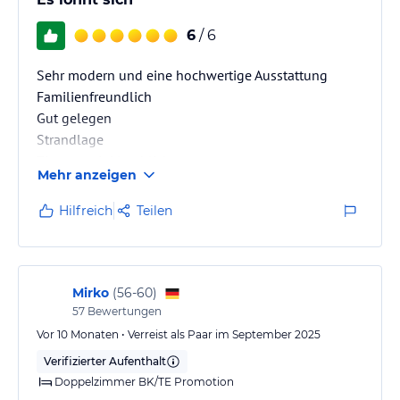
6
/ 6
Sehr modern und eine hochwertige Ausstattung
Familienfreundlich
Gut gelegen
Strandlage
Zimmer mit Meerblick
Mehr anzeigen
Halbpension
Ausgewogene Speisen
Hilfreich
Teilen
Mirko
(
56-60
)
57
Bewertungen
Vor 10 Monaten • Verreist als Paar im September 2025
Verifizierter Aufenthalt
Doppelzimmer BK/TE Promotion