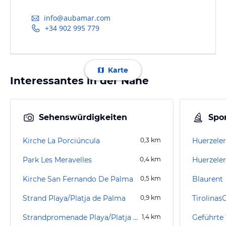
info@aubamar.com
+34 902 995 779
Karte
Interessantes in der Nähe
Sehenswürdigkeiten
Spor
Kirche La Porciúncula
0,3
km
Park Les Meravelles
0,4
km
Kirche San Fernando De Palma
0,5
km
Blaurent
Strand Playa/Platja de Palma
0,9
km
Strandpromenade Playa/Platja de Palma
1,4
km