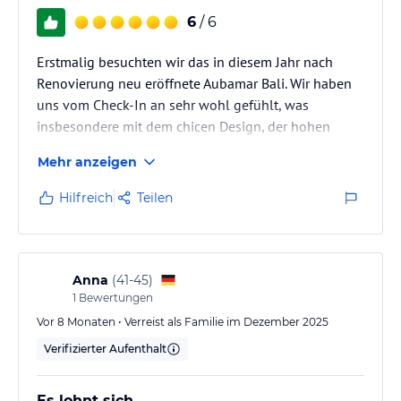
6
/ 6
Erstmalig besuchten wir das in diesem Jahr nach
Renovierung neu eröffnete Aubamar Bali. Wir haben
uns vom Check-In an sehr wohl gefühlt, was
insbesondere mit dem chicen Design, der hohen
Sauberkeit und der Freundlichkeit der Mitarbeiter zu
Mehr anzeigen
tun hatte. Trotz der prominenten Schinkenstraßen-
Lage war das Hotel keinesfalls ein Zielort für
Hilfreich
Teilen
Hardcore-Ballermann-Touristen, sondern zeigte ein
bunt gemischtes, internationales Publikum.
Anna
(
41-45
)
1
Bewertungen
Vor 8 Monaten • Verreist als Familie im Dezember 2025
Verifizierter Aufenthalt
Es lohnt sich