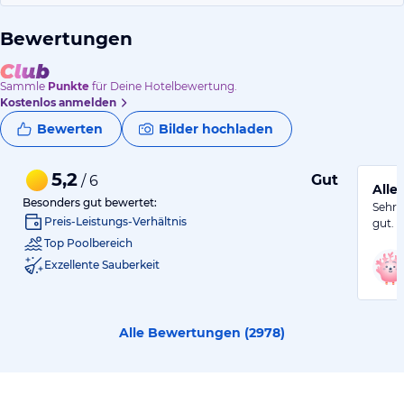
Bewertungen
Sammle
Punkte
für Deine Hotelbewertung.
Kostenlos anmelden
Bewerten
Bilder hochladen
5,2
Gut
/ 6
Alles
Besonders gut bewertet:
Sehr 
Preis-Leistungs-Verhältnis
gut. 
Top Poolbereich
Exzellente Sauberkeit
Alle Bewertungen (
2978
)