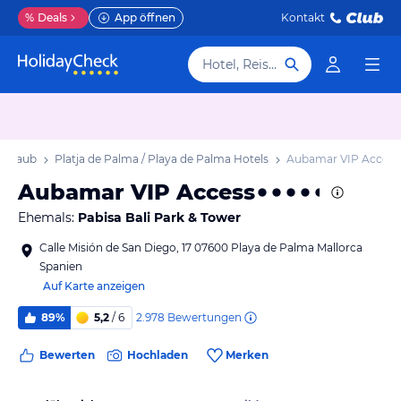
%
Deals
App öffnen
Kontakt
Hotel, Reiseziel
 Urlaub
Platja de Palma / Playa de Palma Hotels
Aubamar VIP Access
Aubamar VIP Access
Ehemals:
Pabisa Bali Park & Tower
Calle Misión de San Diego, 17 07600 Playa de Palma Mallorca
Spanien
Auf Karte anzeigen
2.978
Bewertungen
89%
5,2
/ 6
Bewerten
Hochladen
Merken