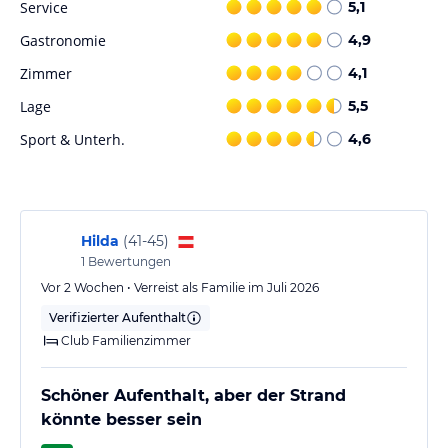
Service
5,1
Friseur-/Schönheitssalon. Serviceleistungen wie ein Weckdienst
sind buchbar. Autos können am Haus kostenlos abgestellt werden.
Gastronomie
4,9
Zimmer
4,1
Hinweis:
Allgemeine und unverbindliche
Hoteliers-/Veranstalter-/Kataloginformationen. Alle Angaben
Lage
5,5
ohne Gewähr und ohne Prüfung durch HolidayCheck. Bitte
Sport & Unterh.
4,6
lies vor der Buchung die verbindlichen
Angebotsdetails
des
jeweiligen Veranstalters.
Hilda
(
41-45
)
1
Bewertungen
Vor 2 Wochen • Verreist als Familie im Juli 2026
Verifizierter Aufenthalt
Club Familienzimmer
Schöner Aufenthalt, aber der Strand
könnte besser sein