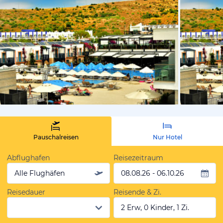
vom Hotelie
Pauschalreisen
Nur Hotel
Abflughafen
Reisezeitraum
Alle Flughäfen
08.08.26 - 06.10.26
Reisedauer
Reisende & Zi.
2 Erw, 0 Kinder, 1 Zi.