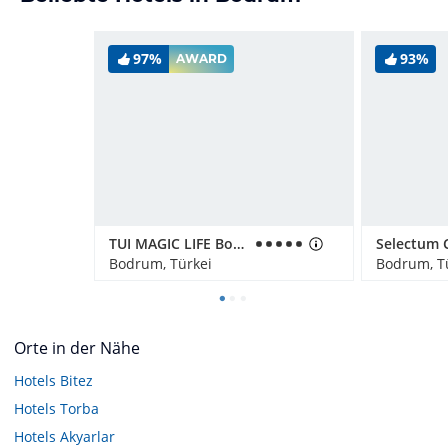
97%
93%
AWARD
TUI MAGIC LIFE Bodrum - Adult Only (16+)
Bodrum, Türkei
Bodrum, T
Orte in der Nähe
Hotels
Bitez
Hotels
Torba
Hotels
Akyarlar