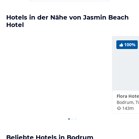
Hotels in der Nähe von Jasmin Beach
Hotel
100%
Flora Hot
Bodrum, T
143m
Beliebte Hotels in Bodrum