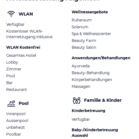
Wellnessangebote
WLAN
Ruheraum
Verfügbar
Solarium
Kostenloser WLAN-
Spa & Wellnesscenter
Internetzugang inklusive
Beauty Farm
WLAN Kostenfrei
Beauty Salon
Gesamtes Hotel
Anwendungen/Behandlungen
Lobby
Ayurveda
Zimmer
Beauty-Behandlung
Pool
Körperbehandlungen
Bar
Massagen
Restaurant
Familie & Kinder
Pool
Kinderbetreuung
Innenpool
Verfügbar
Aussenpool
unbeheizt
Baby-/Kinderbetreuung
Poolbar
Auswahl