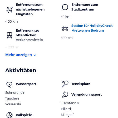
Entfernung zum
Entfernung zum
nächstgelegenen
Stadtzentrum
Flughafen
< 1 km
< 50 km
Station für HolidayCheck
Entfernung zu
Mietwagen Bodrum
öffentlichen
< 10 km
Verkehrsmitteln
< 200 m
Mehr anzeigen
Aktivitäten
Wassersport
Tennisplatz
Schnorcheln
Vergnügungssport
Tauchen
Tischtennis
Wasserski
Billard
Minigolf
Ballspiele