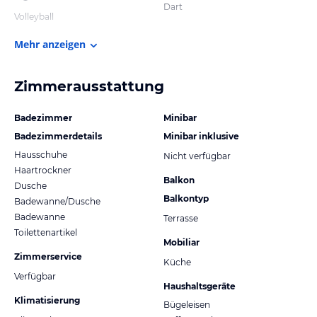
Dart
Volleyball
Mehr anzeigen
Zimmerausstattung
Badezimmer
Minibar
Badezimmerdetails
Minibar inklusive
Hausschuhe
Nicht verfügbar
Haartrockner
Balkon
Dusche
Balkontyp
Badewanne/Dusche
Badewanne
Terrasse
Toilettenartikel
Mobiliar
Zimmerservice
Küche
Verfügbar
Haushaltsgeräte
Klimatisierung
Bügeleisen