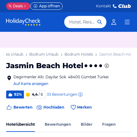
%
Deals
App öffnen
Kontakt
Hotel, Reiseziel
 Ägäis Urlaub
Bodrum Urlaub
Bodrum Hotels
Jasmin Beach Hotel
Jasmin Beach Hotel
Degirmenler Alti. Dayilar Sok. 48400 Gümbet Türkei
Auf Karte anzeigen
33
Bewertungen
92%
4,4
/ 6
Bewerten
Hochladen
Merken
Hotelübersicht
Bewertungen
Bilder
Fragen