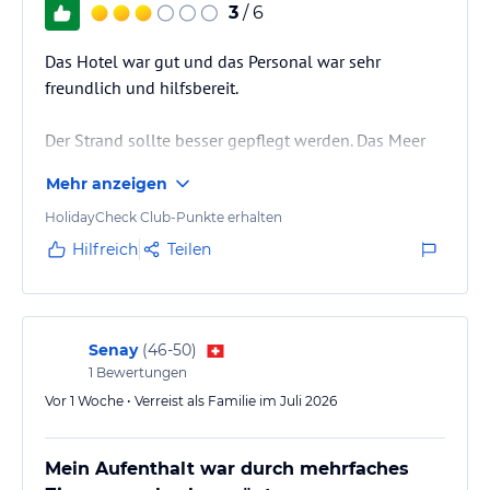
3
/ 6
Das Hotel war gut und das Personal war sehr
freundlich und hilfsbereit.
Der Strand sollte besser gepflegt werden. Das Meer
und das Wasser waren leider nicht sauber. Außerdem
Mehr anzeigen
ist es sehr schade, dass manche Menschen ihren Müll
ins Meer werfen.
HolidayCheck Club-Punkte erhalten
Hilfreich
Teilen
Ein weiterer Kritikpunkt ist, dass es nicht genügend
gute Sonnenschirme am Strand gibt.
Insgesamt hatten wir trotzdem einen schönen
Senay
(
46-50
)
1
Bewertungen
Aufenthalt.
Vor 1 Woche • Verreist als Familie im Juli 2026
Mein Aufenthalt war durch mehrfaches