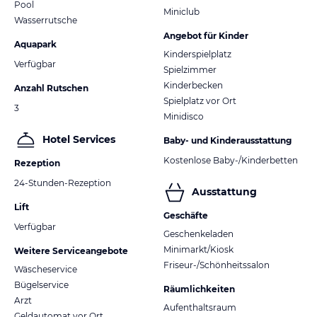
Pool
Miniclub
Wasserrutsche
Angebot für Kinder
Aquapark
Kinderspielplatz
Verfügbar
Spielzimmer
Kinderbecken
Anzahl Rutschen
Spielplatz vor Ort
3
Minidisco
Hotel Services
Baby- und Kinderausstattung
Kostenlose Baby-/Kinderbetten
Rezeption
24-Stunden-Rezeption
Ausstattung
Lift
Geschäfte
Verfügbar
Geschenkeladen
Minimarkt/Kiosk
Weitere Serviceangebote
Friseur-/Schönheitssalon
Wäscheservice
Bügelservice
Räumlichkeiten
Arzt
Aufenthaltsraum
Geldautomat vor Ort