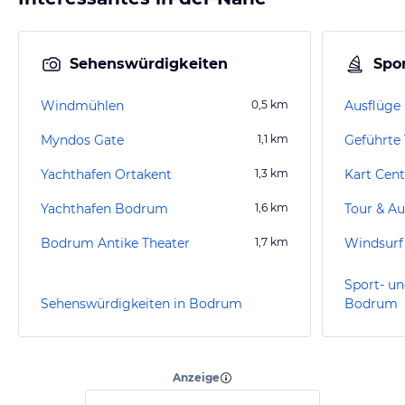
Sehenswürdigkeiten
Spor
Windmühlen
0,5
km
Ausflüge
Myndos Gate
1,1
km
Geführte
Yachthafen Ortakent
1,3
km
Kart Cen
Yachthafen Bodrum
1,6
km
Tour & Au
Bodrum Antike Theater
1,7
km
Windsurf
Sport- un
Sehenswürdigkeiten in Bodrum
Bodrum
Anzeige