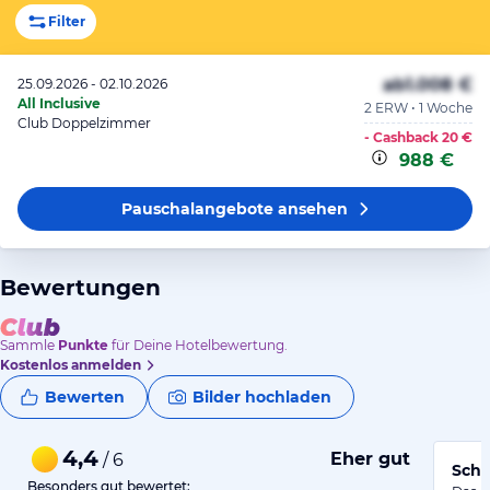
Filter
ab
1.008 €
25.09.2026 - 02.10.2026
All Inclusive
2 ERW • 1 Woche
Club Doppelzimmer
- Cashback
20 €
988 €
Pauschalangebote
ansehen
Bewertungen
Sammle
Punkte
für Deine Hotelbewertung.
Kostenlos anmelden
Bewerten
Bilder hochladen
4,4
Eher gut
/ 6
Schö
Besonders gut bewertet: