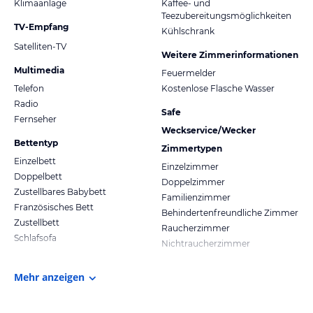
Klimaanlage
Kaffee- und
Teezubereitungsmöglichkeiten
TV-Empfang
Kühlschrank
Satelliten-TV
Weitere Zimmerinformationen
Multimedia
Feuermelder
Telefon
Kostenlose Flasche Wasser
Radio
Safe
Fernseher
Weckservice/Wecker
Bettentyp
Zimmertypen
Einzelbett
Einzelzimmer
Doppelbett
Doppelzimmer
Zustellbares Babybett
Familienzimmer
Französisches Bett
Behindertenfreundliche Zimmer
Zustellbett
Raucherzimmer
Schlafsofa
Nichtraucherzimmer
Mehr anzeigen