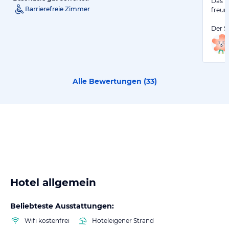
Das H
Barrierefreie Zimmer
freund
Der S
Alle Bewertungen (
33
)
Hotel allgemein
Beliebteste Ausstattungen:
Wifi kostenfrei
Hoteleigener Strand