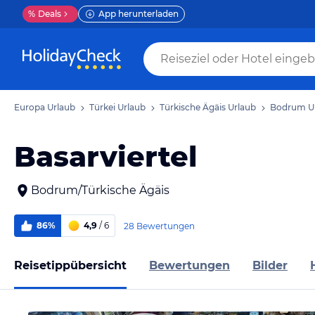
%
Deals
App herunterladen
Europa Urlaub
Türkei Urlaub
Türkische Ägäis Urlaub
Bodrum U
Basarviertel
Bodrum/Türkische Ägäis
86%
4,9
/ 6
28 Bewertungen
Reisetippübersicht
Bewertungen
Bilder