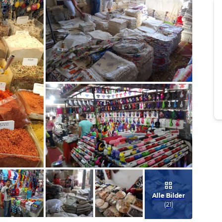
Bild melden
von Franz
Bild melden
von Franz
Alle Bilder
(
21
)