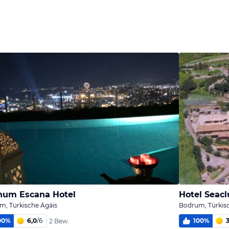
Bild
Bild
Bild
melden
melden
melden
von Franz
von Franz
von Franz
num Escana Hotel
Hotel Seac
m, Türkische Ägäis
Bodrum, Türkis
00
%
6,0
/
6
100
%
3
2 Bew.