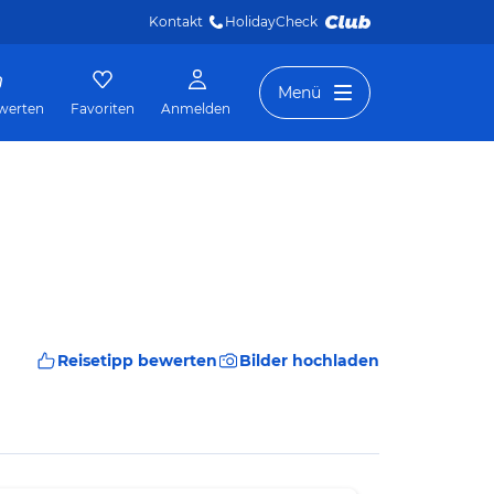
Kontakt
HolidayCheck 
Menü
werten
Favoriten
Anmelden
Reisetipp bewerten
Bilder hochladen