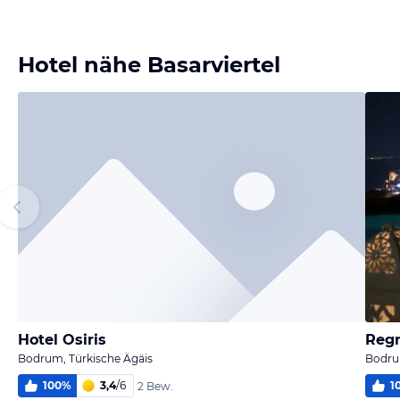
Bild
Bild
Bild
Bild
melden
melden
melden
melden
von Franz
von Franz
von Franz
von Franz
Hotel nähe Basarviertel
Hotel Osiris
Reg
Bodrum, Türkische Ägäis
Bodru
100
%
3,4
/
6
1
2 Bew.