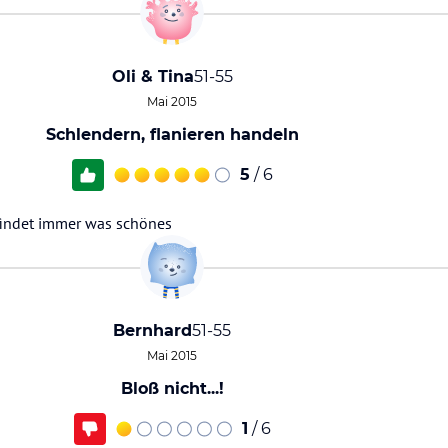
Oli & Tina
51-55
Mai 2015
Schlendern, flanieren handeln
5
/ 6
findet immer was schönes
Bernhard
51-55
Mai 2015
Bloß nicht...!
1
/ 6