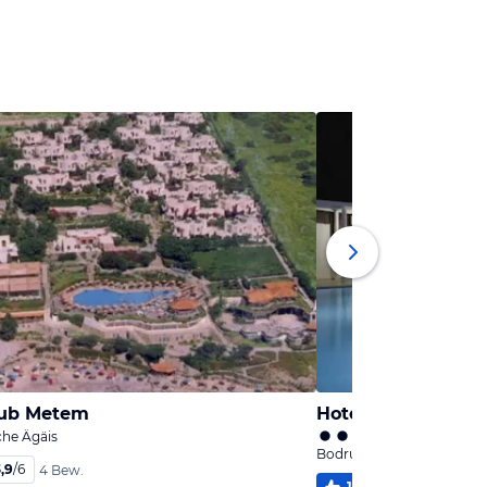
lub Metem
Hotel Asmin Bod
che Ägäis
Bodrum, Türkische Ägäis
,9
/
6
4 Bew.
100
%
4,0
/
6