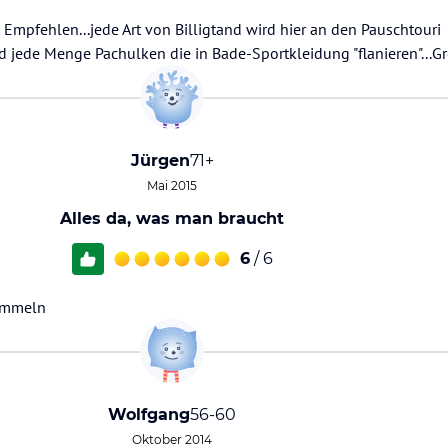
 Empfehlen...jede Art von Billigtand wird hier an den Pauschtouri
d jede Menge Pachulken die in Bade-Sportkleidung "flanieren"...Gro
Jürgen
71+
Mai 2015
Alles da, was man braucht
6
/ 6
ummeln
Wolfgang
56-60
Oktober 2014