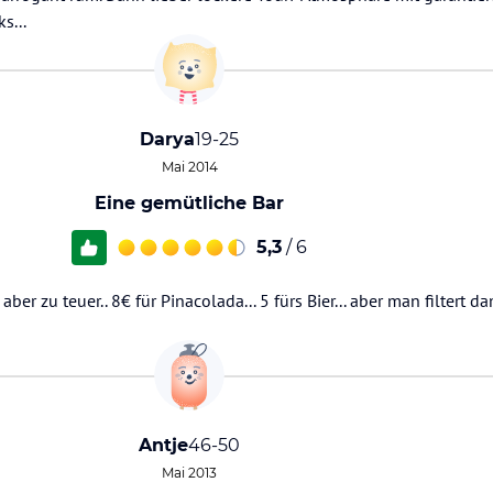
s...
Darya
19-25
Mai 2014
Eine gemütliche Bar
5,3
/ 6
aber zu teuer.. 8€ für Pinacolada... 5 fürs Bier... aber man filtert da
Antje
46-50
Mai 2013