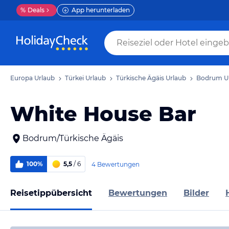
%
Deals
App herunterladen
Europa Urlaub
Türkei Urlaub
Türkische Ägäis Urlaub
Bodrum U
White House Bar
Bodrum/Türkische Ägäis
100%
5,5
/ 6
4 Bewertungen
Reisetippübersicht
Bewertungen
Bilder