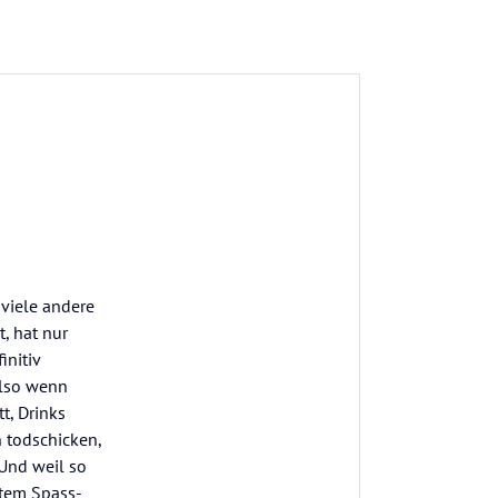
 viele andere
, hat nur
nitiv
also wenn
t, Drinks
n todschicken,
 Und weil so
rtem Spass-