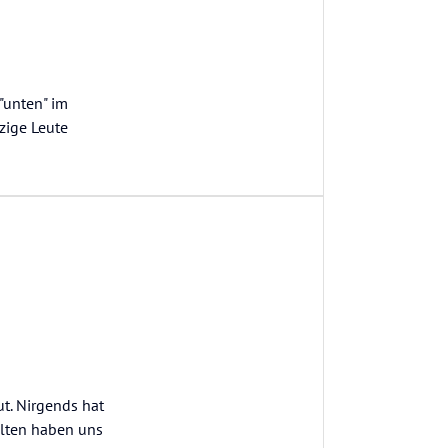
"unten" im
zige Leute
t. Nirgends hat
llten haben uns