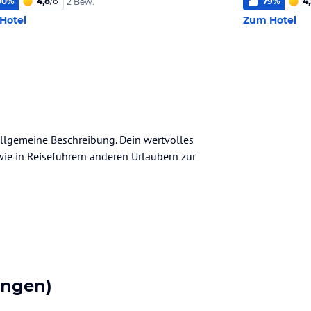
00
%
4,8
/
6
79
%
4,
2 Bew.
Hotel
Zum Hotel
 allgemeine Beschreibung. Dein wertvolles
n wie in Reiseführern anderen Urlaubern zur
ungen)