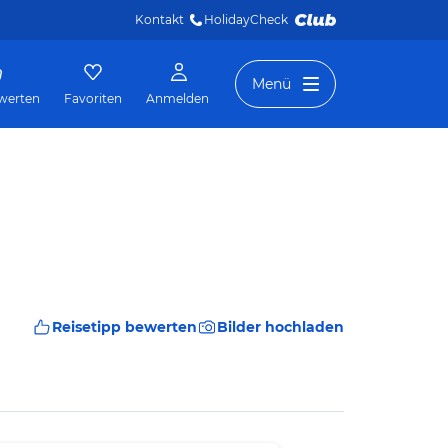
Kontakt
HolidayCheck 
Menü
werten
Favoriten
Anmelden
Reisetipp bewerten
Bilder hochladen