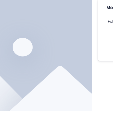
Mö
Fo