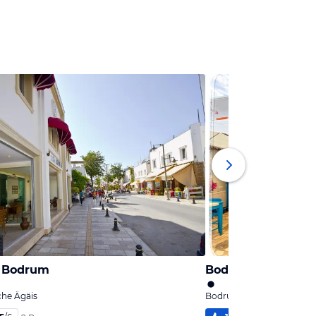
o Bodrum
Bodrum Sade Pen
che Ägäis
Bodrum, Türkische Ägäis