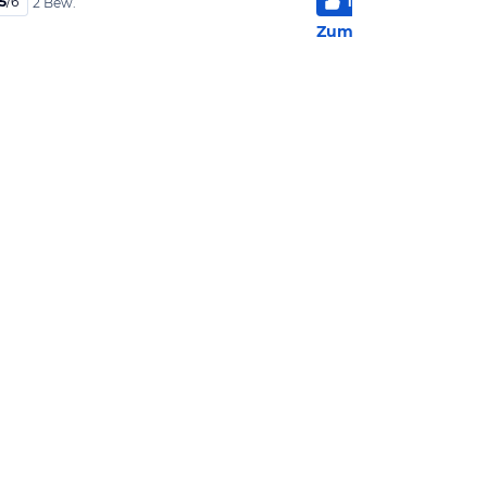
5
/
6
100
%
6
/
6
2 Bew.
4 Be
Zum Hotel