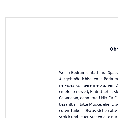
Ohn
Wer in Bodrum einfach nur Spass 
Ausgehmöglichkeiten in Bodrum..
nerviges Rumgerenne wg. nem Dr
empfehlenswert, Eintritt lohnt s
Catamaran, dann total! Nix für C
bezahlbar, flotte Mucke, eher Disc
edlen Türken-Discos stehen alle 
schick und teuer, stehen alle nu