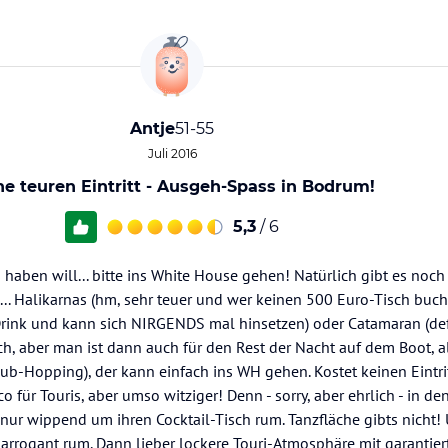
Antje
51-55
Juli 2016
e teuren Eintritt - Ausgeh-Spass in Bodrum!
5,3
/ 6
haben will... bitte ins White House gehen! Natürlich gibt es noch
. Halikarnas (hm, sehr teuer und wer keinen 500 Euro-Tisch bucht
ink und kann sich NIRGENDS mal hinsetzen) oder Catamaran (defi
ich, aber man ist dann auch für den Rest der Nacht auf dem Boot, 
lub-Hopping), der kann einfach ins WH gehen. Kostet keinen Eintrit
o für Touris, aber umso witziger! Denn - sorry, aber ehrlich - in de
nur wippend um ihren Cocktail-Tisch rum. Tanzfläche gibts nicht!
r arrogant rum. Dann lieber lockere Touri-Atmosphäre mit garantie