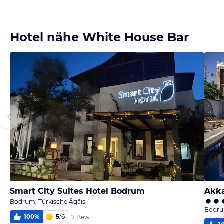
Hotel nähe White House Bar
Smart City Suites Hotel Bodrum
Akka
Bodrum, Türkische Ägäis
Bodru
100
%
5
/
6
2 Bew.