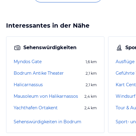
Interessantes in der Nähe
Sehenswürdigkeiten
Spor
Myndos Gate
Ausflüge
1,6
km
Bodrum Antike Theater
Geführte
2,1
km
Halicarnassus
Kart Cen
2,1
km
Mausoleum von Halikarnassos
Windsurf
2,4
km
Yachthafen Ortakent
Tour & Au
2,4
km
Sehenswürdigkeiten in Bodrum