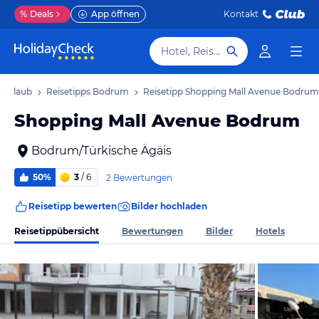
%
Deals
App öffnen
Kontakt
Hotel, Reiseziel
 Urlaub
Reisetipps Bodrum
Reisetipp Shopping Mall Avenue Bodrum
Shopping Mall Avenue Bodrum
Bodrum/Türkische Ägäis
50%
3
/ 6
2 Bewertungen
Reisetipp bewerten
Bilder hochladen
Reisetippübersicht
Bewertungen
Bilder
Hotels