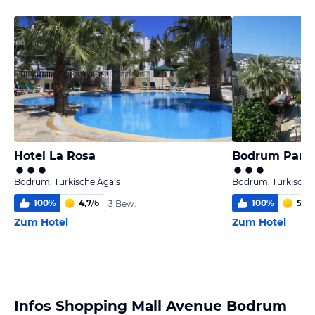
Hotel La Rosa
Bodrum Park 
Bodrum, Türkische Ägäis
Bodrum, Türkische
100
%
4,7
/
6
100
%
5,0
/
3 Bew.
Zum Hotel
Zum Hotel
Infos Shopping Mall Avenue Bodrum