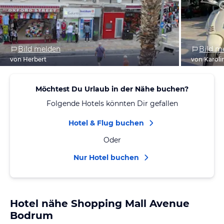
Bild melden
Bild m
von Herbert
von Karoli
Möchtest Du Urlaub in der Nähe buchen?
Folgende Hotels könnten Dir gefallen
Hotel & Flug buchen
Oder
Nur Hotel buchen
Hotel nähe Shopping Mall Avenue
Bodrum